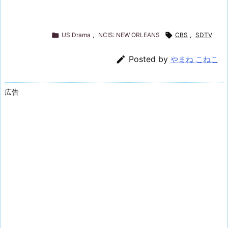

US Drama
,
NCIS: NEW ORLEANS

CBS
,
SDTV

Posted by
やまね こねこ
広告