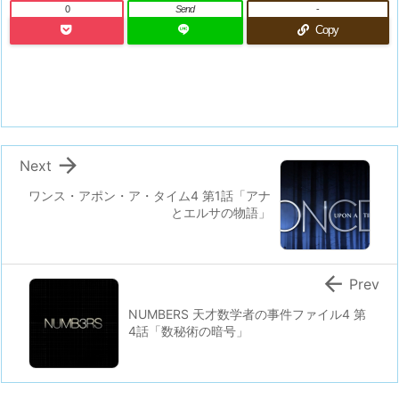
0
Send
-
Copy

Next
ワンス・アポン・ア・タイム4 第1話「アナ
とエルサの物語」

Prev
NUMBERS 天才数学者の事件ファイル4 第
4話「数秘術の暗号」