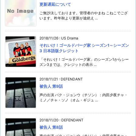
更新遅延について
ご無沙汰しております。管理者のやまね こねこでござ
います。昨年秋より更新が途絶え ...
2018/11/26
:
US Drama
それいけ！ゴールドバーグ家 シーズン1～シーズン
3 日本語版クレジット
「それいけ！ゴールドバーグ家」のシーズン1からシー
ズン3までは、クレジットの表示 ...
2018/11/21
:
DEFENDANT
被告人 第9話
声の出演 パク・ジョンウ（チソン）：内田夕夜チャ・
ミノ／チャ・ソノ（オム・ギジュ ...
2018/11/20
:
DEFENDANT
被告人 第8話
声の出演 パク・ジョンウ（チソン）：内田夕夜チャ・