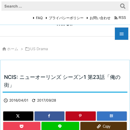

FAQ
プライバシーポリシー
お問い合わせ
RSS
miroir



ホーム
>

US Drama
メニュ

サイド

NCIS: ニューオーリンズ シーズン1 第23話「俺の
前へ
街」

次へ

2016/04/01

2017/09/28

検索
B!
Copy