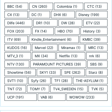
BBC
(54)
CN
(260)
Colombia
(1)
CTC
(13)
CX
(13)
DC
(1)
DHX
(6)
Disney
(199)
Dlife
(446)
DR1
(10)
DW
(28)
ETV
(22)
FOX
(203)
FX
(14)
HBO
(70)
History
(3)
ITV
(69)
Kindle_Entertainment
(6)
KMBC
(39)
KUDOS
(16)
Marvel
(22)
Miramax
(1)
MRC
(13)
MTV_3
(1)
MX
(34)
Netflix
(13)
nrk
(6)
NTV
(130)
PARAMOUNT PICTURES
(39)
SBS
(9)
Showtime
(56)
SKY1
(33)
SPE
(262)
Starz
(8)
SVT1
(10)
Syfy
(26)
TF1
(28)
THE-ASYLUM
(1)
TNT
(72)
TOMY
(7)
TV4_SWEDEN
(15)
TVK
(5)
UCP
(191)
VAB
(6)
WOWOW
(233)