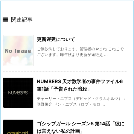

関連記事
更新遅延について
ご無沙汰しております。管理者のやまね こねこで
ございます。昨年秋より更新が途絶え ...
NUMBERS 天才数学者の事件ファイル6
第1話「予告された暗殺」
チャーリー・エプス（デビッド・クラムホルツ）：
咲野俊介 ドン・エプス（ロブ・モロ ...
ゴシップガール シーズン5 第14話「彼に
は言えない私の計画」