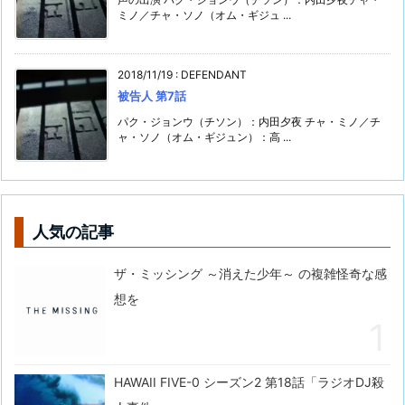
ミノ／チャ・ソノ（オム・ギジュ ...
2018/11/19
:
DEFENDANT
被告人 第7話
パク・ジョンウ（チソン）：内田夕夜 チャ・ミノ／チ
ャ・ソノ（オム・ギジュン）：高 ...
人気の記事
ザ・ミッシング ～消えた少年～ の複雑怪奇な感
想を
HAWAII FIVE-0 シーズン2 第18話「ラジオDJ殺