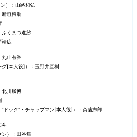
ーン）：山路和弘
：新垣樽助
茜
：ふくまつ進紗
戸靖広
：丸山有香
グ[本人役]）：玉野井直樹
：北川勝博
則
”ドッグ”・チャップマン[本人役]）：斎藤志郎
拓斗
セン）：田谷隼