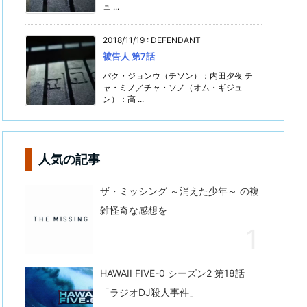
ュ ...
2018/11/19
:
DEFENDANT
被告人 第7話
パク・ジョンウ（チソン）：内田夕夜 チ
ャ・ミノ／チャ・ソノ（オム・ギジュ
ン）：高 ...
人気の記事
ザ・ミッシング ～消えた少年～ の複
雑怪奇な感想を
HAWAII FIVE-0 シーズン2 第18話
「ラジオDJ殺人事件」