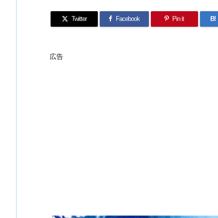
Twitter
Facebook
Pin it
B!
広告