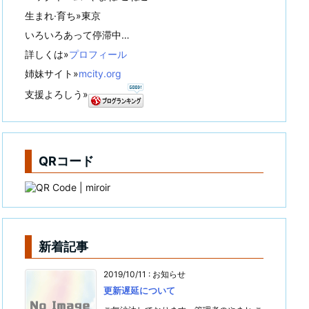
生まれ·育ち»東京
いろいろあって停滞中…
詳しくは»
プロフィール
姉妹サイト»
mcity.org
支援よろしう»
QRコード
新着記事
2019/10/11
:
お知らせ
更新遅延について