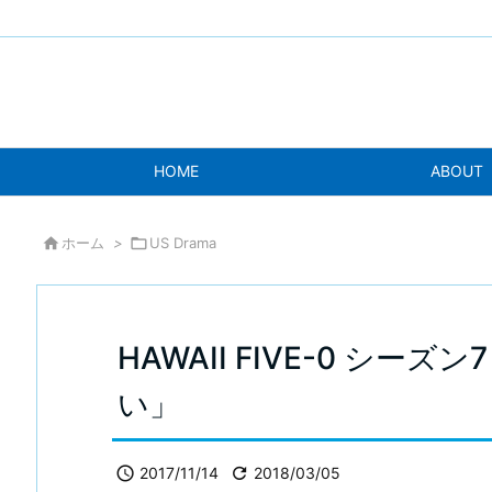
HOME
ABOUT

ホーム
>

US Drama
HAWAII FIVE-0 シー
い」

2017/11/14

2018/03/05