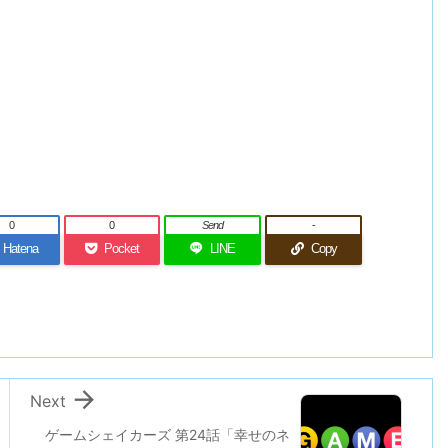
0
0
Send
-
Hatena
Pocket
LINE
Copy

Next
ゲームシェイカーズ 第24話「幸せのネ