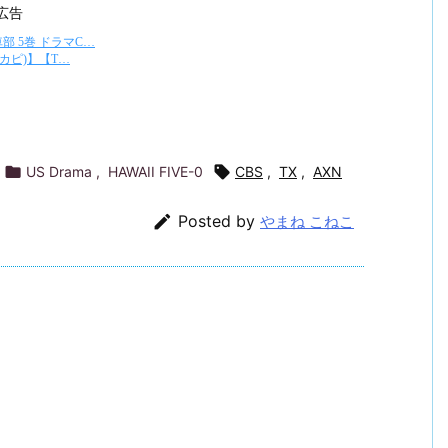
広告

US Drama
,
HAWAII FIVE-0

CBS
,
TX
,
AXN

Posted by
やまね こねこ