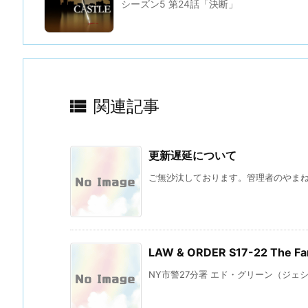
シーズン5 第24話「決断」

関連記事
更新遅延について
ご無沙汰しております。管理者のやまね 
LAW & ORDER S17-22 Th
NY市警27分署 エド・グリーン（ジェシ