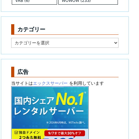
VAB
(6)
WOWOW
(233)
カテゴリー
カ
テ
ゴ
リ
ー
広告
当サイトは
エックスサーバー
を利用しています