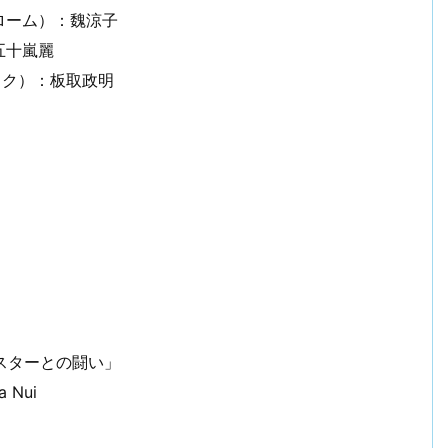
ローム）：魏涼子
五十嵐麗
ック）：板取政明
モンスターとの闘い」
a Nui