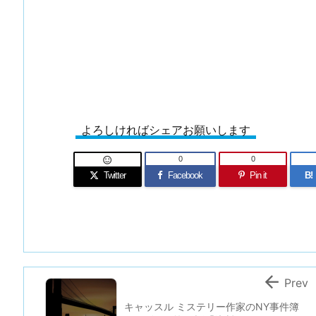
よろしければシェアお願いします
0
0

Twitter
Facebook
Pin it
B!

Prev
キャッスル ミステリー作家のNY事件簿