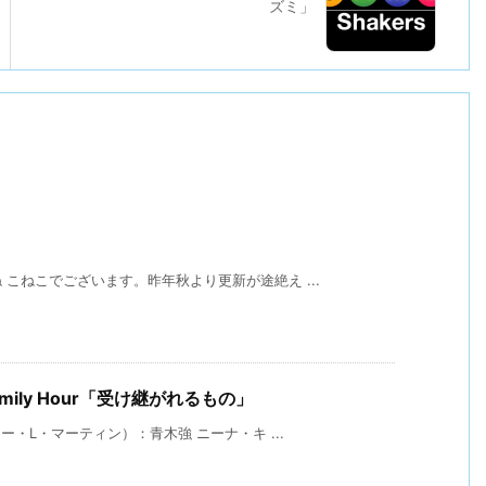
ズミ」
こねこでございます。昨年秋より更新が途絶え ...
e Family Hour「受け継がれるもの」
ー・L・マーティン）：青木強 ニーナ・キ ...