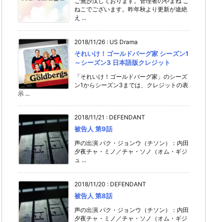
ご無沙汰しております。管理者のやまね こ
ねこでございます。昨年秋より更新が途絶
え ...
2018/11/26
:
US Drama
それいけ！ゴールドバーグ家 シーズン1
～シーズン3 日本語版クレジット
「それいけ！ゴールドバーグ家」のシーズ
ン1からシーズン3までは、クレジットの表
示 ...
2018/11/21
:
DEFENDANT
被告人 第9話
声の出演 パク・ジョンウ（チソン）：内田
夕夜チャ・ミノ／チャ・ソノ（オム・ギジ
ュ ...
2018/11/20
:
DEFENDANT
被告人 第8話
声の出演 パク・ジョンウ（チソン）：内田
夕夜チャ・ミノ／チャ・ソノ（オム・ギジ