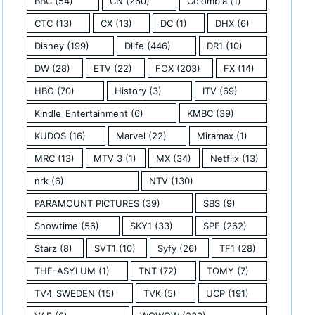
BBC
(54)
CN
(260)
Colombia
(1)
CTC
(13)
CX
(13)
DC
(1)
DHX
(6)
Disney
(199)
Dlife
(446)
DR1
(10)
DW
(28)
ETV
(22)
FOX
(203)
FX
(14)
HBO
(70)
History
(3)
ITV
(69)
Kindle_Entertainment
(6)
KMBC
(39)
KUDOS
(16)
Marvel
(22)
Miramax
(1)
MRC
(13)
MTV_3
(1)
MX
(34)
Netflix
(13)
nrk
(6)
NTV
(130)
PARAMOUNT PICTURES
(39)
SBS
(9)
Showtime
(56)
SKY1
(33)
SPE
(262)
Starz
(8)
SVT1
(10)
Syfy
(26)
TF1
(28)
THE-ASYLUM
(1)
TNT
(72)
TOMY
(7)
TV4_SWEDEN
(15)
TVK
(5)
UCP
(191)