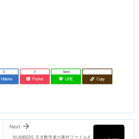
0
0
Send
-
Hatena
Pocket
LINE
Copy

Next
NUMBERS 天才数学者の事件ファイル4