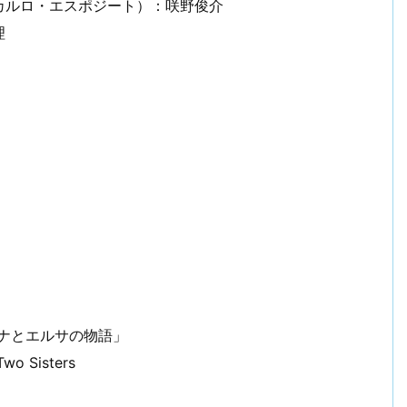
カルロ・エスポジート）：咲野俊介
理
アナとエルサの物語」
wo Sisters