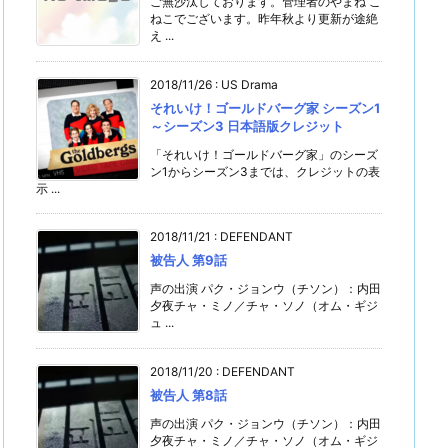
ご無沙汰しております。管理者のやまね こ
ねこでございます。昨年秋より更新が途絶
え ...
2018/11/26
:
US Drama
それいけ！ゴールドバーグ家 シーズン1
～シーズン3 日本語版クレジット
「それいけ！ゴールドバーグ家」のシーズ
ン1からシーズン3までは、クレジットの表
示 ...
2018/11/21
:
DEFENDANT
被告人 第9話
声の出演 パク・ジョンウ（チソン）：内田
夕夜チャ・ミノ／チャ・ソノ（オム・ギジ
ュ ...
2018/11/20
:
DEFENDANT
被告人 第8話
声の出演 パク・ジョンウ（チソン）：内田
夕夜チャ・ミノ／チャ・ソノ（オム・ギジ