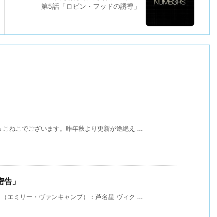
第5話「ロビン・フッドの誘導」
こねこでございます。昨年秋より更新が途絶え ...
l「密告」
エミリー・ヴァンキャンプ）：芦名星 ヴィク ...