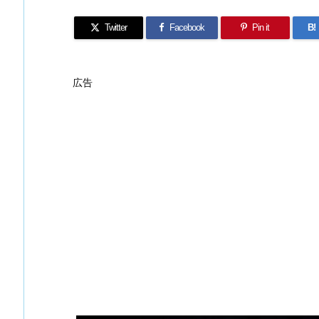
Twitter
Facebook
Pin it
B!
広告