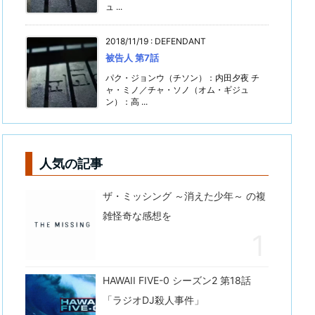
ュ ...
2018/11/19
:
DEFENDANT
被告人 第7話
パク・ジョンウ（チソン）：内田夕夜 チ
ャ・ミノ／チャ・ソノ（オム・ギジュ
ン）：高 ...
人気の記事
ザ・ミッシング ～消えた少年～ の複
雑怪奇な感想を
HAWAII FIVE-0 シーズン2 第18話
「ラジオDJ殺人事件」