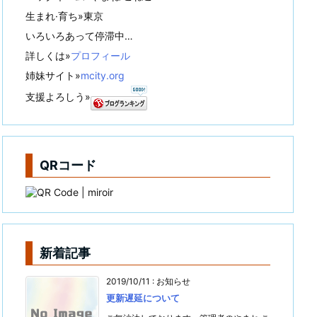
生まれ·育ち»東京
いろいろあって停滞中…
詳しくは»
プロフィール
姉妹サイト»
mcity.org
支援よろしう»
QRコード
新着記事
2019/10/11
:
お知らせ
更新遅延について