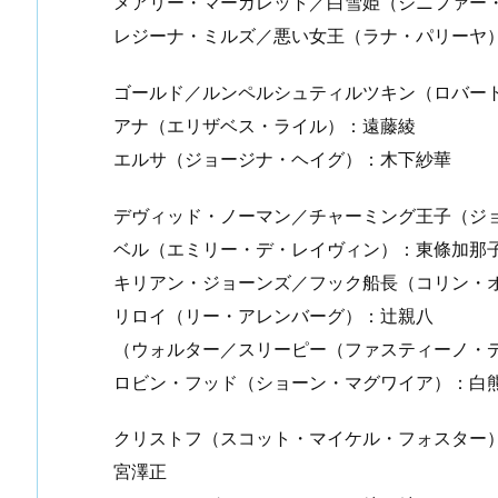
メアリー・マーガレット／白雪姫（ジニファー
レジーナ・ミルズ／悪い女王（ラナ・パリーヤ
ゴールド／ルンペルシュティルツキン（ロバー
アナ（エリザベス・ライル）：遠藤綾
エルサ（ジョージナ・ヘイグ）：木下紗華
デヴィッド・ノーマン／チャーミング王子（ジ
ベル（エミリー・デ・レイヴィン）：東條加那
キリアン・ジョーンズ／フック船長（コリン・
リロイ（リー・アレンバーグ）：辻親八
（ウォルター／スリーピー（ファスティーノ・
ロビン・フッド（ショーン・マグワイア）：白
クリストフ（スコット・マイケル・フォスター
宮澤正