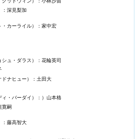
・グッドウィン）：小林沙苗
）：深見梨加
ト・カーライル）：家中宏
ョシュ・ダラス）：花輪英司
子
オドナヒュー）：土田大
ディ・バーダイ）：）山本格
熊寛嗣
）：藤高智大