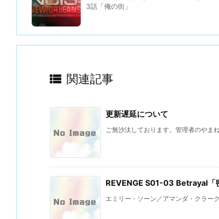
3話「俺の街」

関連記事
更新遅延について
ご無沙汰しております。管理者のやまね 
REVENGE S01-03 Betraya
エミリー・ソーン／アマンダ・クラーク（