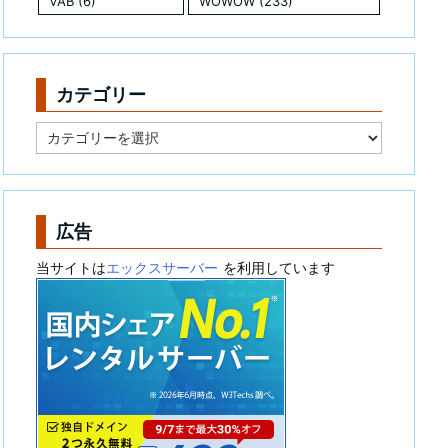
VAB
(6)
WOWOW
(233)
カテゴリー
カ
テ
ゴ
リ
ー
広告
当サイトは
エックスサーバー
を利用しています