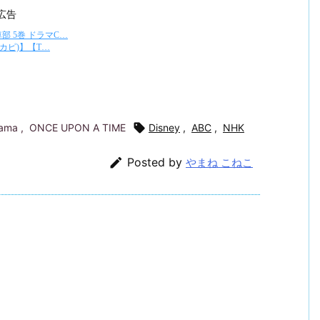
広告
rama
,
ONCE UPON A TIME

Disney
,
ABC
,
NHK

Posted by
やまね こねこ