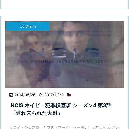
US Drama

2014/05/26

2017/11/29

NCIS ネイビー犯罪捜査班 シーズン4 第3話
「連れ去られた大尉」
リロイ・ジェスロ・ギブス（マーク・ハーモン）：井上和彦 アン