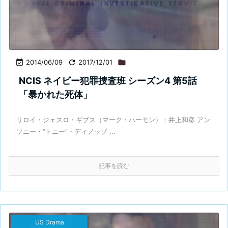

2014/06/09

2017/12/01

NCIS ネイビー犯罪捜査班 シーズン4 第5話
「暴かれた死体」
リロイ・ジェスロ・ギブス（マーク・ハーモン）：井上和彦 アン
ソニー・“トニー”・ディノッゾ ...
記事を読む
US Drama