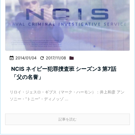

2014/01/04

2017/11/08

NCIS ネイビー犯罪捜査班 シーズン3 第7話
「父の名誉」
リロイ・ジェスロ・ギブス（マーク・ハーモン）：井上和彦 アン
ソニー・“トニー”・ディノッゾ ...
記事を読む