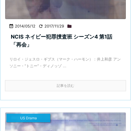

2014/05/12

2017/11/29

NCIS ネイビー犯罪捜査班 シーズン4 第1話
「再会」
リロイ・ジェスロ・ギブス（マーク・ハーモン）：井上和彦 アン
ソニー・“トニー”・ディノッゾ ...
記事を読む
US Drama