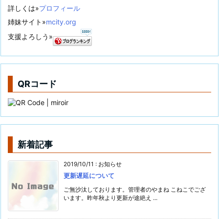
詳しくは»
プロフィール
姉妹サイト»
mcity.org
支援よろしう»
QRコード
新着記事
2019/10/11
:
お知らせ
更新遅延について
ご無沙汰しております。管理者のやまね こねこでござ
います。昨年秋より更新が途絶え ...