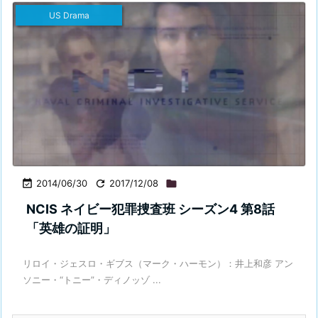
US Drama

2014/06/30

2017/12/08

NCIS ネイビー犯罪捜査班 シーズン4 第8話
「英雄の証明」
リロイ・ジェスロ・ギブス（マーク・ハーモン）：井上和彦 アン
ソニー・“トニー”・ディノッゾ ...