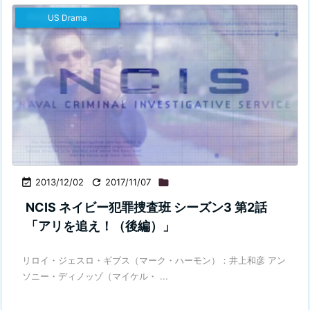
US Drama

2013/12/02

2017/11/07

NCIS ネイビー犯罪捜査班 シーズン3 第2話
「アリを追え！（後編）」
リロイ・ジェスロ・ギブス（マーク・ハーモン）：井上和彦 アン
ソニー・ディノッゾ（マイケル・ ...