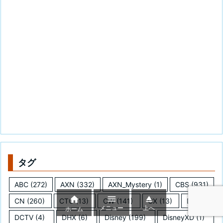
タグ
ABC
(272)
AXN
(332)
AXN_Mystery
(1)
CBS
(931)



CN
(260)
CTC
(13)
CW
(141)
CX
(13)
DC
(1)
メニュー
上へ
ホーム
DCTV
(4)
DHX
(6)
Disney
(199)
DisneyXD
(1)