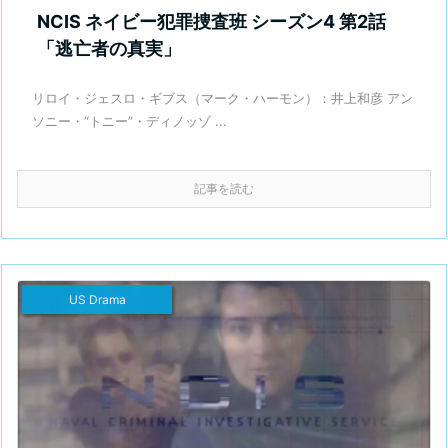
NCIS ネイビー犯罪捜査班 シーズン4 第2話
「逃亡者の真実」
リロイ・ジェスロ・ギブス（マーク・ハーモン）：井上和彦 アン
ソニー・“トニー”・ディノッゾ ...
記事を読む
US Drama