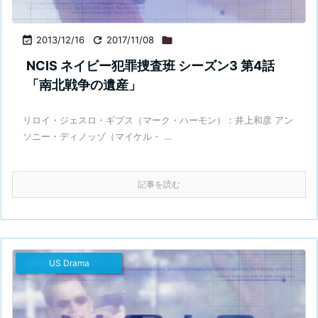

2013/12/16

2017/11/08

NCIS ネイビー犯罪捜査班 シーズン3 第4話
「南北戦争の遺産」
リロイ・ジェスロ・ギブス（マーク・ハーモン）：井上和彦 アン
ソニー・ディノッゾ（マイケル・ ...
記事を読む
US Drama