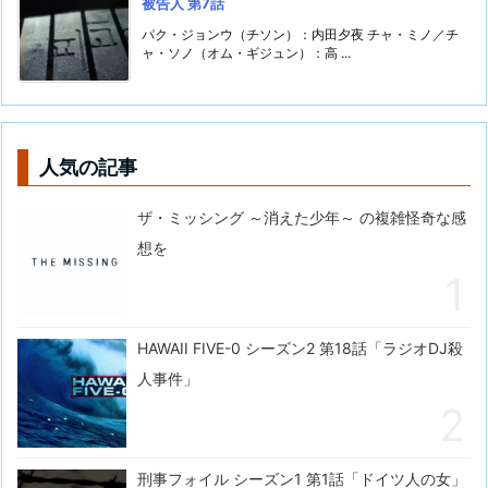
被告人 第7話
パク・ジョンウ（チソン）：内田夕夜 チャ・ミノ／チ
ャ・ソノ（オム・ギジュン）：高 ...
人気の記事
ザ・ミッシング ～消えた少年～ の複雑怪奇な感
想を
HAWAII FIVE-0 シーズン2 第18話「ラジオDJ殺
人事件」
刑事フォイル シーズン1 第1話「ドイツ人の女」