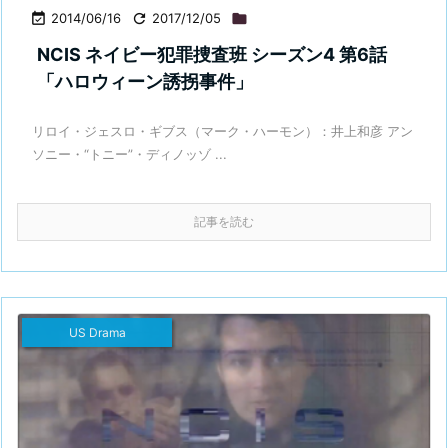

2014/06/16

2017/12/05

NCIS ネイビー犯罪捜査班 シーズン4 第6話
「ハロウィーン誘拐事件」
リロイ・ジェスロ・ギブス（マーク・ハーモン）：井上和彦 アン
ソニー・“トニー”・ディノッゾ ...
記事を読む
US Drama