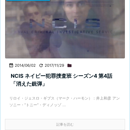

2014/06/02

2017/11/29

NCIS ネイビー犯罪捜査班 シーズン4 第4話
「消えた銃弾」
リロイ・ジェスロ・ギブス（マーク・ハーモン）：井上和彦 アン
ソニー・“トニー”・ディノッゾ ...
記事を読む