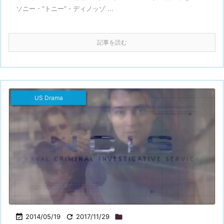
ソニー・“トニー”・ディノッゾ ...
記事を読む
US Drama

2014/05/19

2017/11/29
