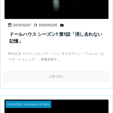

2013/02/07

2020/02/05

ドールハウス シーズン1 第1話「消し去れない
記憶」
声の出演 エコー／エレノア・ペン／キャロライン・フェレル（エ
リザ・ドゥシュク）：東條加那子 ...
記事を読む
DRAGONS: Defenders of Berk