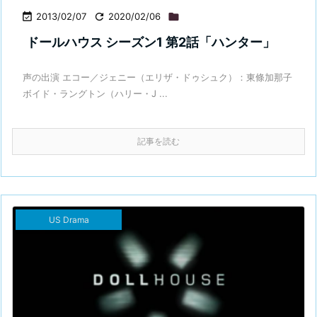

2013/02/07

2020/02/06

ドールハウス シーズン1 第2話「ハンター」
声の出演 エコー／ジェニー（エリザ・ドゥシュク）：東條加那子
ボイド・ラングトン（ハリー・J ...
記事を読む
US Drama