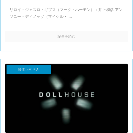
リロイ・ジェスロ・ギブス（マーク・ハーモン）：井上和彦 アン
ソニー・ディノッゾ（マイケル・ ...
記事を読む
鈴木正和さん