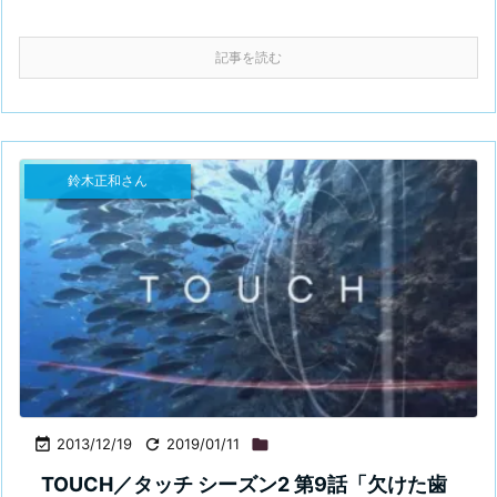
記事を読む
鈴木正和さん

2013/12/19

2019/01/11

TOUCH／タッチ シーズン2 第9話「欠けた歯