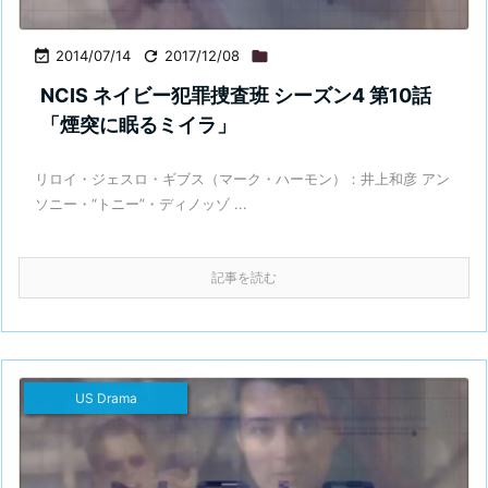

2014/07/14

2017/12/08

NCIS ネイビー犯罪捜査班 シーズン4 第10話
「煙突に眠るミイラ」
リロイ・ジェスロ・ギブス（マーク・ハーモン）：井上和彦 アン
ソニー・“トニー”・ディノッゾ ...
記事を読む
US Drama