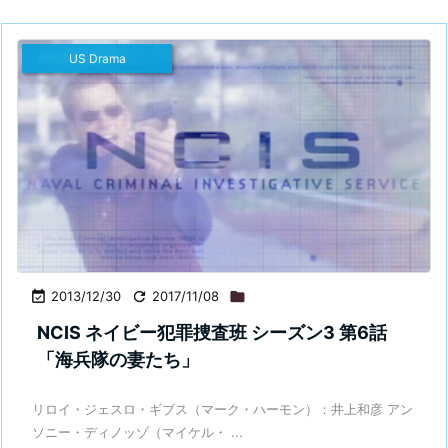
US Drama

2013/12/30

2017/11/08

NCIS ネイビー犯罪捜査班 シーズン3 第6話
「海兵隊の妻たち」
リロイ・ジェスロ・ギブス（マーク・ハーモン）：井上和彦 アン
ソニー・ディノッゾ（マイケル・ ...