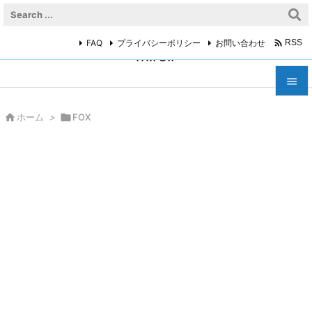

FAQ
プライバシーポリシー
お問い合わせ
RSS
miroir



ホーム
>

FOX
メニュ

サイド

前へ

次へ

検索