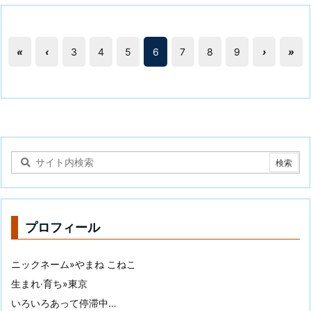
«
‹
3
4
5
6
7
8
9
›
»
プロフィール
ニックネーム»やまね こねこ
生まれ·育ち»東京
いろいろあって停滞中…