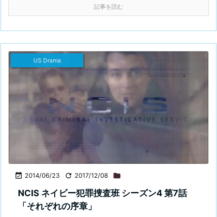
記事を読む
US Drama

2014/06/23

2017/12/08

NCIS ネイビー犯罪捜査班 シーズン4 第7話
「それぞれの序章」