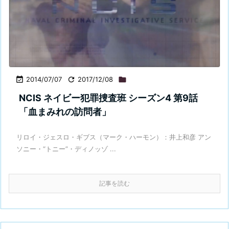

2014/07/07

2017/12/08

NCIS ネイビー犯罪捜査班 シーズン4 第9話
「血まみれの訪問者」
リロイ・ジェスロ・ギブス（マーク・ハーモン）：井上和彦 アン
ソニー・“トニー”・ディノッゾ ...
記事を読む