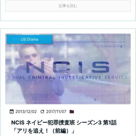
記事を読む
US Drama

2013/12/02

2017/11/07

NCIS ネイビー犯罪捜査班 シーズン3 第1話
「アリを追え！（前編）」