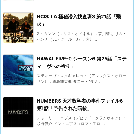
NCIS: LA 極秘潜入捜査班3 第21話「飛
火」
G・カレン（クリス・オドネル）：森川智之 サム・
ハンナ（LL・クール・J）：大川 ...
HAWAII FIVE-0 シーズン6 第25話「ステ
ィーヴへの祈り」
スティーヴ・マクギャレット（アレックス・オロー
リン）：網島郷太郎 ダニー・“ダノ ...
NUMBERS 天才数学者の事件ファイル6
第1話「予告された暗殺」
チャーリー・エプス（デビッド・クラムホルツ）：
咲野俊介 ドン・エプス（ロブ・モロ ...