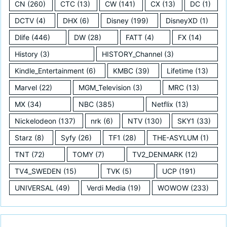
CN
(260)
CTC
(13)
CW
(141)
CX
(13)
DC
(1)
DCTV
(4)
DHX
(6)
Disney
(199)
DisneyXD
(1)
Dlife
(446)
DW
(28)
FATT
(4)
FX
(14)
History
(3)
HISTORY_Channel
(3)
Kindle_Entertainment
(6)
KMBC
(39)
Lifetime
(13)
Marvel
(22)
MGM_Television
(3)
MRC
(13)
MX
(34)
NBC
(385)
Netflix
(13)
Nickelodeon
(137)
nrk
(6)
NTV
(130)
SKY1
(33)
Starz
(8)
Syfy
(26)
TF1
(28)
THE-ASYLUM
(1)
TNT
(72)
TOMY
(7)
TV2_DENMARK
(12)
TV4_SWEDEN
(15)
TVK
(5)
UCP
(191)
UNIVERSAL
(49)
Verdi Media
(19)
WOWOW
(233)