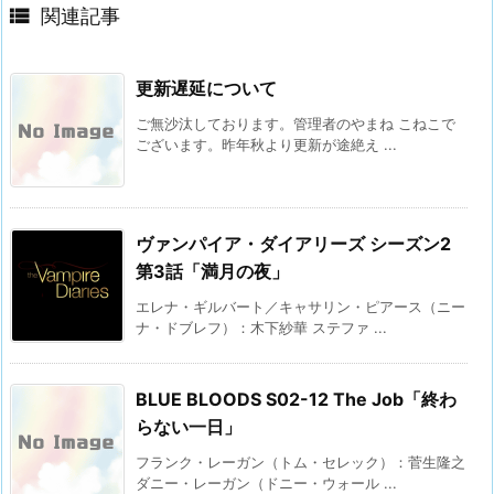

関連記事
更新遅延について
ご無沙汰しております。管理者のやまね こねこで
ございます。昨年秋より更新が途絶え ...
ヴァンパイア・ダイアリーズ シーズン2
第3話「満月の夜」
エレナ・ギルバート／キャサリン・ピアース（ニー
ナ・ドブレフ）：木下紗華 ステファ ...
BLUE BLOODS S02-12 The Job「終わ
らない一日」
フランク・レーガン（トム・セレック）：菅生隆之
ダニー・レーガン（ドニー・ウォール ...