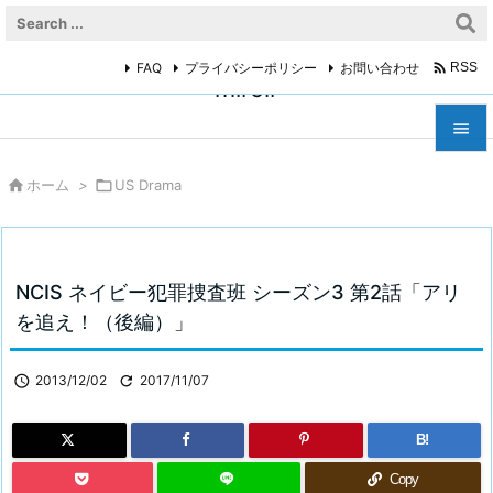

FAQ
プライバシーポリシー
お問い合わせ
RSS
miroir



ホーム
>

US Drama
メニュ

サイド

NCIS ネイビー犯罪捜査班 シーズン3 第2話「アリ
前へ
を追え！（後編）」

次へ

2013/12/02

2017/11/07

検索
B!
Copy