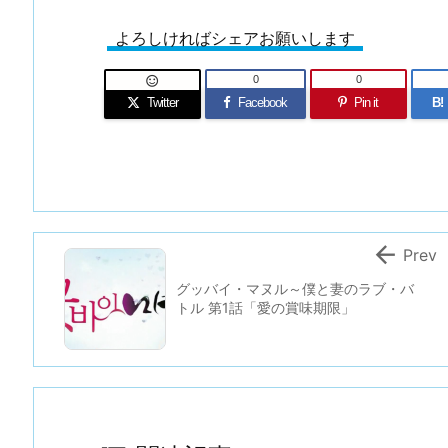
よろしければシェアお願いします
0
0

Twitter
Facebook
Pin it
B!

Prev
グッバイ・マヌル～僕と妻のラブ・バ
トル 第1話「愛の賞味期限」