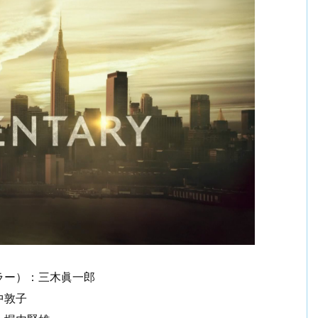
ラー）：三木眞一郎
中敦子