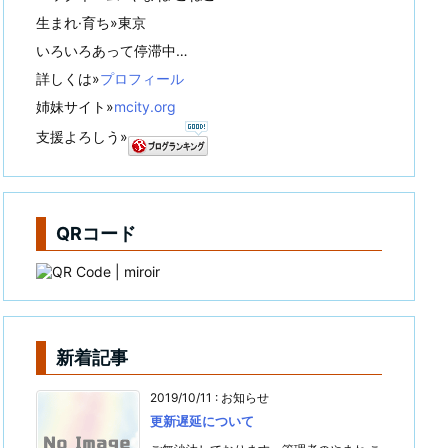
生まれ·育ち»東京
いろいろあって停滞中…
詳しくは»
プロフィール
姉妹サイト»
mcity.org
支援よろしう»
QRコード
新着記事
2019/10/11
:
お知らせ
更新遅延について