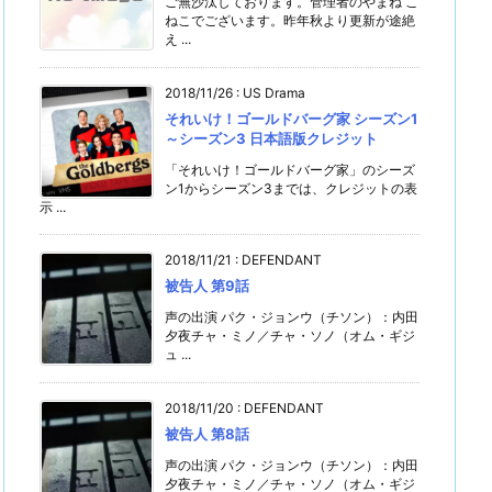
ご無沙汰しております。管理者のやまね こ
ねこでございます。昨年秋より更新が途絶
え ...
2018/11/26
:
US Drama
それいけ！ゴールドバーグ家 シーズン1
～シーズン3 日本語版クレジット
「それいけ！ゴールドバーグ家」のシーズ
ン1からシーズン3までは、クレジットの表
示 ...
2018/11/21
:
DEFENDANT
被告人 第9話
声の出演 パク・ジョンウ（チソン）：内田
夕夜チャ・ミノ／チャ・ソノ（オム・ギジ
ュ ...
2018/11/20
:
DEFENDANT
被告人 第8話
声の出演 パク・ジョンウ（チソン）：内田
夕夜チャ・ミノ／チャ・ソノ（オム・ギジ