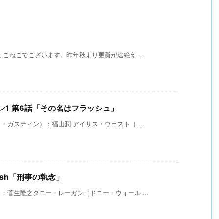
こねこでございます。昨年秋より更新が途絶え ...
ーズン1 第6話「その名はフラッシュ」
ガスティン）：福山潤 アイリス・ウェスト（ ...
le Fish「刑事の執念」
菅生隆之ダニー・レーガン（ドニー・ウォール ...