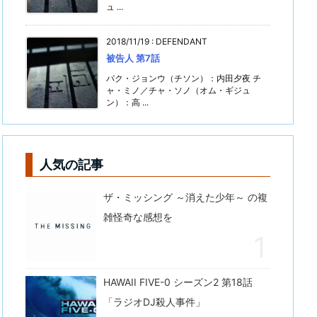
ュ ...
2018/11/19
:
DEFENDANT
被告人 第7話
パク・ジョンウ（チソン）：内田夕夜 チ
ャ・ミノ／チャ・ソノ（オム・ギジュ
ン）：高 ...
人気の記事
ザ・ミッシング ～消えた少年～ の複
雑怪奇な感想を
HAWAII FIVE-0 シーズン2 第18話
「ラジオDJ殺人事件」