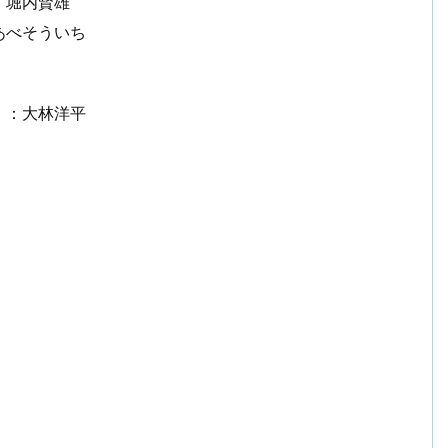
：堀内賢雄
あべそういち
）：大林洋平