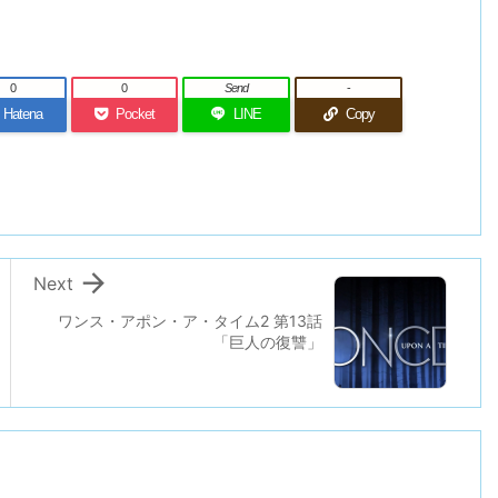
0
0
Send
-
Hatena
Pocket
LINE
Copy

Next
ワンス・アポン・ア・タイム2 第13話
「巨人の復讐」