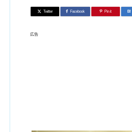
Twitter
Facebook
Pin it
B!
広告