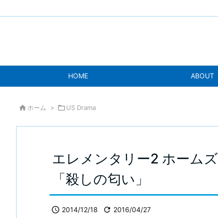
HOME
ABOUT

ホーム
>

US Drama
エレメンタリー2 ホームズ＆ワ
「殺しの匂い」

2014/12/18

2016/04/27