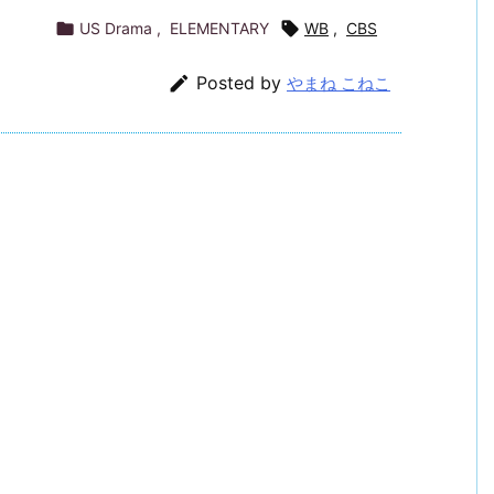

US Drama
,
ELEMENTARY

WB
,
CBS

Posted by
やまね こねこ