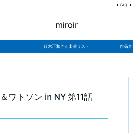
FAQ
miroir
鈴木正和さん出演リスト
作品タ
トソン in NY 第11話