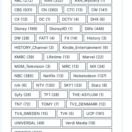
ABC
(272)
AXN
(332)
AXN_Mystery
(1)
CBS
(931)
CN
(260)
CTC
(13)
CW
(141)
CX
(13)
DC
(1)
DCTV
(4)
DHX
(6)
Disney
(199)
DisneyXD
(1)
Dlife
(446)
DW
(28)
FATT
(4)
FX
(14)
History
(3)
HISTORY_Channel
(3)
Kindle_Entertainment
(6)
KMBC
(39)
Lifetime
(13)
Marvel
(22)
MGM_Television
(3)
MRC
(13)
MX
(34)
NBC
(385)
Netflix
(13)
Nickelodeon
(137)
nrk
(6)
NTV
(130)
SKY1
(33)
Starz
(8)
Syfy
(26)
TF1
(28)
THE-ASYLUM
(1)
TNT
(72)
TOMY
(7)
TV2_DENMARK
(12)
TV4_SWEDEN
(15)
TVK
(5)
UCP
(191)
UNIVERSAL
(49)
Verdi Media
(19)