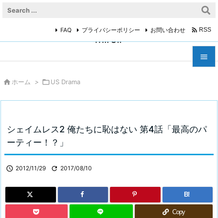

FAQ
プライバシーポリシー
お問い合わせ
RSS
miroir



ホーム
>

US Drama
メニュ

サイド

シェイムレス2 俺たちに恥はない 第4話「最高のパ
前へ
ーティー！？」

次へ

2012/11/29

2017/08/10

検索
B!
Copy