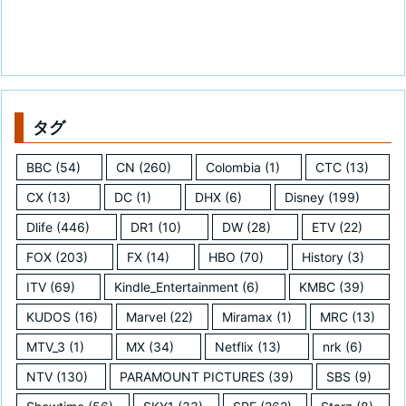
タグ
BBC
(54)
CN
(260)
Colombia
(1)
CTC
(13)
CX
(13)
DC
(1)
DHX
(6)
Disney
(199)
Dlife
(446)
DR1
(10)
DW
(28)
ETV
(22)
FOX
(203)
FX
(14)
HBO
(70)
History
(3)
ITV
(69)
Kindle_Entertainment
(6)
KMBC
(39)
KUDOS
(16)
Marvel
(22)
Miramax
(1)
MRC
(13)
MTV_3
(1)
MX
(34)
Netflix
(13)
nrk
(6)
NTV
(130)
PARAMOUNT PICTURES
(39)
SBS
(9)