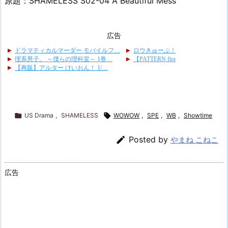
原題：SHAMELESS S02-04 A Beautiful Mess
広告

US Drama
,
SHAMELESS

WOWOW
,
SPE
,
WB
,
Showtime

Posted by
やまね こねこ
広告