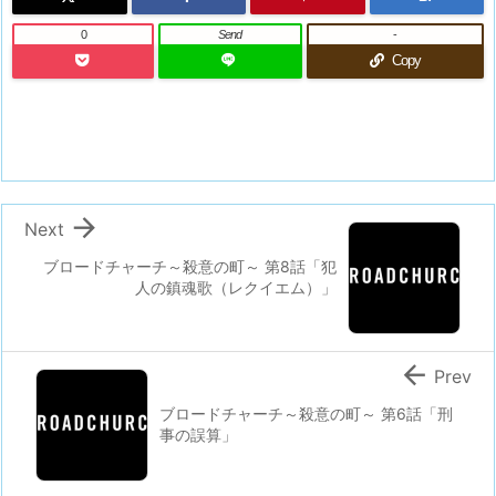
0
Send
-
Copy

Next
ブロードチャーチ～殺意の町～ 第8話「犯
人の鎮魂歌（レクイエム）」

Prev
ブロードチャーチ～殺意の町～ 第6話「刑
事の誤算」