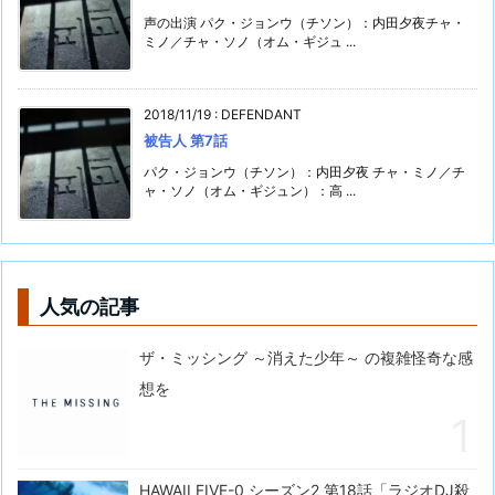
声の出演 パク・ジョンウ（チソン）：内田夕夜チャ・
ミノ／チャ・ソノ（オム・ギジュ ...
2018/11/19
:
DEFENDANT
被告人 第7話
パク・ジョンウ（チソン）：内田夕夜 チャ・ミノ／チ
ャ・ソノ（オム・ギジュン）：高 ...
人気の記事
ザ・ミッシング ～消えた少年～ の複雑怪奇な感
想を
HAWAII FIVE-0 シーズン2 第18話「ラジオDJ殺