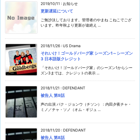
2019/10/11
:
お知らせ
更新遅延について
ご無沙汰しております。管理者のやまね こねこでござ
います。昨年秋より更新が途絶え ...
2018/11/26
:
US Drama
それいけ！ゴールドバーグ家 シーズン1～シーズン
3 日本語版クレジット
「それいけ！ゴールドバーグ家」のシーズン1からシー
ズン3までは、クレジットの表示 ...
2018/11/21
:
DEFENDANT
被告人 第9話
声の出演 パク・ジョンウ（チソン）：内田夕夜チャ・
ミノ／チャ・ソノ（オム・ギジュ ...
2018/11/20
:
DEFENDANT
被告人 第8話