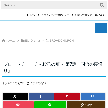

FAQ
プライバシーポリシー
お問い合わせ
RSS
miroir



ホーム
>

EU Drama
>

BROADCHURCH
メニュ

サイド

ブロードチャーチ～殺意の町～ 第7話「同僚の裏切
前へ
り」

次へ

2014/09/27

2017/06/12

検索
B!
Copy