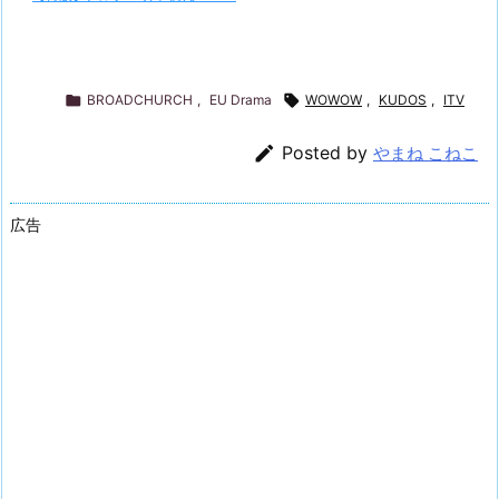

BROADCHURCH
,
EU Drama

WOWOW
,
KUDOS
,
ITV

Posted by
やまね こねこ
広告