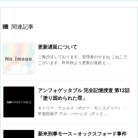

関連記事
更新遅延について
ご無沙汰しております。管理者のやまね こねこで
ございます。昨年秋より更新が途絶え ...
アンフォゲッタブル 完全記憶捜査 第12話
「塗り固められた罪」
キャリー・ウェルズ（ポピー・モンゴメリー） ：
甲斐田裕子 アル・バーンズ（ディラ ...
新米刑事モース～オックスフォード事件