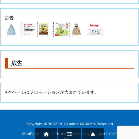
広告
広告
※本ページはプロモーションが含まれています。
Copyright ©
2007
-2026
miroir
All Rights Reserved.



WordPress Luxeritas Theme is provided by "
Thought is free
".