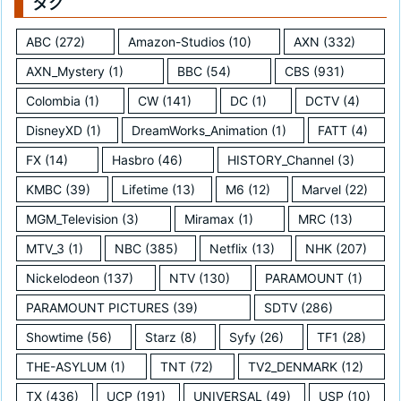
タグ
ABC
(272)
Amazon-Studios
(10)
AXN
(332)
AXN_Mystery
(1)
BBC
(54)
CBS
(931)
Colombia
(1)
CW
(141)
DC
(1)
DCTV
(4)
DisneyXD
(1)
DreamWorks_Animation
(1)
FATT
(4)
FX
(14)
Hasbro
(46)
HISTORY_Channel
(3)
KMBC
(39)
Lifetime
(13)
M6
(12)
Marvel
(22)
MGM_Television
(3)
Miramax
(1)
MRC
(13)
MTV_3
(1)
NBC
(385)
Netflix
(13)
NHK
(207)
Nickelodeon
(137)
NTV
(130)
PARAMOUNT
(1)
PARAMOUNT PICTURES
(39)
SDTV
(286)
Showtime
(56)
Starz
(8)
Syfy
(26)
TF1
(28)
THE-ASYLUM
(1)
TNT
(72)
TV2_DENMARK
(12)
TX
(436)
UCP
(191)
UNIVERSAL
(49)
USP
(10)