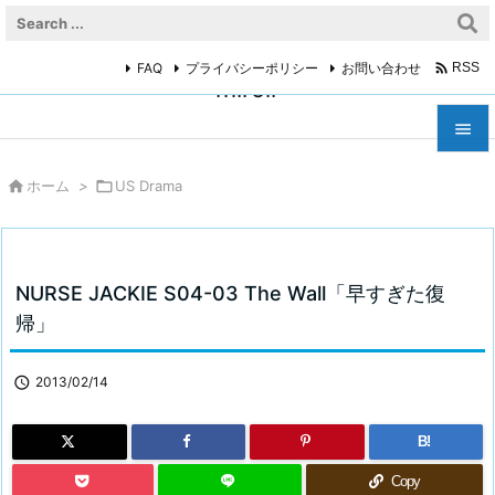

FAQ
プライバシーポリシー
お問い合わせ
RSS
miroir



ホーム
>

US Drama
メニュ

サイド

NURSE JACKIE S04-03 The Wall「早すぎた復
前へ
帰」

次へ

2013/02/14

検索
B!
Copy