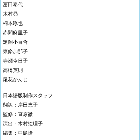
冨田泰代
木村昴
桐本琢也
赤間麻里子
定岡小百合
東條加那子
寺瀬今日子
高橋英則
尾花かんじ
日本語版制作スタッフ
翻訳：岸田恵子
監修：直原徹
演出：木村絵理子
編集：中島隆