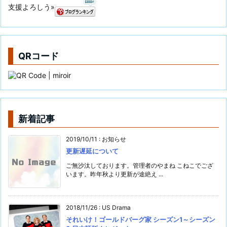
支援よろしう»
QRコード
新着記事
2019/10/11
:
お知らせ
更新遅延について
ご無沙汰しております。管理者のやまね こねこでござ
います。昨年秋より更新が途絶え ...
2018/11/26
:
US Drama
それいけ！ゴールドバーグ家 シーズン1～シーズン