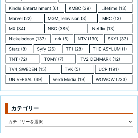
Kindle_Entertainment
(6)
KMBC
(39)
Lifetime
(13)
Marvel
(22)
MGM_Television
(3)
MRC
(13)
MX
(34)
NBC
(385)
Netflix
(13)
Nickelodeon
(137)
nrk
(6)
NTV
(130)
SKY1
(33)
Starz
(8)
Syfy
(26)
TF1
(28)
THE-ASYLUM
(1)
TNT
(72)
TOMY
(7)
TV2_DENMARK
(12)
TV4_SWEDEN
(15)
TVK
(5)
UCP
(191)
UNIVERSAL
(49)
Verdi Media
(19)
WOWOW
(233)
カテゴリー
カ
テ
ゴ
リ