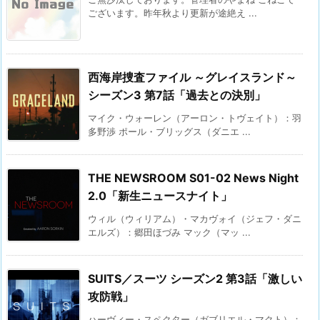
ございます。昨年秋より更新が途絶え ...
西海岸捜査ファイル ～グレイスランド～
シーズン3 第7話「過去との決別」
マイク・ウォーレン（アーロン・トヴェイト）：羽
多野渉 ポール・ブリッグス（ダニエ ...
THE NEWSROOM S01-02 News Night
2.0「新生ニュースナイト」
ウィル（ウィリアム）・マカヴォイ（ジェフ・ダニ
エルズ）：郷田ほづみ マック（マッ ...
SUITS／スーツ シーズン2 第3話「激しい
攻防戦」
ハーヴィー・スペクター（ガブリエル・マクト）：