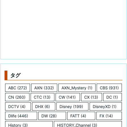
タグ
ABC
(272)
AXN
(332)
AXN_Mystery
(1)
CBS
(931)
CN
(260)
CTC
(13)
CW
(141)
CX
(13)
DC
(1)
DCTV
(4)
DHX
(6)
Disney
(199)
DisneyXD
(1)
Dlife
(446)
DW
(28)
FATT
(4)
FX
(14)
History
(3)
HISTORY_Channel
(3)