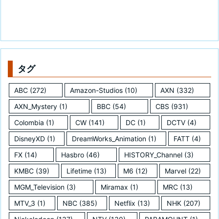
タグ
ABC
(272)
Amazon-Studios
(10)
AXN
(332)
AXN_Mystery
(1)
BBC
(54)
CBS
(931)
Colombia
(1)
CW
(141)
DC
(1)
DCTV
(4)
DisneyXD
(1)
DreamWorks_Animation
(1)
FATT
(4)
FX
(14)
Hasbro
(46)
HISTORY_Channel
(3)
KMBC
(39)
Lifetime
(13)
M6
(12)
Marvel
(22)
MGM_Television
(3)
Miramax
(1)
MRC
(13)
MTV_3
(1)
NBC
(385)
Netflix
(13)
NHK
(207)