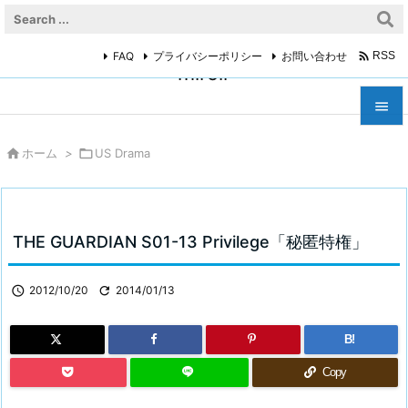

FAQ
プライバシーポリシー
お問い合わせ
RSS
miroir



ホーム
>

US Drama
メニュ

サイド

THE GUARDIAN S01-13 Privilege「秘匿特権」
前へ


2012/10/20

2014/01/13
次へ

B!
検索
Copy