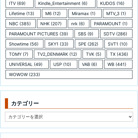
ITV
(69)
Kindle_Entertainment
(6)
KUDOS
(16)
Lifetime
(13)
M6
(12)
Miramax
(1)
MTV_3
(1)
NBC
(385)
NHK
(207)
nrk
(6)
PARAMOUNT
(1)
PARAMOUNT PICTURES
(39)
SBS
(9)
SDTV
(286)
Showtime
(56)
SKY1
(33)
SPE
(262)
SVT1
(10)
TOMY
(7)
TV2_DENMARK
(12)
TVK
(5)
TX
(436)
UNIVERSAL
(49)
USP
(10)
VAB
(6)
WB
(441)
WOWOW
(233)
カテゴリー
カ
テ
ゴ
リ
ー