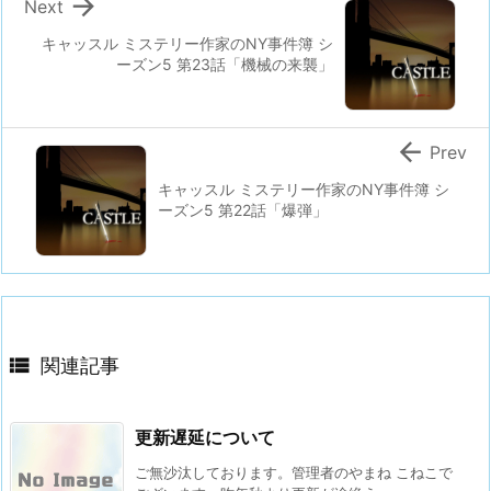

Next
キャッスル ミステリー作家のNY事件簿 シ
ーズン5 第23話「機械の来襲」

Prev
キャッスル ミステリー作家のNY事件簿 シ
ーズン5 第22話「爆弾」

関連記事
更新遅延について
ご無沙汰しております。管理者のやまね こねこで