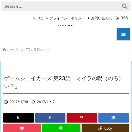

FAQ
プライバシーポリシー
お問い合わせ
RSS
miroir



ホーム
>

US Drama
メニュ

サイド

ゲームシェイカーズ 第23話「ミイラの呪（のろ）
前へ
い？」

次へ

2017/11/08

2017/11/17

検索
B!
Copy