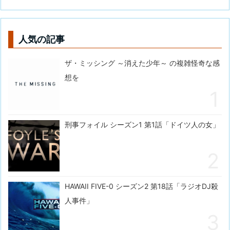
人気の記事
ザ・ミッシング ～消えた少年～ の複雑怪奇な感
想を
刑事フォイル シーズン1 第1話「ドイツ人の女」
HAWAII FIVE-0 シーズン2 第18話「ラジオDJ殺
人事件」