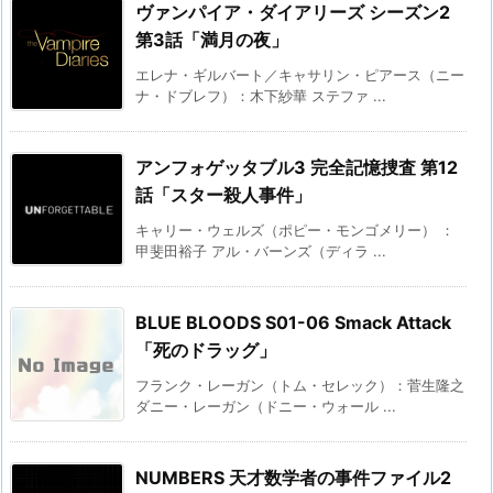
ヴァンパイア・ダイアリーズ シーズン2
第3話「満月の夜」
エレナ・ギルバート／キャサリン・ピアース（ニー
ナ・ドブレフ）：木下紗華 ステファ ...
アンフォゲッタブル3 完全記憶捜査 第12
話「スター殺人事件」
キャリー・ウェルズ（ポピー・モンゴメリー） ：
甲斐田裕子 アル・バーンズ（ディラ ...
BLUE BLOODS S01-06 Smack Attack
「死のドラッグ」
フランク・レーガン（トム・セレック）：菅生隆之
ダニー・レーガン（ドニー・ウォール ...
NUMBERS 天才数学者の事件ファイル2