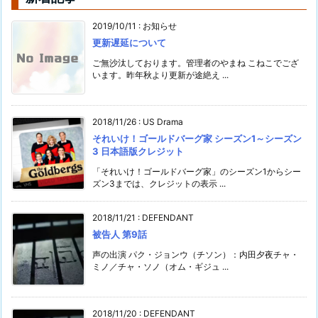
2019/10/11
:
お知らせ
更新遅延について
ご無沙汰しております。管理者のやまね こねこでござ
います。昨年秋より更新が途絶え ...
2018/11/26
:
US Drama
それいけ！ゴールドバーグ家 シーズン1～シーズン
3 日本語版クレジット
「それいけ！ゴールドバーグ家」のシーズン1からシー
ズン3までは、クレジットの表示 ...
2018/11/21
:
DEFENDANT
被告人 第9話
声の出演 パク・ジョンウ（チソン）：内田夕夜チャ・
ミノ／チャ・ソノ（オム・ギジュ ...
2018/11/20
:
DEFENDANT