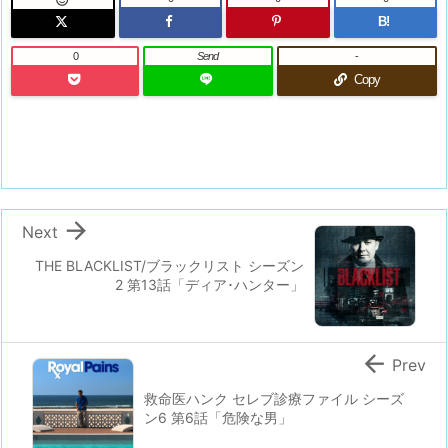
B!
0
Send
-
Copy

Next
THE BLACKLIST/ブラックリスト シーズン
2 第13話「ディア･ハンター」

Prev
救命医ハンク セレブ診療ファイル シーズ
ン6 第6話「危険な男」