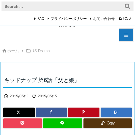

FAQ
プライバシーポリシー
お問い合わせ
RSS
miroir



ホーム
>

US Drama
メニュ

サイド

キッドナップ 第6話「父と娘」
前へ


2015/05/11

2015/05/15
次へ

B!
検索
Copy