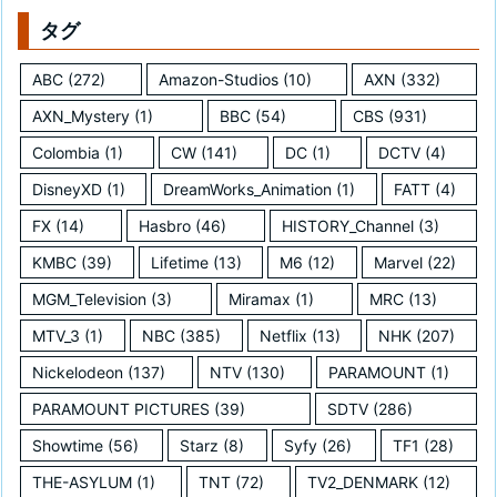
タグ
ABC
(272)
Amazon-Studios
(10)
AXN
(332)
AXN_Mystery
(1)
BBC
(54)
CBS
(931)
Colombia
(1)
CW
(141)
DC
(1)
DCTV
(4)
DisneyXD
(1)
DreamWorks_Animation
(1)
FATT
(4)
FX
(14)
Hasbro
(46)
HISTORY_Channel
(3)
KMBC
(39)
Lifetime
(13)
M6
(12)
Marvel
(22)
MGM_Television
(3)
Miramax
(1)
MRC
(13)
MTV_3
(1)
NBC
(385)
Netflix
(13)
NHK
(207)
Nickelodeon
(137)
NTV
(130)
PARAMOUNT
(1)
PARAMOUNT PICTURES
(39)
SDTV
(286)
Showtime
(56)
Starz
(8)
Syfy
(26)
TF1
(28)
THE-ASYLUM
(1)
TNT
(72)
TV2_DENMARK
(12)