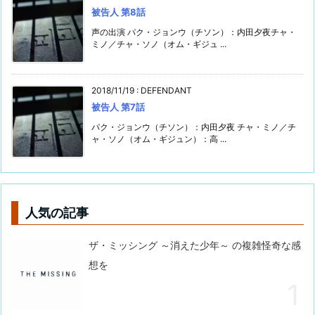
被告人 第8話
声の出演 パク・ジョンウ（チソン）：内田夕夜チャ・
ミノ／チャ・ソノ（オム・ギジュ ...
2018/11/19
:
DEFENDANT
被告人 第7話
パク・ジョンウ（チソン）：内田夕夜 チャ・ミノ／チ
ャ・ソノ（オム・ギジュン）：高 ...
人気の記事
ザ・ミッシング ～消えた少年～ の複雑怪奇な感
想を