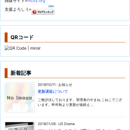
姉妹サイト»
mcity.org
支援よろしう»
QRコード
新着記事
2019/10/11
:
お知らせ
更新遅延について
ご無沙汰しております。管理者のやまね こねこでござ
います。昨年秋より更新が途絶え ...
2018/11/26
:
US Drama