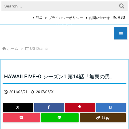

FAQ
プライバシーポリシー
お問い合わせ
RSS
miroir



ホーム
>

US Drama
メニュ

サイド

HAWAII FIVE-0 シーズン1 第14話「無実の男」
前へ


2011/08/21

2017/06/01
次へ

B!
検索
Copy