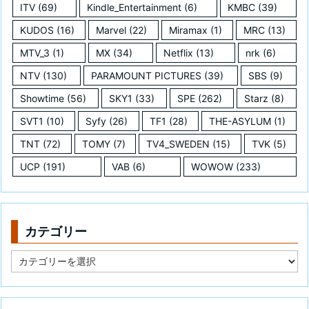
ITV
(69)
Kindle_Entertainment
(6)
KMBC
(39)
KUDOS
(16)
Marvel
(22)
Miramax
(1)
MRC
(13)
MTV_3
(1)
MX
(34)
Netflix
(13)
nrk
(6)
NTV
(130)
PARAMOUNT PICTURES
(39)
SBS
(9)
Showtime
(56)
SKY1
(33)
SPE
(262)
Starz
(8)
SVT1
(10)
Syfy
(26)
TF1
(28)
THE-ASYLUM
(1)
TNT
(72)
TOMY
(7)
TV4_SWEDEN
(15)
TVK
(5)
UCP
(191)
VAB
(6)
WOWOW
(233)
カテゴリー
カ
テ
ゴ
リ
ー