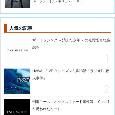
ャ・ソノ（オム・ギジュン）：高 ...
人気の記事
ザ・ミッシング ～消えた少年～ の複雑怪奇な感
想を
HAWAII FIVE-0 シーズン2 第18話「ラジオDJ殺
人事件」
刑事モース～オックスフォード事件簿～ Case 1
6 呪われたベッド