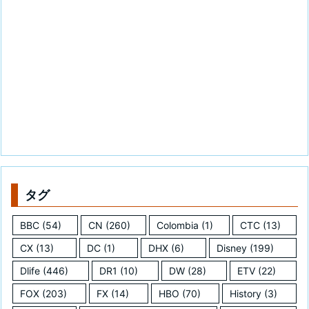
タグ
BBC
(54)
CN
(260)
Colombia
(1)
CTC
(13)
CX
(13)
DC
(1)
DHX
(6)
Disney
(199)
Dlife
(446)
DR1
(10)
DW
(28)
ETV
(22)
FOX
(203)
FX
(14)
HBO
(70)
History
(3)