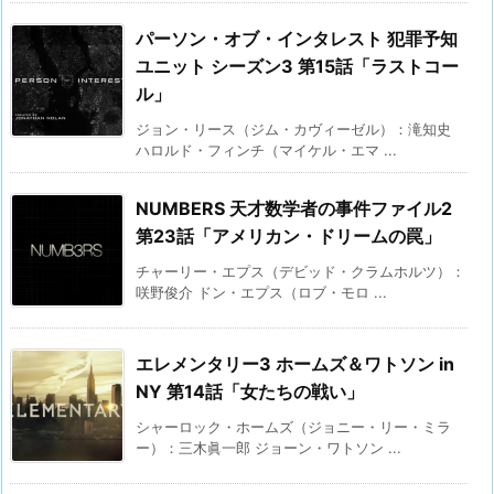
パーソン・オブ・インタレスト 犯罪予知
ユニット シーズン3 第15話「ラストコー
ル」
ジョン・リース（ジム・カヴィーゼル）：滝知史
ハロルド・フィンチ（マイケル・エマ ...
NUMBERS 天才数学者の事件ファイル2
第23話「アメリカン・ドリームの罠」
チャーリー・エプス（デビッド・クラムホルツ）：
咲野俊介 ドン・エプス（ロブ・モロ ...
エレメンタリー3 ホームズ＆ワトソン in
NY 第14話「女たちの戦い」
シャーロック・ホームズ（ジョニー・リー・ミラ
ー）：三木眞一郎 ジョーン・ワトソン ...