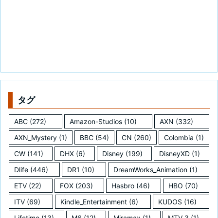
タグ
ABC
(272)
Amazon-Studios
(10)
AXN
(332)
AXN_Mystery
(1)
BBC
(54)
CN
(260)
Colombia
(1)
CW
(141)
DHX
(6)
Disney
(199)
DisneyXD
(1)
Dlife
(446)
DR1
(10)
DreamWorks_Animation
(1)
ETV
(22)
FOX
(203)
Hasbro
(46)
HBO
(70)
ITV
(69)
Kindle_Entertainment
(6)
KUDOS
(16)
Lifetime
(13)
M6
(12)
Miramax
(1)
MTV_3
(1)