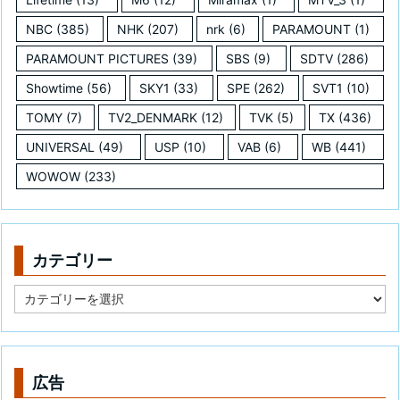
NBC
(385)
NHK
(207)
nrk
(6)
PARAMOUNT
(1)
PARAMOUNT PICTURES
(39)
SBS
(9)
SDTV
(286)
Showtime
(56)
SKY1
(33)
SPE
(262)
SVT1
(10)
TOMY
(7)
TV2_DENMARK
(12)
TVK
(5)
TX
(436)
UNIVERSAL
(49)
USP
(10)
VAB
(6)
WB
(441)
WOWOW
(233)
カテゴリー
カ
テ
ゴ
リ
ー
広告