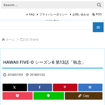

FAQ
プライバシーポリシー
お問い合わせ
RSS
miroir



ホーム
>

US Drama
メニュ

サイド

HAWAII FIVE-0 シーズン6 第13話「執念」
前へ


2016/07/05

2018/01/22
次へ

B!
検索
Copy