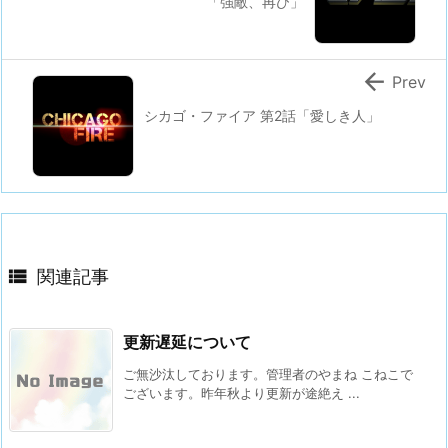
「強敵、再び」

Prev
シカゴ・ファイア 第2話「愛しき人」

関連記事
更新遅延について
ご無沙汰しております。管理者のやまね こねこで
ございます。昨年秋より更新が途絶え ...