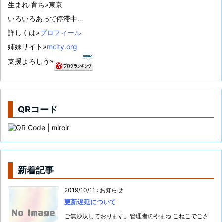
生まれ·育ち»東京
いろいろあって停滞中…
詳しくは»
プロフィール
姉妹サイト»
mcity.org
支援よろしう»
QRコード
新着記事
2019/10/11
:
お知らせ
更新遅延について
ご無沙汰しております。管理者のやまね こねこでござ