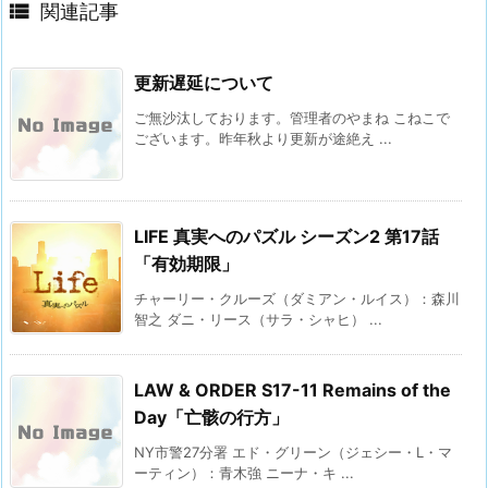

関連記事
更新遅延について
ご無沙汰しております。管理者のやまね こねこで
ございます。昨年秋より更新が途絶え ...
LIFE 真実へのパズル シーズン2 第17話
「有効期限」
チャーリー・クルーズ（ダミアン・ルイス）：森川
智之 ダニ・リース（サラ・シャヒ） ...
LAW & ORDER S17-11 Remains of the
Day「亡骸の行方」
NY市警27分署 エド・グリーン（ジェシー・L・マ
ーティン）：青木強 ニーナ・キ ...