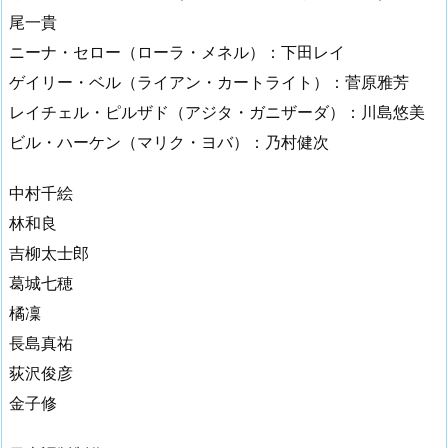
尾一貴
ニーナ・セロー（ローラ・メネル）：下田レイ
ゲイリー・ベル（ライアン・カートライト）：菅原雅芳
レイチェル・ピルザド（アジタ・ガニザーダ）：川島悠美
ビル・ハーケン（マリク・ヨバ）：乃村健次
中村千絵
林和良
吉柳太士郎
葛城七穂
橘凜
長島真祐
荻沢俊彦
金子修