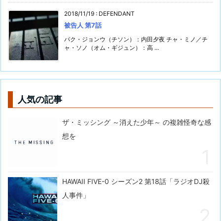
2018/11/19
:
DEFENDANT
被告人 第7話
パク・ジョンウ（チソン）：内田夕夜 チャ・ミノ／チ
ャ・ソノ（オム・ギジュン）：高 ...
人気の記事
ザ・ミッシング ～消えた少年～ の複雑怪奇な感
想を
HAWAII FIVE-0 シーズン2 第18話「ラジオDJ殺
人事件」