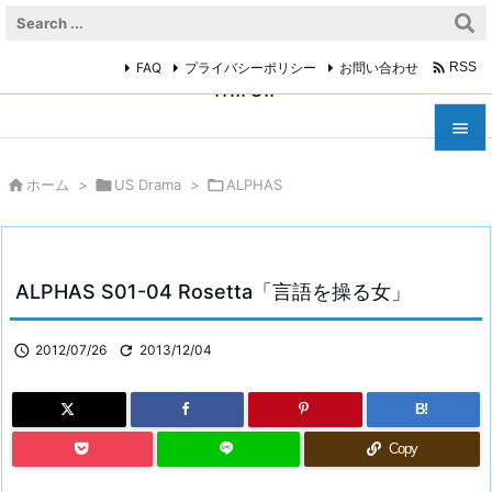

FAQ
プライバシーポリシー
お問い合わせ
RSS
miroir



ホーム
>

US Drama
>

ALPHAS
メニュ

サイド

ALPHAS S01-04 Rosetta「言語を操る女」
前へ


2012/07/26

2013/12/04
次へ

B!
検索
Copy