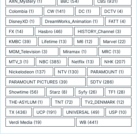
AXN_Mystery
(1)
BBC
(54)
CBS
(931)
Colombia
(1)
CW
(141)
DC
(1)
DCTV
(4)
DisneyXD
(1)
DreamWorks_Animation
(1)
FATT
(4)
FX
(14)
Hasbro
(46)
HISTORY_Channel
(3)
KMBC
(39)
Lifetime
(13)
M6
(12)
Marvel
(22)
MGM_Television
(3)
Miramax
(1)
MRC
(13)
MTV_3
(1)
NBC
(385)
Netflix
(13)
NHK
(207)
Nickelodeon
(137)
NTV
(130)
PARAMOUNT
(1)
PARAMOUNT PICTURES
(39)
SDTV
(286)
Showtime
(56)
Starz
(8)
Syfy
(26)
TF1
(28)
THE-ASYLUM
(1)
TNT
(72)
TV2_DENMARK
(12)
TX
(436)
UCP
(191)
UNIVERSAL
(49)
USP
(10)
Verdi Media
(19)
WB
(441)