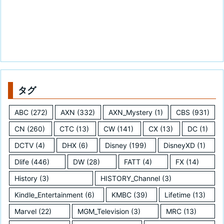
タグ
ABC
(272)
AXN
(332)
AXN_Mystery
(1)
CBS
(931)
CN
(260)
CTC
(13)
CW
(141)
CX
(13)
DC
(1)
DCTV
(4)
DHX
(6)
Disney
(199)
DisneyXD
(1)
Dlife
(446)
DW
(28)
FATT
(4)
FX
(14)
History
(3)
HISTORY_Channel
(3)
Kindle_Entertainment
(6)
KMBC
(39)
Lifetime
(13)
Marvel
(22)
MGM_Television
(3)
MRC
(13)