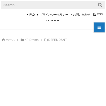

FAQ
プライバシーポリシー
お問い合わせ
RSS
miroir



ホーム
>

KR Drama
>

DEFENDANT
メニュ

サイド

前へ

次へ

検索