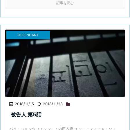
記事を読む
DEFENDANT

2018/11/15

2018/11/28

被告人 第5話
パク・ジョンウ（チソン）：内田夕夜 チャ・ミノ／チャ・ソノ