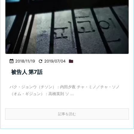

2018/11/19

2019/07/04

被告人 第7話
パク・ジョンウ（チソン）：内田夕夜 チャ・ミノ／チャ・ソノ
（オム・ギジュン）：高橋英則 ソ ...
記事を読む