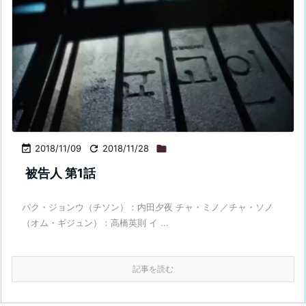

2018/11/09

2018/11/28

被告人 第1話
パク・ジョンウ（チソン）：内田夕夜 チャ・ミノ／チャ・ソノ
（オム・ギジュン）：高橋英則 イ ...
記事を読む