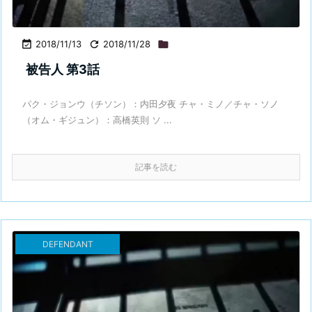

2018/11/13

2018/11/28

被告人 第3話
パク・ジョンウ（チソン）：内田夕夜 チャ・ミノ／チャ・ソノ
（オム・ギジュン）：高橋英則 ソ ...
記事を読む
DEFENDANT