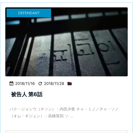
DEFENDANT

2018/11/16

2018/11/28

被告人 第6話
パク・ジョンウ（チソン）：内田夕夜 チャ・ミノ／チャ・ソノ
（オム・ギジュン）：高橋英則 ソ ...