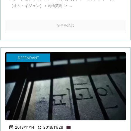
（オム・ギジュン）：高橋英則 ソ ...
記事を読む
DEFENDANT

2018/11/14

2018/11/28
