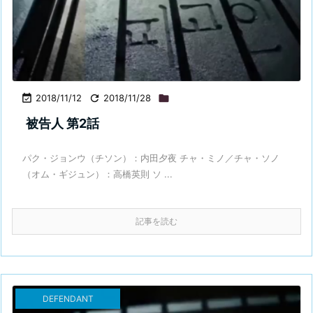

2018/11/12

2018/11/28

被告人 第2話
パク・ジョンウ（チソン）：内田夕夜 チャ・ミノ／チャ・ソノ
（オム・ギジュン）：高橋英則 ソ ...
記事を読む
DEFENDANT