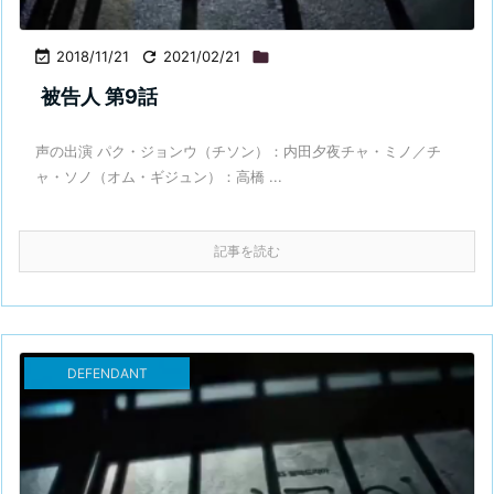

2018/11/21

2021/02/21

被告人 第9話
声の出演 パク・ジョンウ（チソン）：内田夕夜チャ・ミノ／チ
ャ・ソノ（オム・ギジュン）：高橋 ...
記事を読む
DEFENDANT