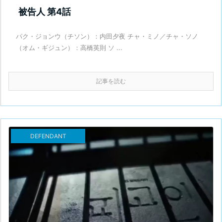
被告人 第4話
パク・ジョンウ（チソン）：内田夕夜 チャ・ミノ／チャ・ソノ
（オム・ギジュン）：高橋英則 ソ ...
記事を読む
DEFENDANT