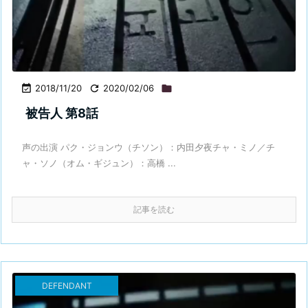

2018/11/20

2020/02/06

被告人 第8話
声の出演 パク・ジョンウ（チソン）：内田夕夜チャ・ミノ／チ
ャ・ソノ（オム・ギジュン）：高橋 ...
記事を読む
DEFENDANT