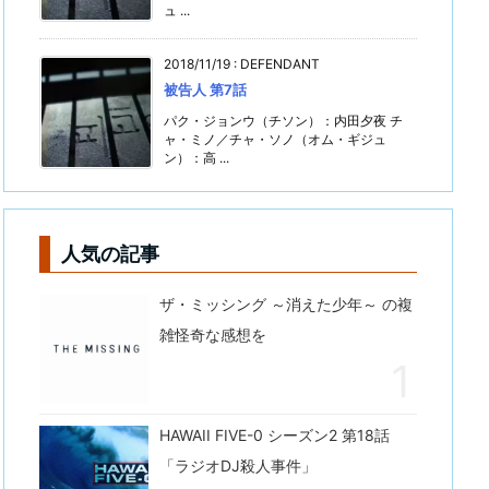
ュ ...
2018/11/19
:
DEFENDANT
被告人 第7話
パク・ジョンウ（チソン）：内田夕夜 チ
ャ・ミノ／チャ・ソノ（オム・ギジュ
ン）：高 ...
人気の記事
ザ・ミッシング ～消えた少年～ の複
雑怪奇な感想を
HAWAII FIVE-0 シーズン2 第18話
「ラジオDJ殺人事件」