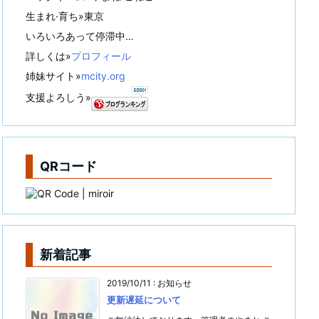
生まれ·育ち»東京
いろいろあって停滞中…
詳しくは»
プロフィール
姉妹サイト»
mcity.org
支援よろしう»
QRコード
新着記事
2019/10/11
:
お知らせ
更新遅延について