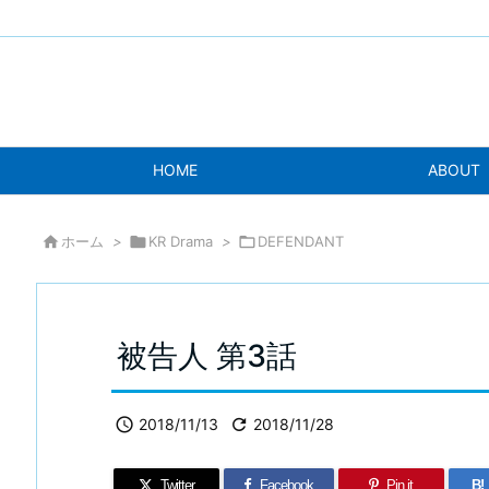
HOME
ABOUT

ホーム
>

KR Drama
>

DEFENDANT
被告人 第3話

2018/11/13

2018/11/28
Twitter
Facebook
Pin it
B!