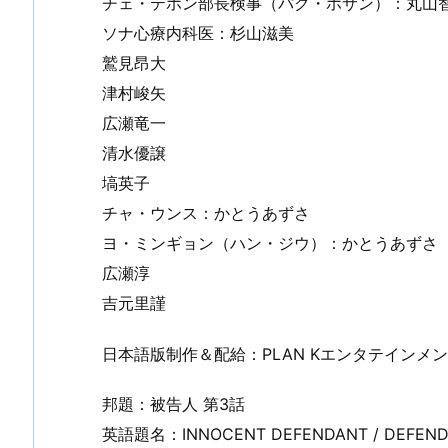
チェ・テホン部長検事（パク・ホサン）：丸山
ソナ心療内科医：杉山滋美
鷲見昂大
津村峻矢
広瀬竜一
清水優譲
塙英子
チャ・ウンス：かとうあずさ
ヨ・ミンギョン（ハン・ジウ）：かとうあずさ
広瀬淳
吉元里謹
日本語版制作＆配給：PLAN Kエンタテインメ
邦題：被告人 第3話
英語題名：INNOCENT DEFENDANT / DEFENDA