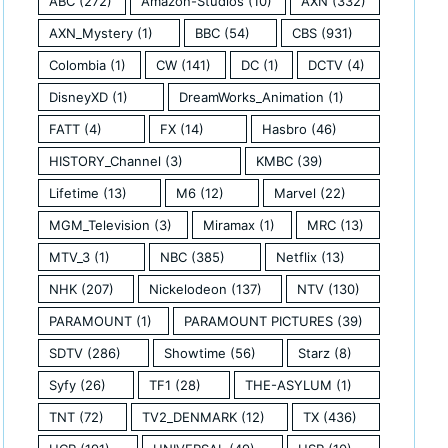
ABC
(272)
Amazon-Studios
(10)
AXN
(332)
AXN_Mystery
(1)
BBC
(54)
CBS
(931)
Colombia
(1)
CW
(141)
DC
(1)
DCTV
(4)
DisneyXD
(1)
DreamWorks_Animation
(1)
FATT
(4)
FX
(14)
Hasbro
(46)
HISTORY_Channel
(3)
KMBC
(39)
Lifetime
(13)
M6
(12)
Marvel
(22)
MGM_Television
(3)
Miramax
(1)
MRC
(13)
MTV_3
(1)
NBC
(385)
Netflix
(13)
NHK
(207)
Nickelodeon
(137)
NTV
(130)
PARAMOUNT
(1)
PARAMOUNT PICTURES
(39)
SDTV
(286)
Showtime
(56)
Starz
(8)
Syfy
(26)
TF1
(28)
THE-ASYLUM
(1)
TNT
(72)
TV2_DENMARK
(12)
TX
(436)