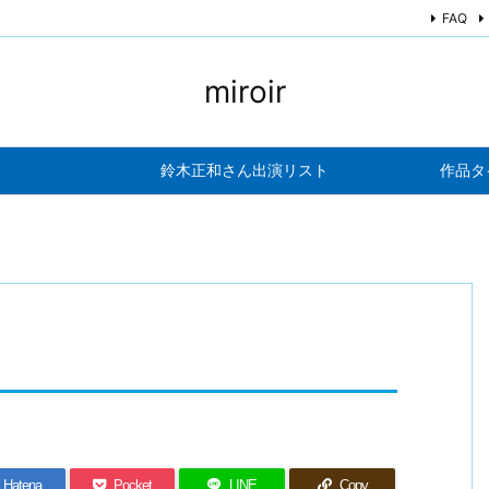
FAQ
miroir
鈴木正和さん出演リスト
作品タ
Hatena
Pocket
LINE
Copy