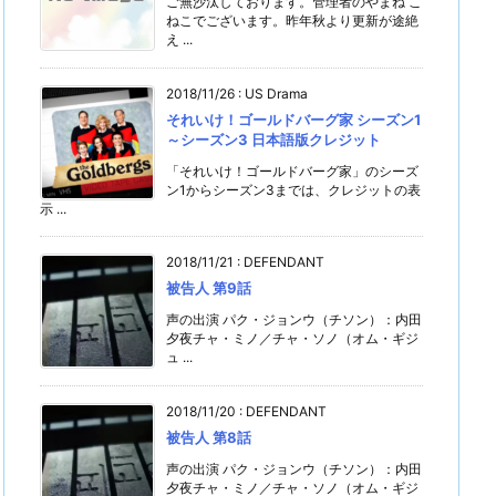
ご無沙汰しております。管理者のやまね こ
ねこでございます。昨年秋より更新が途絶
え ...
2018/11/26
:
US Drama
それいけ！ゴールドバーグ家 シーズン1
～シーズン3 日本語版クレジット
「それいけ！ゴールドバーグ家」のシーズ
ン1からシーズン3までは、クレジットの表
示 ...
2018/11/21
:
DEFENDANT
被告人 第9話
声の出演 パク・ジョンウ（チソン）：内田
夕夜チャ・ミノ／チャ・ソノ（オム・ギジ
ュ ...
2018/11/20
:
DEFENDANT
被告人 第8話
声の出演 パク・ジョンウ（チソン）：内田
夕夜チャ・ミノ／チャ・ソノ（オム・ギジ