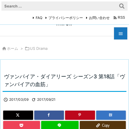

FAQ
プライバシーポリシー
お問い合わせ
RSS
miroir



ホーム
>

US Drama
メニュ

サイド

ヴァンパイア・ダイアリーズ シーズン3 第18話「ヴ
前へ
ァンパイアの血筋」

次へ

2017/03/09

2017/09/21

検索
B!
Copy