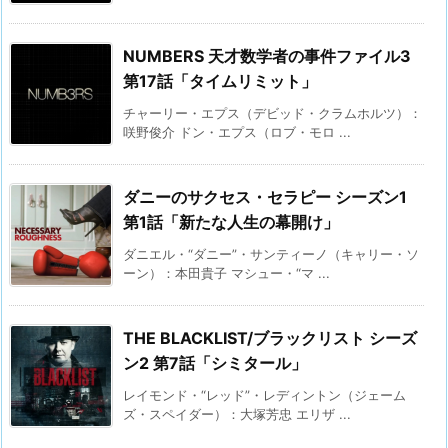
NUMBERS 天才数学者の事件ファイル3
第17話「タイムリミット」
チャーリー・エプス（デビッド・クラムホルツ）：
咲野俊介 ドン・エプス（ロブ・モロ ...
ダニーのサクセス・セラピー シーズン1
第1話「新たな人生の幕開け」
ダニエル・“ダニー”・サンティーノ（キャリー・ソ
ーン）：本田貴子 マシュー・“マ ...
THE BLACKLIST/ブラックリスト シーズ
ン2 第7話「シミタール」
レイモンド・“レッド”・レディントン（ジェーム
ズ・スペイダー）：大塚芳忠 エリザ ...