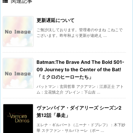

関連記事
更新遅延について
ご無沙汰しております。管理者のやまね こねこで
ございます。昨年秋より更新が途絶え ...
Batman:The Brave And The Bold S01-
09 Journey to the Center of the Bat!
「ミクロのヒーローたち」
バットマン：玄田哲章 アクアマン：江原正士 アト
ム：立花慎之介 ブレイン：下山吉 ...
ヴァンパイア・ダイアリーズ シーズン2
第12話「暴走」
エレナ・ギルバート（ニーナ・ドブレフ）：木下紗
華 ステファン・サルバトーレ（ポー ...