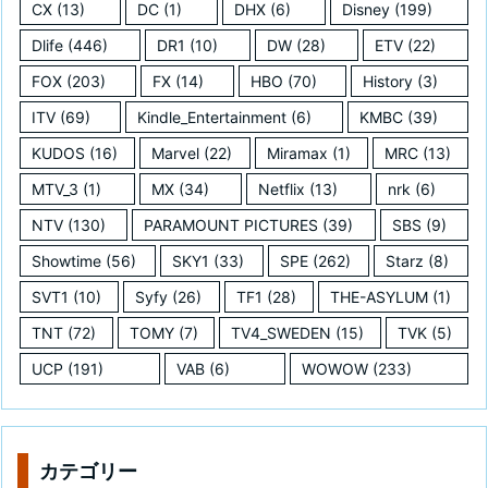
CX
(13)
DC
(1)
DHX
(6)
Disney
(199)
Dlife
(446)
DR1
(10)
DW
(28)
ETV
(22)
FOX
(203)
FX
(14)
HBO
(70)
History
(3)
ITV
(69)
Kindle_Entertainment
(6)
KMBC
(39)
KUDOS
(16)
Marvel
(22)
Miramax
(1)
MRC
(13)
MTV_3
(1)
MX
(34)
Netflix
(13)
nrk
(6)
NTV
(130)
PARAMOUNT PICTURES
(39)
SBS
(9)
Showtime
(56)
SKY1
(33)
SPE
(262)
Starz
(8)
SVT1
(10)
Syfy
(26)
TF1
(28)
THE-ASYLUM
(1)
TNT
(72)
TOMY
(7)
TV4_SWEDEN
(15)
TVK
(5)
UCP
(191)
VAB
(6)
WOWOW
(233)
カテゴリー