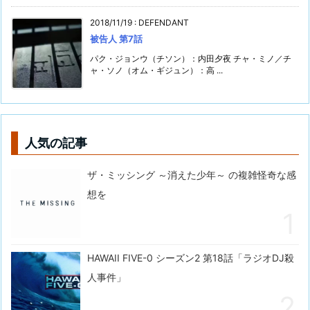
2018/11/19
:
DEFENDANT
被告人 第7話
パク・ジョンウ（チソン）：内田夕夜 チャ・ミノ／チ
ャ・ソノ（オム・ギジュン）：高 ...
人気の記事
ザ・ミッシング ～消えた少年～ の複雑怪奇な感
想を
HAWAII FIVE-0 シーズン2 第18話「ラジオDJ殺
人事件」