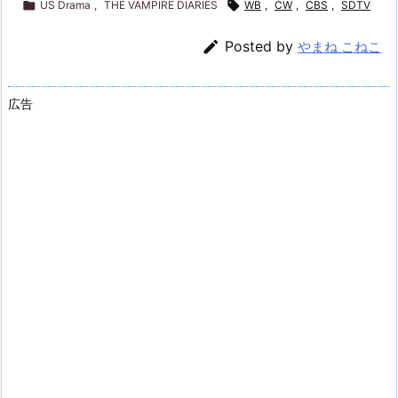

US Drama
,
THE VAMPIRE DIARIES

WB
,
CW
,
CBS
,
SDTV

Posted by
やまね こねこ
広告