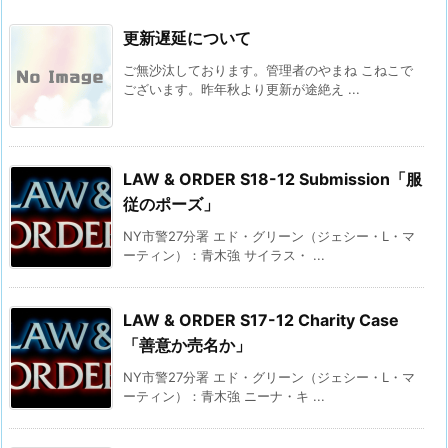
更新遅延について
ご無沙汰しております。管理者のやまね こねこで
ございます。昨年秋より更新が途絶え ...
LAW & ORDER S18-12 Submission「服
従のポーズ」
NY市警27分署 エド・グリーン（ジェシー・L・マ
ーティン）：青木強 サイラス・ ...
LAW & ORDER S17-12 Charity Case
「善意か売名か」
NY市警27分署 エド・グリーン（ジェシー・L・マ
ーティン）：青木強 ニーナ・キ ...