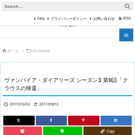

FAQ
プライバシーポリシー
お問い合わせ
RSS
miroir



ホーム
>

US Drama
メニュ

サイド

ヴァンパイア・ダイアリーズ シーズン3 第9話「ク
前へ
ラウスの帰還」

次へ

2017/03/03

2017/09/12

検索
B!
Copy