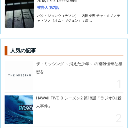
2018/11/19
:
DEFENDANT
被告人 第7話
パク・ジョンウ（チソン）：内田夕夜 チャ・ミノ／チ
ャ・ソノ（オム・ギジュン）：高 ...
人気の記事
ザ・ミッシング ～消えた少年～ の複雑怪奇な感
想を
HAWAII FIVE-0 シーズン2 第18話「ラジオDJ殺
人事件」