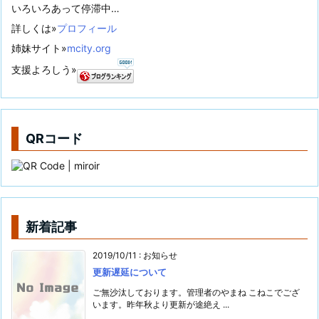
いろいろあって停滞中…
詳しくは»
プロフィール
姉妹サイト»
mcity.org
支援よろしう»
QRコード
新着記事
2019/10/11
:
お知らせ
更新遅延について
ご無沙汰しております。管理者のやまね こねこでござ
います。昨年秋より更新が途絶え ...