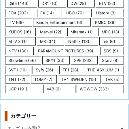
Dlife
(446)
DR1
(10)
DW
(28)
ETV
(22)
FOX
(203)
FX
(14)
HBO
(70)
History
(3)
ITV
(69)
Kindle_Entertainment
(6)
KMBC
(39)
KUDOS
(16)
Marvel
(22)
Miramax
(1)
MRC
(13)
MTV_3
(1)
MX
(34)
Netflix
(13)
nrk
(6)
NTV
(130)
PARAMOUNT PICTURES
(39)
SBS
(9)
Showtime
(56)
SKY1
(33)
SPE
(262)
Starz
(8)
SVT1
(10)
Syfy
(26)
TF1
(28)
THE-ASYLUM
(1)
TNT
(72)
TOMY
(7)
TV4_SWEDEN
(15)
TVK
(5)
UCP
(191)
VAB
(6)
WOWOW
(233)
カテゴリー
カ