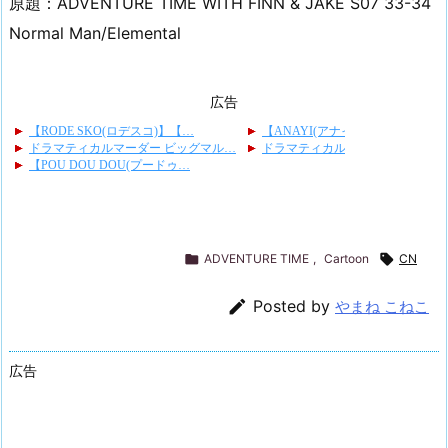
原題：ADVENTURE TIME WITH FINN & JAKE S07 33-34
Normal Man/Elemental
広告

ADVENTURE TIME
,
Cartoon

CN

Posted by
やまね こねこ
広告