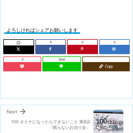
よろしければシェアお願いします
0
0
0

B!
0
Send
-
Copy

Next
100 オトナになったらできないこと 第8話
「眠らないお泊り会」