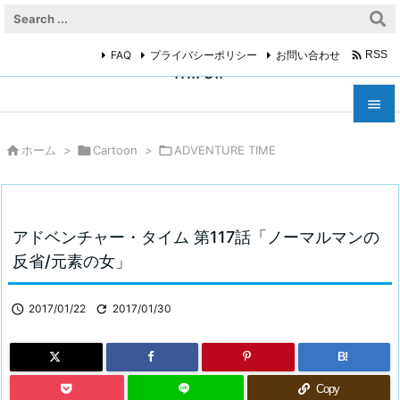

FAQ
プライバシーポリシー
お問い合わせ
RSS
miroir



ホーム
>

Cartoon
>

ADVENTURE TIME
メニュ

サイド

アドベンチャー・タイム 第117話「ノーマルマンの
前へ
反省/元素の女」

次へ

2017/01/22

2017/01/30

検索
B!
Copy