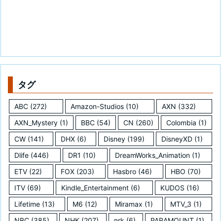
タグ
ABC
(272)
Amazon-Studios
(10)
AXN
(332)
AXN_Mystery
(1)
BBC
(54)
CN
(260)
Colombia
(1)
CW
(141)
DHX
(6)
Disney
(199)
DisneyXD
(1)
Dlife
(446)
DR1
(10)
DreamWorks_Animation
(1)
ETV
(22)
FOX
(203)
Hasbro
(46)
HBO
(70)
ITV
(69)
Kindle_Entertainment
(6)
KUDOS
(16)
Lifetime
(13)
M6
(12)
Miramax
(1)
MTV_3
(1)
NBC
(385)
NHK
(207)
nrk
(6)
PARAMOUNT
(1)