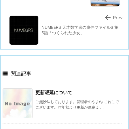

Prev
NUMBERS 天才数学者の事件ファイル6 第
5話「つくられた少女」

関連記事
更新遅延について
ご無沙汰しております。管理者のやまね こねこで
ございます。昨年秋より更新が途絶え ...