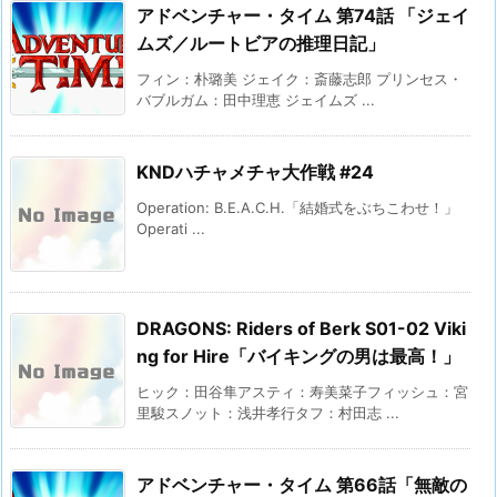
アドベンチャー・タイム 第74話 「ジェイ
ムズ／ルートビアの推理日記」
フィン：朴璐美 ジェイク：斎藤志郎 プリンセス・
バブルガム：田中理恵 ジェイムズ ...
KNDハチャメチャ大作戦 #24
Operation: B.E.A.C.H.「結婚式をぶちこわせ！」
Operati ...
DRAGONS: Riders of Berk S01-02 Viki
ng for Hire「バイキングの男は最高！」
ヒック：田谷隼アスティ：寿美菜子フィッシュ：宮
里駿スノット：浅井孝行タフ：村田志 ...
アドベンチャー・タイム 第66話「無敵の