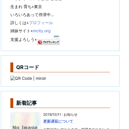
生まれ·育ち»東京
いろいろあって停滞中…
詳しくは»
プロフィール
姉妹サイト»
mcity.org
支援よろしう»
QRコード
新着記事
2019/10/11
:
お知らせ
更新遅延について