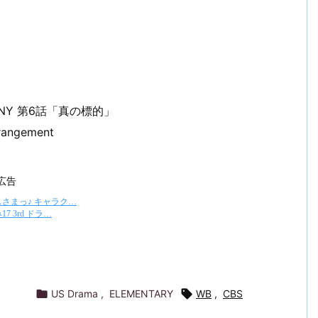
NY 第6話「真の標的」
rangement
広告

US Drama
,
ELEMENTARY

WB
,
CBS