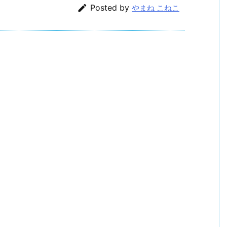

Posted by
やまね こねこ