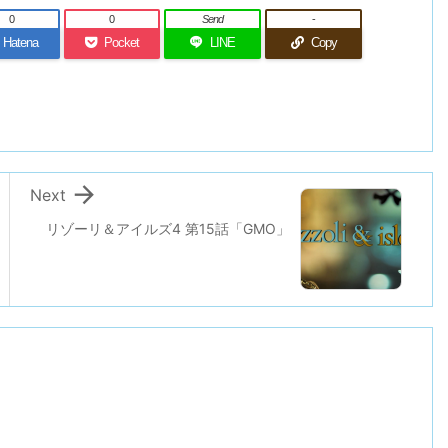
0
0
Send
-
Hatena
Pocket
LINE
Copy

Next
リゾーリ＆アイルズ4 第15話「GMO」