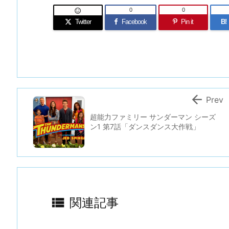
0
0

Twitter
Facebook
Pin it
B!

Prev
超能力ファミリー サンダーマン シーズ
ン1 第7話「ダンスダンス大作戦」

関連記事