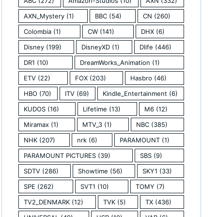
ABC
(272)
Amazon-Studios
(10)
AXN
(332)
AXN_Mystery
(1)
BBC
(54)
CN
(260)
Colombia
(1)
CW
(141)
DHX
(6)
Disney
(199)
DisneyXD
(1)
Dlife
(446)
DR1
(10)
DreamWorks_Animation
(1)
ETV
(22)
FOX
(203)
Hasbro
(46)
HBO
(70)
ITV
(69)
Kindle_Entertainment
(6)
KUDOS
(16)
Lifetime
(13)
M6
(12)
Miramax
(1)
MTV_3
(1)
NBC
(385)
NHK
(207)
nrk
(6)
PARAMOUNT
(1)
PARAMOUNT PICTURES
(39)
SBS
(9)
SDTV
(286)
Showtime
(56)
SKY1
(33)
SPE
(262)
SVT1
(10)
TOMY
(7)
TV2_DENMARK
(12)
TVK
(5)
TX
(436)