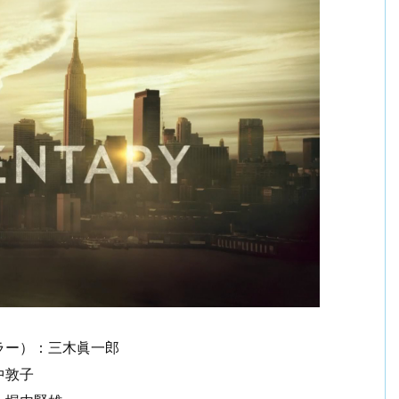
ラー）：三木眞一郎
中敦子