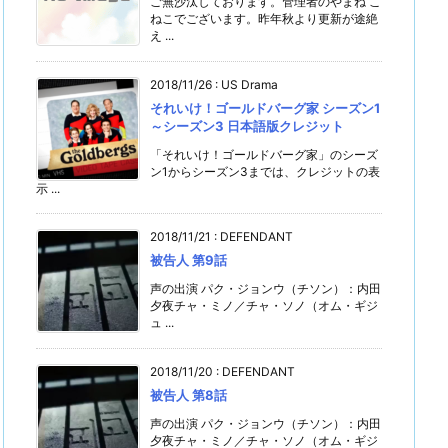
ご無沙汰しております。管理者のやまね こ
ねこでございます。昨年秋より更新が途絶
え ...
2018/11/26
:
US Drama
それいけ！ゴールドバーグ家 シーズン1
～シーズン3 日本語版クレジット
「それいけ！ゴールドバーグ家」のシーズ
ン1からシーズン3までは、クレジットの表
示 ...
2018/11/21
:
DEFENDANT
被告人 第9話
声の出演 パク・ジョンウ（チソン）：内田
夕夜チャ・ミノ／チャ・ソノ（オム・ギジ
ュ ...
2018/11/20
:
DEFENDANT
被告人 第8話
声の出演 パク・ジョンウ（チソン）：内田
夕夜チャ・ミノ／チャ・ソノ（オム・ギジ