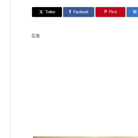
Twitter
Facebook
Pin it
B!
広告