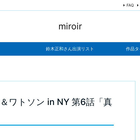
FAQ
miroir
鈴木正和さん出演リスト
作品タ
ワトソン in NY 第6話「真