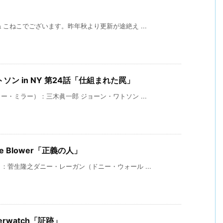
こねこでございます。昨年秋より更新が途絶え ...
ン in NY 第24話「仕組まれた罠」
・ミラー）：三木眞一郎 ジョーン・ワトソン ...
stle Blower「正義の人」
菅生隆之ダニー・レーガン（ドニー・ウォール ...
Overwatch「証跡」