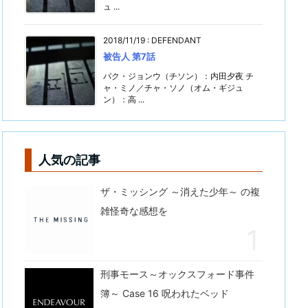
ュ ...
2018/11/19
:
DEFENDANT
被告人 第7話
パク・ジョンウ（チソン）：内田夕夜 チ
ャ・ミノ／チャ・ソノ（オム・ギジュ
ン）：高 ...
人気の記事
ザ・ミッシング ～消えた少年～ の複
雑怪奇な感想を
刑事モース～オックスフォード事件
簿～ Case 16 呪われたベッド