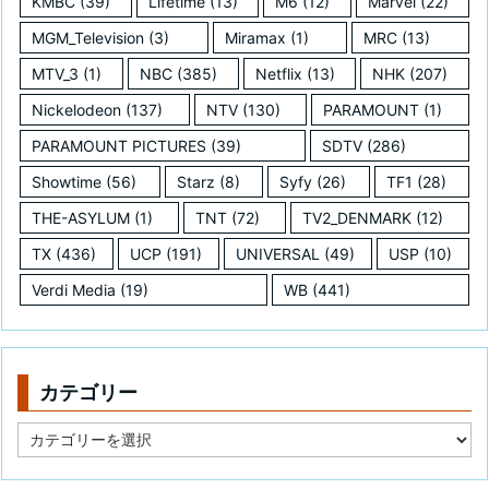
KMBC
(39)
Lifetime
(13)
M6
(12)
Marvel
(22)
MGM_Television
(3)
Miramax
(1)
MRC
(13)
MTV_3
(1)
NBC
(385)
Netflix
(13)
NHK
(207)
Nickelodeon
(137)
NTV
(130)
PARAMOUNT
(1)
PARAMOUNT PICTURES
(39)
SDTV
(286)
Showtime
(56)
Starz
(8)
Syfy
(26)
TF1
(28)
THE-ASYLUM
(1)
TNT
(72)
TV2_DENMARK
(12)
TX
(436)
UCP
(191)
UNIVERSAL
(49)
USP
(10)
Verdi Media
(19)
WB
(441)
カテゴリー
カ
テ
ゴ