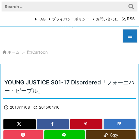

FAQ
プライバシーポリシー
お問い合わせ
RSS
miroir



ホーム
>

Cartoon
メニュ

サイド

YOUNG JUSTICE S01-17 Disordered「フォーエバ
前へ
ー・ピープル」

次へ

2013/11/08

2015/04/16

検索
B!
Copy