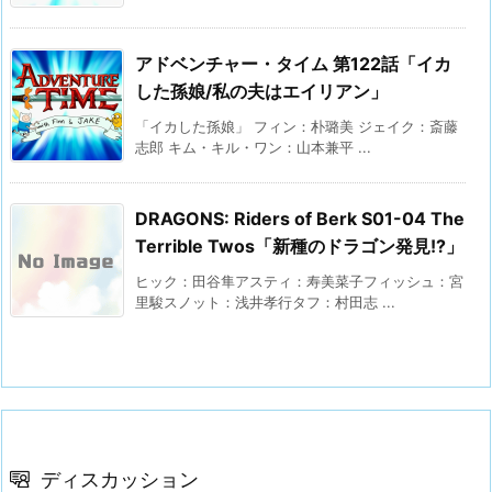
アドベンチャー・タイム 第122話「イカ
した孫娘/私の夫はエイリアン」
「イカした孫娘」 フィン：朴璐美 ジェイク：斎藤
志郎 キム・キル・ワン：山本兼平 ...
DRAGONS: Riders of Berk S01-04 The
Terrible Twos「新種のドラゴン発見!?」
ヒック：田谷隼アスティ：寿美菜子フィッシュ：宮
里駿スノット：浅井孝行タフ：村田志 ...
ディスカッション