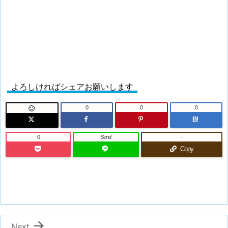
よろしければシェアお願いします
0
0
0

B!
0
Send
-
Copy

Next