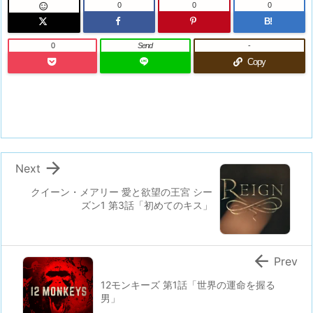
0
0
0

B!
0
Send
-
Copy

Next
クイーン・メアリー 愛と欲望の王宮 シー
ズン1 第3話「初めてのキス」

Prev
12モンキーズ 第1話「世界の運命を握る
男」