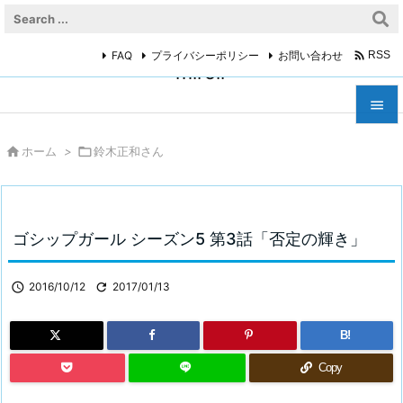

FAQ
プライバシーポリシー
お問い合わせ
RSS
miroir



ホーム
>

鈴木正和さん
メニュ

サイド

ゴシップガール シーズン5 第3話「否定の輝き」
前へ


2016/10/12

2017/01/13
次へ

B!
検索
Copy