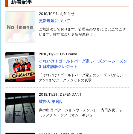
新着記事
2019/10/11
:
お知らせ
更新遅延について
ご無沙汰しております。管理者のやまね こねこでござ
います。昨年秋より更新が途絶え ...
2018/11/26
:
US Drama
それいけ！ゴールドバーグ家 シーズン1～シーズン
3 日本語版クレジット
「それいけ！ゴールドバーグ家」のシーズン1からシー
ズン3までは、クレジットの表示 ...
2018/11/21
:
DEFENDANT
被告人 第9話
声の出演 パク・ジョンウ（チソン）：内田夕夜チャ・
ミノ／チャ・ソノ（オム・ギジュ ...