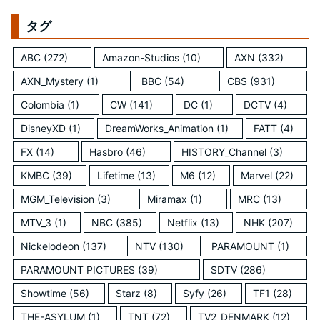
タグ
ABC
(272)
Amazon-Studios
(10)
AXN
(332)
AXN_Mystery
(1)
BBC
(54)
CBS
(931)
Colombia
(1)
CW
(141)
DC
(1)
DCTV
(4)
DisneyXD
(1)
DreamWorks_Animation
(1)
FATT
(4)
FX
(14)
Hasbro
(46)
HISTORY_Channel
(3)
KMBC
(39)
Lifetime
(13)
M6
(12)
Marvel
(22)
MGM_Television
(3)
Miramax
(1)
MRC
(13)
MTV_3
(1)
NBC
(385)
Netflix
(13)
NHK
(207)
Nickelodeon
(137)
NTV
(130)
PARAMOUNT
(1)
PARAMOUNT PICTURES
(39)
SDTV
(286)
Showtime
(56)
Starz
(8)
Syfy
(26)
TF1
(28)
THE-ASYLUM
(1)
TNT
(72)
TV2_DENMARK
(12)