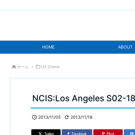
HOME
ABOUT

ホーム
>

US Drama
NCIS:Los Angeles S02-

2013/11/05

2013/11/18
Twitter
Facebook
Pin it
B!