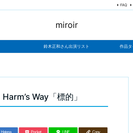
FAQ
miroir
鈴木正和さん出演リスト
作品タ
18 Harm’s Way「標的」
Hatena
Pocket
LINE
Copy