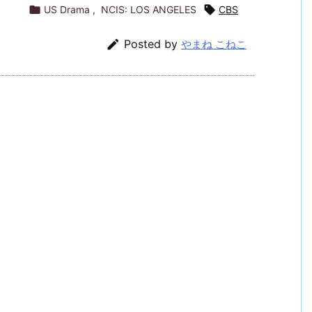

US Drama
,
NCIS: LOS ANGELES

CBS

Posted by
やまね こねこ