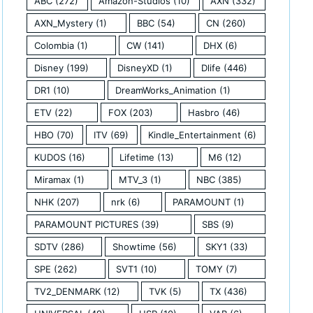
ABC
(272)
Amazon-Studios
(10)
AXN
(332)
AXN_Mystery
(1)
BBC
(54)
CN
(260)
Colombia
(1)
CW
(141)
DHX
(6)
Disney
(199)
DisneyXD
(1)
Dlife
(446)
DR1
(10)
DreamWorks_Animation
(1)
ETV
(22)
FOX
(203)
Hasbro
(46)
HBO
(70)
ITV
(69)
Kindle_Entertainment
(6)
KUDOS
(16)
Lifetime
(13)
M6
(12)
Miramax
(1)
MTV_3
(1)
NBC
(385)
NHK
(207)
nrk
(6)
PARAMOUNT
(1)
PARAMOUNT PICTURES
(39)
SBS
(9)
SDTV
(286)
Showtime
(56)
SKY1
(33)
SPE
(262)
SVT1
(10)
TOMY
(7)
TV2_DENMARK
(12)
TVK
(5)
TX
(436)