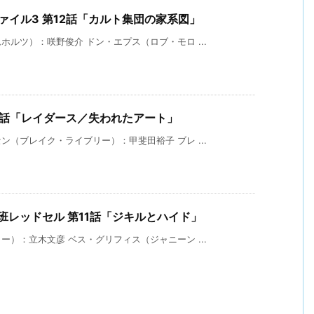
ファイル3 第12話「カルト集団の家系図」
ルツ）：咲野俊介 ドン・エプス（ロブ・モロ ...
22話「レイダース／失われたアート」
（ブレイク・ライブリー）：甲斐田裕子 ブレ ...
班レッドセル 第11話「ジキルとハイド」
）：立木文彦 ベス・グリフィス（ジャニーン ...