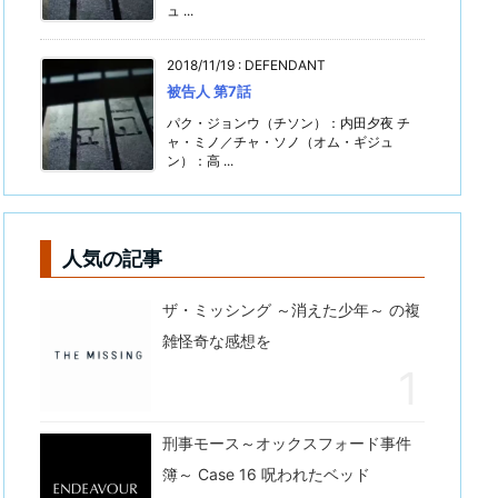
ュ ...
2018/11/19
:
DEFENDANT
被告人 第7話
パク・ジョンウ（チソン）：内田夕夜 チ
ャ・ミノ／チャ・ソノ（オム・ギジュ
ン）：高 ...
人気の記事
ザ・ミッシング ～消えた少年～ の複
雑怪奇な感想を
刑事モース～オックスフォード事件
簿～ Case 16 呪われたベッド