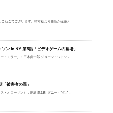
こねこでございます。昨年秋より更新が途絶え ...
ソン in NY 第5話「ビデオゲームの墓場」
・ミラー）：三木眞一郎 ジョーン・ワトソン ...
 第8話「被害者の罪」
・オローリン）：網島郷太郎 ダニー・“ダノ ...