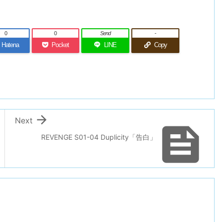
0
0
Send
-
Hatena
Pocket
LINE
Copy

Next

REVENGE S01-04 Duplicity「告白」