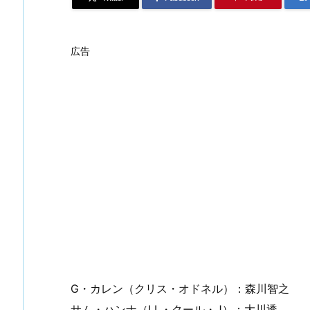
広告
G・カレン（クリス・オドネル）：森川智之
サム・ハンナ（LL・クール・J）：大川透