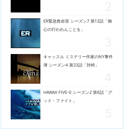
ER緊急救命室 シーズン7 第13話「御
心の行われんことを」
キャッスル ミステリー作家のNY事件
簿 シーズン4 第23話「対峙」
HAWAII FIVE-0 シーズン2 第6話「グ
ッド・ファイト」