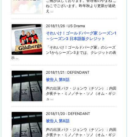
ご無沙汰しております。管理者のやまね こ
ねこでございます。昨年秋より更新が途絶
え ...
2018/11/26
:
US Drama
それいけ！ゴールドバーグ家 シーズン1
～シーズン3 日本語版クレジット
「それいけ！ゴールドバーグ家」のシーズ
ン1からシーズン3までは、クレジットの表
示 ...
2018/11/21
:
DEFENDANT
被告人 第9話
声の出演 パク・ジョンウ（チソン）：内田
夕夜チャ・ミノ／チャ・ソノ（オム・ギジ
ュ ...
2018/11/20
:
DEFENDANT
被告人 第8話
声の出演 パク・ジョンウ（チソン）：内田
夕夜チャ・ミノ／チャ・ソノ（オム・ギジ