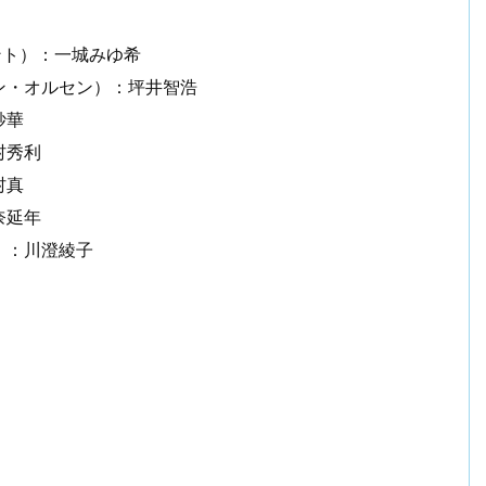
ント）：一城みゆ希
ン・オルセン）：坪井智浩
紗華
村秀利
村真
奈延年
）：川澄綾子