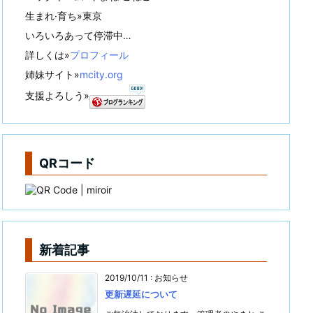
生まれ·育ち»東京
いろいろあって停滞中…
詳しくは»
プロフィール
姉妹サイト»
mcity.org
支援よろしう»
QRコード
新着記事
2019/10/11
:
お知らせ
更新遅延について