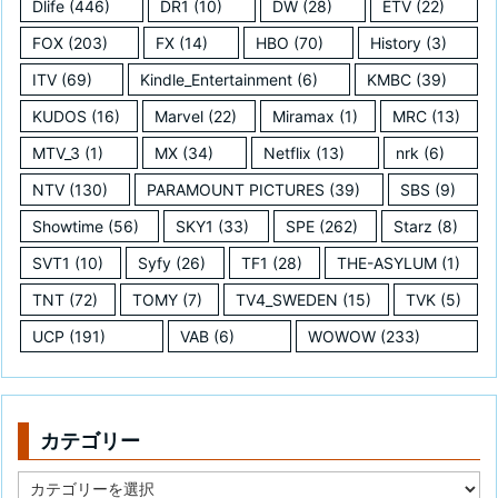
Dlife
(446)
DR1
(10)
DW
(28)
ETV
(22)
FOX
(203)
FX
(14)
HBO
(70)
History
(3)
ITV
(69)
Kindle_Entertainment
(6)
KMBC
(39)
KUDOS
(16)
Marvel
(22)
Miramax
(1)
MRC
(13)
MTV_3
(1)
MX
(34)
Netflix
(13)
nrk
(6)
NTV
(130)
PARAMOUNT PICTURES
(39)
SBS
(9)
Showtime
(56)
SKY1
(33)
SPE
(262)
Starz
(8)
SVT1
(10)
Syfy
(26)
TF1
(28)
THE-ASYLUM
(1)
TNT
(72)
TOMY
(7)
TV4_SWEDEN
(15)
TVK
(5)
UCP
(191)
VAB
(6)
WOWOW
(233)
カテゴリー
カ