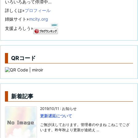
いろいろあって停滞中…
詳しくは»
プロフィール
姉妹サイト»
mcity.org
支援よろしう»
QRコード
新着記事
2019/10/11
:
お知らせ
更新遅延について
ご無沙汰しております。管理者のやまね こねこでござ
います。昨年秋より更新が途絶え ...