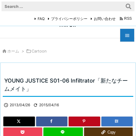

FAQ
プライバシーポリシー
お問い合わせ
RSS
miroir



ホーム
>

Cartoon
メニュ

サイド

YOUNG JUSTICE S01-06 Infiltrator「新たなチー
前へ
ムメイト」

次へ

2013/04/26

2015/04/16

検索
B!
Copy