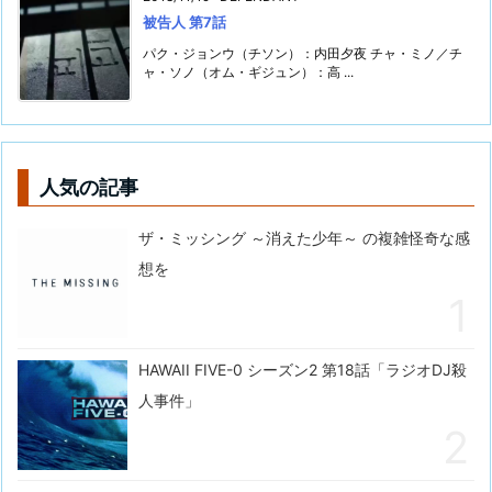
被告人 第7話
パク・ジョンウ（チソン）：内田夕夜 チャ・ミノ／チ
ャ・ソノ（オム・ギジュン）：高 ...
人気の記事
ザ・ミッシング ～消えた少年～ の複雑怪奇な感
想を
HAWAII FIVE-0 シーズン2 第18話「ラジオDJ殺
人事件」