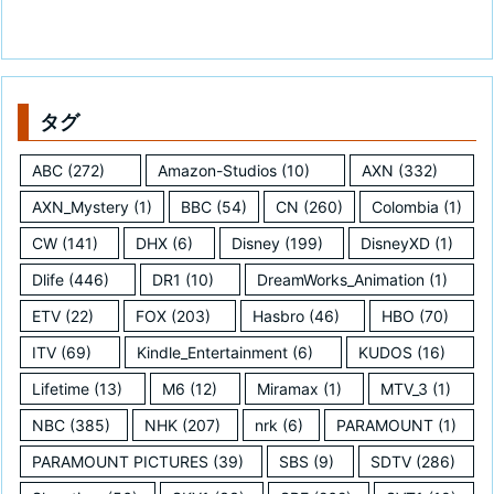
タグ
ABC
(272)
Amazon-Studios
(10)
AXN
(332)
AXN_Mystery
(1)
BBC
(54)
CN
(260)
Colombia
(1)
CW
(141)
DHX
(6)
Disney
(199)
DisneyXD
(1)
Dlife
(446)
DR1
(10)
DreamWorks_Animation
(1)
ETV
(22)
FOX
(203)
Hasbro
(46)
HBO
(70)
ITV
(69)
Kindle_Entertainment
(6)
KUDOS
(16)
Lifetime
(13)
M6
(12)
Miramax
(1)
MTV_3
(1)
NBC
(385)
NHK
(207)
nrk
(6)
PARAMOUNT
(1)
PARAMOUNT PICTURES
(39)
SBS
(9)
SDTV
(286)