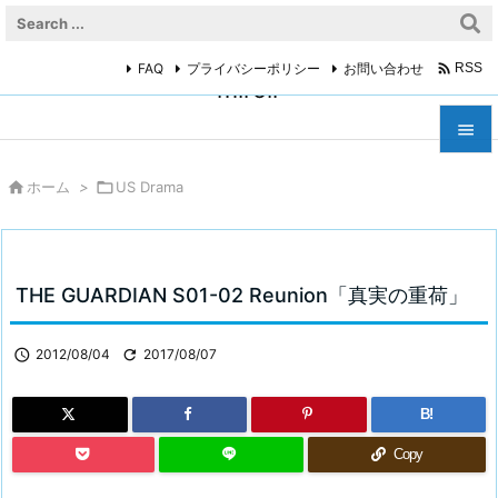

FAQ
プライバシーポリシー
お問い合わせ
RSS
miroir



ホーム
>

US Drama
メニュ

サイド

THE GUARDIAN S01-02 Reunion「真実の重荷」
前へ


2012/08/04

2017/08/07
次へ

B!
検索
Copy