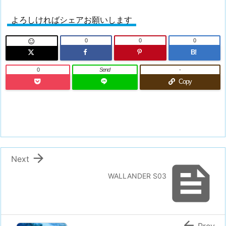
よろしければシェアお願いします
0
0
0

B!
0
Send
-
Copy

Next

WALLANDER S03

Prev