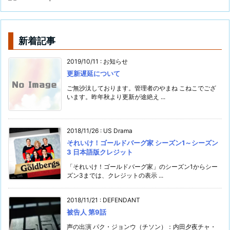
新着記事
2019/10/11
:
お知らせ
更新遅延について
ご無沙汰しております。管理者のやまね こねこでござ
います。昨年秋より更新が途絶え ...
2018/11/26
:
US Drama
それいけ！ゴールドバーグ家 シーズン1～シーズン
3 日本語版クレジット
「それいけ！ゴールドバーグ家」のシーズン1からシー
ズン3までは、クレジットの表示 ...
2018/11/21
:
DEFENDANT
被告人 第9話
声の出演 パク・ジョンウ（チソン）：内田夕夜チャ・