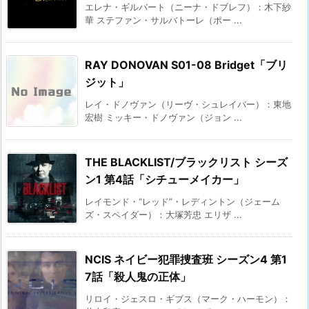
エレナ・ギルバート（ニーナ・ドブレフ）：木下紗
華 ステファン・サルバトーレ（ポー ...
RAY DONOVAN S01-08 Bridget「ブリ
ジット」
レイ・ドノヴァン（リーヴ・シュレイバー）：東地
宏樹 ミッキー・ドノヴァン（ジョン ...
THE BLACKLIST/ブラックリスト シーズ
ン1 第4話「シチューメイカー」
レイモンド・“レッド”・レディントン（ジェーム
ズ・スペイダー）：大塚芳忠 エリザ ...
NCIS ネイビー犯罪捜査班 シーズン4 第1
7話「殺人鬼の正体」
リロイ・ジェスロ・ギブス（マーク・ハーモン）：