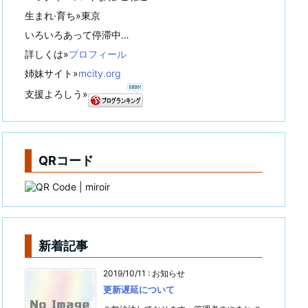
生まれ·育ち»東京
いろいろあって停滞中…
詳しくは»
プロフィール
姉妹サイト»
mcity.org
支援よろしう»
QRコード
新着記事
2019/10/11
:
お知らせ
更新遅延について