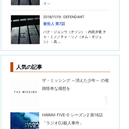
ュ ...
2018/11/19
:
DEFENDANT
被告人 第7話
パク・ジョンウ（チソン）：内田夕夜 チ
ャ・ミノ／チャ・ソノ（オム・ギジュ
ン）：高 ...
人気の記事
ザ・ミッシング ～消えた少年～ の複
雑怪奇な感想を
HAWAII FIVE-0 シーズン2 第18話
「ラジオDJ殺人事件」