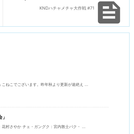

KNDハチャメチャ大作戦 #71
こねこでございます。昨年秋より更新が途絶え ...
会」
花村さやか チェ・ガングク：宮内敦士パク・ ...