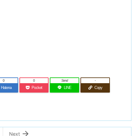
0
0
Send
-
Hatena
Pocket
LINE
Copy

Next