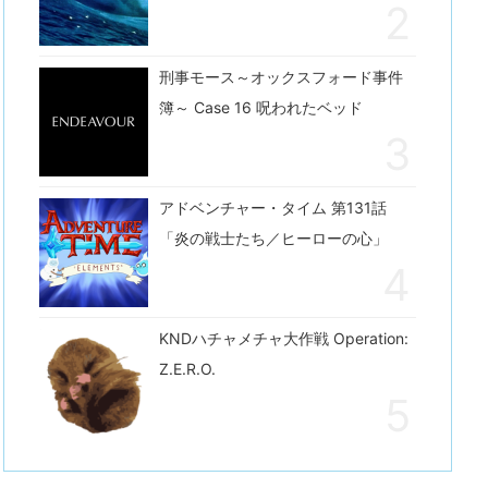
刑事モース～オックスフォード事件
簿～ Case 16 呪われたベッド
アドベンチャー・タイム 第131話
「炎の戦士たち／ヒーローの心」
KNDハチャメチャ大作戦 Operation:
Z.E.R.O.