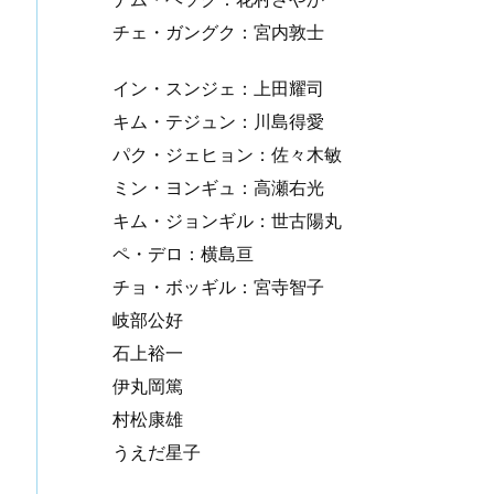
チェ・ガングク：宮内敦士
イン・スンジェ：上田耀司
キム・テジュン：川島得愛
パク・ジェヒョン：佐々木敏
ミン・ヨンギュ：高瀬右光
キム・ジョンギル：世古陽丸
ペ・デロ：横島亘
チョ・ボッギル：宮寺智子
岐部公好
石上裕一
伊丸岡篤
村松康雄
うえだ星子