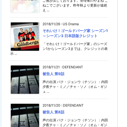
ご無沙汰しております。管理者のやまね こ
ねこでございます。昨年秋より更新が途絶
え ...
2018/11/26
:
US Drama
それいけ！ゴールドバーグ家 シーズン1
～シーズン3 日本語版クレジット
「それいけ！ゴールドバーグ家」のシーズ
ン1からシーズン3までは、クレジットの表
示 ...
2018/11/21
:
DEFENDANT
被告人 第9話
声の出演 パク・ジョンウ（チソン）：内田
夕夜チャ・ミノ／チャ・ソノ（オム・ギジ
ュ ...
2018/11/20
:
DEFENDANT
被告人 第8話
声の出演 パク・ジョンウ（チソン）：内田
夕夜チャ・ミノ／チャ・ソノ（オム・ギジ