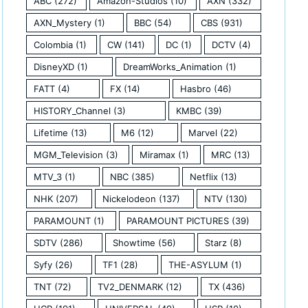
ABC
(272)
Amazon-Studios
(10)
AXN
(332)
AXN_Mystery
(1)
BBC
(54)
CBS
(931)
Colombia
(1)
CW
(141)
DC
(1)
DCTV
(4)
DisneyXD
(1)
DreamWorks_Animation
(1)
FATT
(4)
FX
(14)
Hasbro
(46)
HISTORY_Channel
(3)
KMBC
(39)
Lifetime
(13)
M6
(12)
Marvel
(22)
MGM_Television
(3)
Miramax
(1)
MRC
(13)
MTV_3
(1)
NBC
(385)
Netflix
(13)
NHK
(207)
Nickelodeon
(137)
NTV
(130)
PARAMOUNT
(1)
PARAMOUNT PICTURES
(39)
SDTV
(286)
Showtime
(56)
Starz
(8)
Syfy
(26)
TF1
(28)
THE-ASYLUM
(1)
TNT
(72)
TV2_DENMARK
(12)
TX
(436)