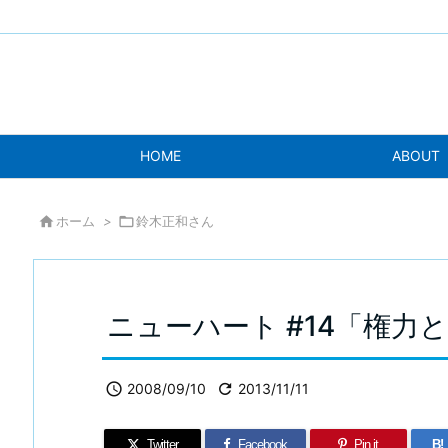
HOME
ABOUT

ホーム
>

鈴木正和さん
ニューハート #14「権力

2008/09/10

2013/11/11
Twitter
Facebook
Pin it
B!