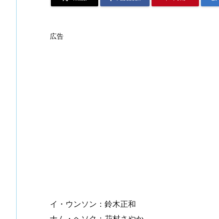
広告
イ・ウンソン：鈴木正和
ナム・ヘソク：花村さやか