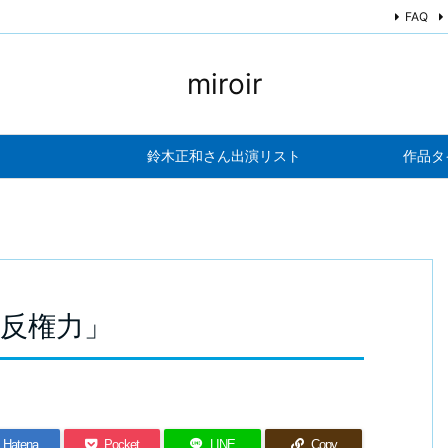
FAQ
miroir
鈴木正和さん出演リスト
作品タ
と反権力」
Hatena
Pocket
LINE
Copy