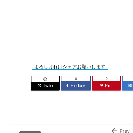
よろしければシェアお願いします
0
0

Twitter
Facebook
Pin it
B!

Prev