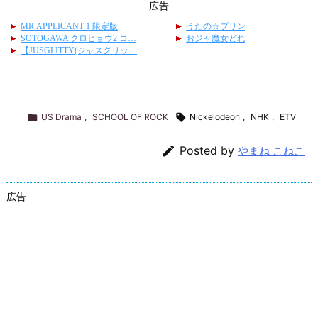
広告

US Drama
,
SCHOOL OF ROCK

Nickelodeon
,
NHK
,
ETV

Posted by
やまね こねこ
広告