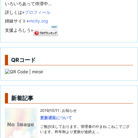
いろいろあって停滞中…
詳しくは»
プロフィール
姉妹サイト»
mcity.org
支援よろしう»
QRコード
新着記事
2019/10/11
:
お知らせ
更新遅延について
ご無沙汰しております。管理者のやまね こねこでござ
います。昨年秋より更新が途絶え ...