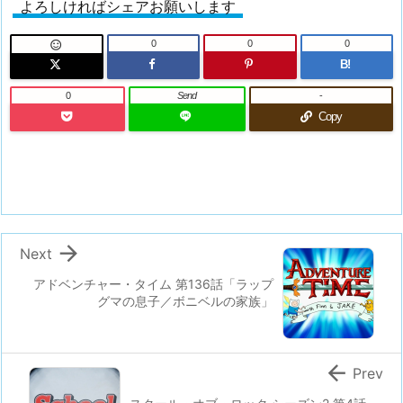
よろしければシェアお願いします
0
0
0

B!
0
Send
-
Copy

Next
アドベンチャー・タイム 第136話「ラップ
グマの息子／ボニベルの家族」

Prev