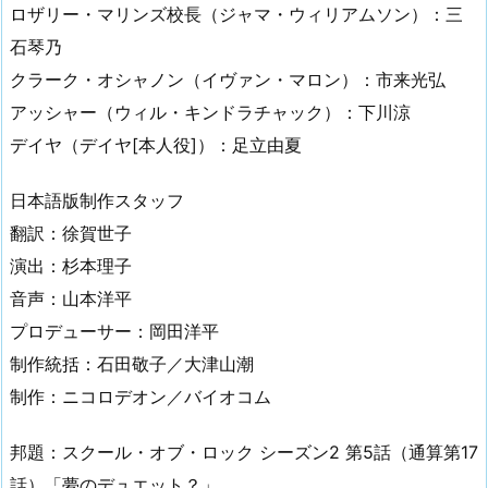
ロザリー・マリンズ校長（ジャマ・ウィリアムソン）：三
石琴乃
クラーク・オシャノン（イヴァン・マロン）：市来光弘
アッシャー（ウィル・キンドラチャック）：下川涼
デイヤ（デイヤ[本人役]）：足立由夏
日本語版制作スタッフ
翻訳：徐賀世子
演出：杉本理子
音声：山本洋平
プロデューサー：岡田洋平
制作統括：石田敬子／大津山潮
制作：ニコロデオン／バイオコム
邦題：スクール・オブ・ロック シーズン2 第5話（通算第17
話）「夢のデュエット？」