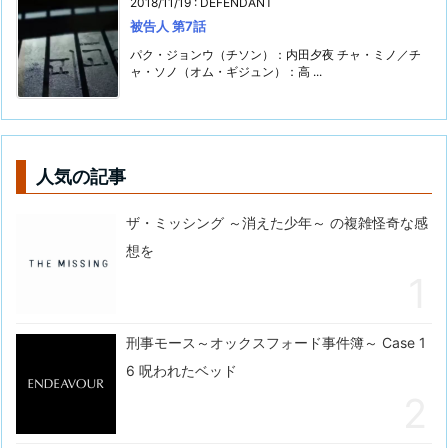
2018/11/19
:
DEFENDANT
被告人 第7話
パク・ジョンウ（チソン）：内田夕夜 チャ・ミノ／チ
ャ・ソノ（オム・ギジュン）：高 ...
人気の記事
ザ・ミッシング ～消えた少年～ の複雑怪奇な感
想を
刑事モース～オックスフォード事件簿～ Case 1
6 呪われたベッド