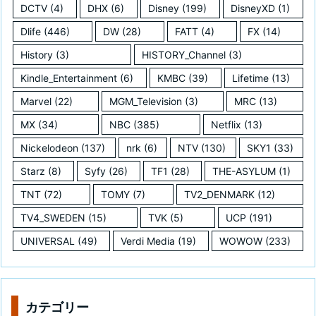
DCTV
(4)
DHX
(6)
Disney
(199)
DisneyXD
(1)
Dlife
(446)
DW
(28)
FATT
(4)
FX
(14)
History
(3)
HISTORY_Channel
(3)
Kindle_Entertainment
(6)
KMBC
(39)
Lifetime
(13)
Marvel
(22)
MGM_Television
(3)
MRC
(13)
MX
(34)
NBC
(385)
Netflix
(13)
Nickelodeon
(137)
nrk
(6)
NTV
(130)
SKY1
(33)
Starz
(8)
Syfy
(26)
TF1
(28)
THE-ASYLUM
(1)
TNT
(72)
TOMY
(7)
TV2_DENMARK
(12)
TV4_SWEDEN
(15)
TVK
(5)
UCP
(191)
UNIVERSAL
(49)
Verdi Media
(19)
WOWOW
(233)
カテゴリー