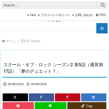

FAQ
プライバシーポリシー
お問い合わせ
RSS
miroir



ホーム
>

US Drama
メニュ

サイド

スクール・オブ・ロック シーズン2 第5話（通算第
前へ
17話）「夢のデュエット？」

次へ

2018/10/05

2018/12/09

検索
B!
Copy