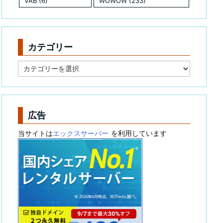
VAB
(6)
WOWOW
(233)
カテゴリー
カ
テ
ゴ
リ
ー
広告
当サイトは
エックスサーバー
を利用しています