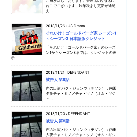
ご無沙汰しております。管理者のやまね こ
ねこでございます。昨年秋より更新が途絶
え ...
2018/11/26
:
US Drama
それいけ！ゴールドバーグ家 シーズン1
～シーズン3 日本語版クレジット
「それいけ！ゴールドバーグ家」のシーズ
ン1からシーズン3までは、クレジットの表
示 ...
2018/11/21
:
DEFENDANT
被告人 第9話
声の出演 パク・ジョンウ（チソン）：内田
夕夜チャ・ミノ／チャ・ソノ（オム・ギジ
ュ ...
2018/11/20
:
DEFENDANT
被告人 第8話
声の出演 パク・ジョンウ（チソン）：内田
夕夜チャ・ミノ／チャ・ソノ（オム・ギジ