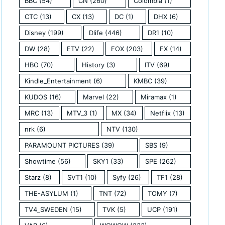
BBC
(54)
CN
(260)
Colombia
(1)
CTC
(13)
CX
(13)
DC
(1)
DHX
(6)
Disney
(199)
Dlife
(446)
DR1
(10)
DW
(28)
ETV
(22)
FOX
(203)
FX
(14)
HBO
(70)
History
(3)
ITV
(69)
Kindle_Entertainment
(6)
KMBC
(39)
KUDOS
(16)
Marvel
(22)
Miramax
(1)
MRC
(13)
MTV_3
(1)
MX
(34)
Netflix
(13)
nrk
(6)
NTV
(130)
PARAMOUNT PICTURES
(39)
SBS
(9)
Showtime
(56)
SKY1
(33)
SPE
(262)
Starz
(8)
SVT1
(10)
Syfy
(26)
TF1
(28)
THE-ASYLUM
(1)
TNT
(72)
TOMY
(7)
TV4_SWEDEN
(15)
TVK
(5)
UCP
(191)