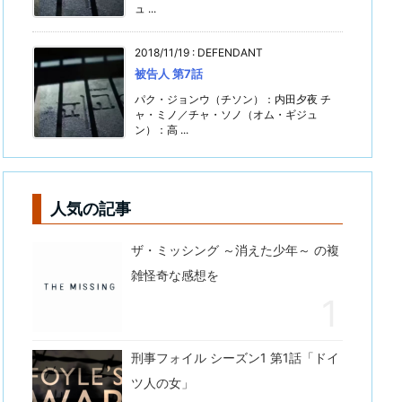
ュ ...
2018/11/19
:
DEFENDANT
被告人 第7話
パク・ジョンウ（チソン）：内田夕夜 チ
ャ・ミノ／チャ・ソノ（オム・ギジュ
ン）：高 ...
人気の記事
ザ・ミッシング ～消えた少年～ の複
雑怪奇な感想を
刑事フォイル シーズン1 第1話「ドイ
ツ人の女」