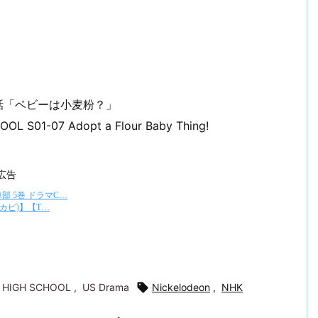
9話「ベビーは小麦粉？」
 S01-07 Adopt a Flour Baby Thing!
広告
E HIGH SCHOOL
,
US Drama

Nickelodeon
,
NHK