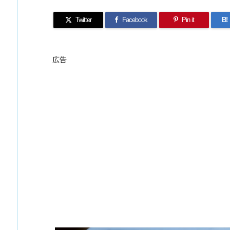
Twitter
Facebook
Pin it
B!
広告