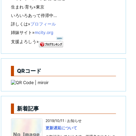
生まれ·育ち»東京
いろいろあって停滞中…
詳しくは»
プロフィール
姉妹サイト»
mcity.org
支援よろしう»
QRコード
新着記事
2019/10/11
:
お知らせ
更新遅延について