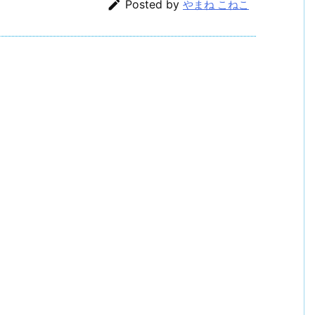

Posted by
やまね こねこ