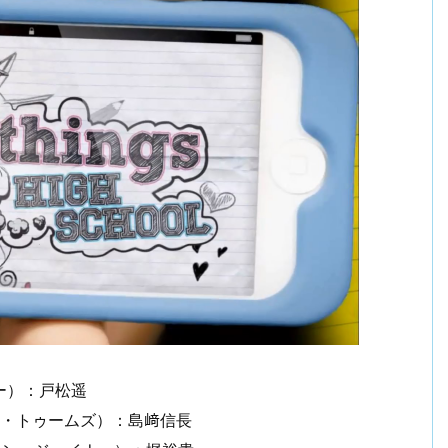
ー）：戸松遥
K・トゥームズ）：島﨑信長