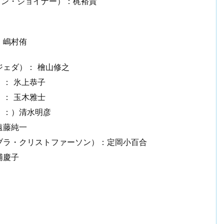
ェン・ジョイナー）：梶裕貴
：嶋村侑
ェダ）： 檜山修之
： 氷上恭子
： 玉木雅士
）：）清水明彦
遠藤純一
ブラ・クリストファーソン）：定岡小百合
浦慶子