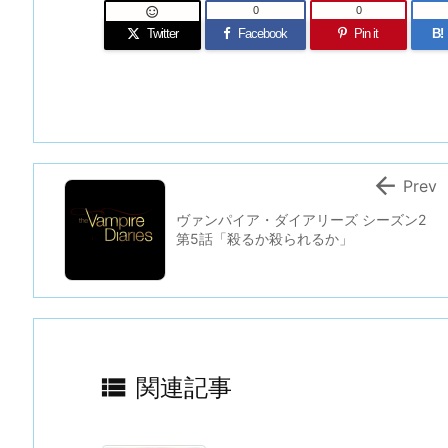
0
0

Twitter
Facebook
Pin it
B!

Prev
ヴァンパイア・ダイアリーズ シーズン2
第5話「殺るか殺られるか」

関連記事