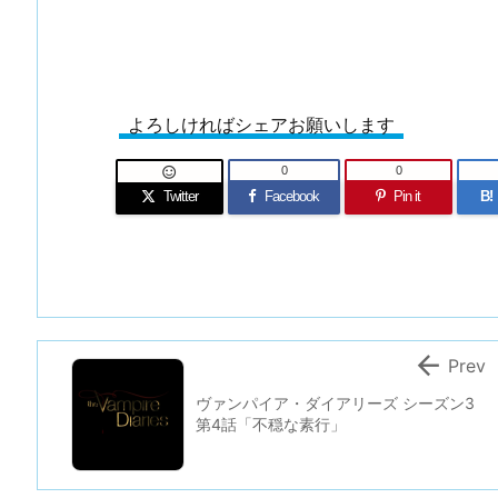
よろしければシェアお願いします
0
0

Twitter
Facebook
Pin it
B!

Prev
ヴァンパイア・ダイアリーズ シーズン3
第4話「不穏な素行」