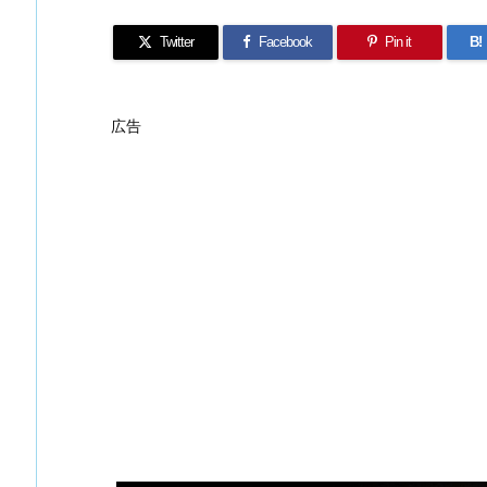
Twitter
Facebook
Pin it
B!
広告