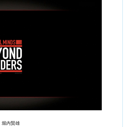
：堀内賢雄