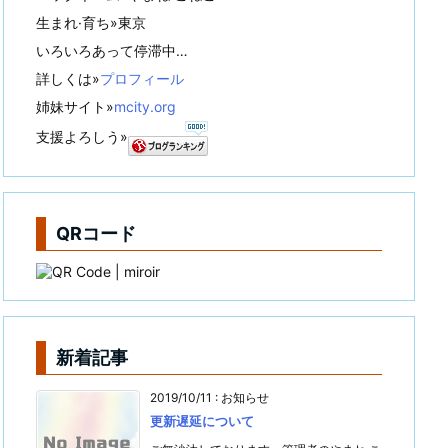
生まれ·育ち»東京
いろいろあって停滞中…
詳しくは»
プロフィール
姉妹サイト»
mcity.org
支援よろしう»
QRコード
新着記事
2019/10/11
:
お知らせ
更新遅延について