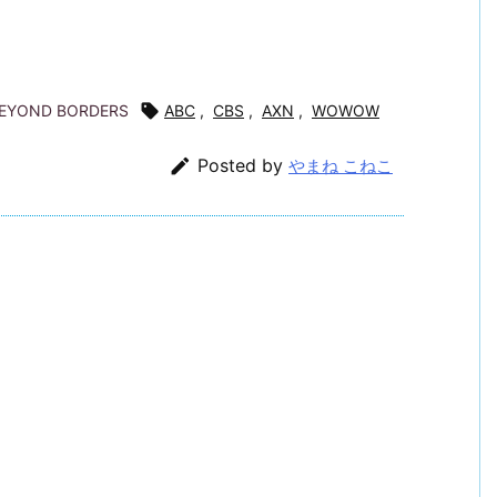
BEYOND BORDERS

ABC
,
CBS
,
AXN
,
WOWOW

Posted by
やまね こねこ