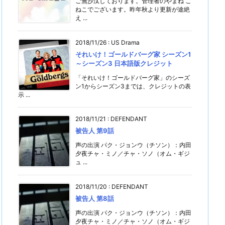
ご無沙汰しております。管理者のやまね こ
ねこでございます。昨年秋より更新が途絶
え ...
2018/11/26
:
US Drama
それいけ！ゴールドバーグ家 シーズン1
～シーズン3 日本語版クレジット
「それいけ！ゴールドバーグ家」のシーズ
ン1からシーズン3までは、クレジットの表
示 ...
2018/11/21
:
DEFENDANT
被告人 第9話
声の出演 パク・ジョンウ（チソン）：内田
夕夜チャ・ミノ／チャ・ソノ（オム・ギジ
ュ ...
2018/11/20
:
DEFENDANT
被告人 第8話
声の出演 パク・ジョンウ（チソン）：内田
夕夜チャ・ミノ／チャ・ソノ（オム・ギジ