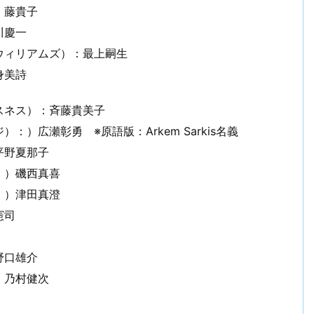
：藤貴子
川慶一
ウィリアムズ）：最上嗣生
身美詩
スネス）：斉藤貴美子
）広瀬彰勇 ※原語版：Arkem Sarkis名義
平野夏那子
：）磯西真喜
：）津田真澄
憲司
野口雄介
：乃村健次