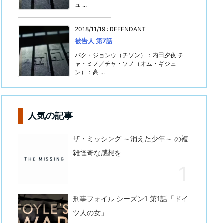
ュ ...
2018/11/19
:
DEFENDANT
被告人 第7話
パク・ジョンウ（チソン）：内田夕夜 チ
ャ・ミノ／チャ・ソノ（オム・ギジュ
ン）：高 ...
人気の記事
ザ・ミッシング ～消えた少年～ の複
雑怪奇な感想を
刑事フォイル シーズン1 第1話「ドイ
ツ人の女」