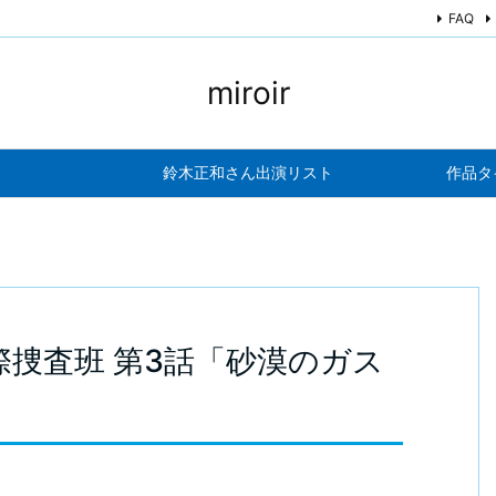
FAQ
miroir
鈴木正和さん出演リスト
作品タ
際捜査班 第3話「砂漠のガス