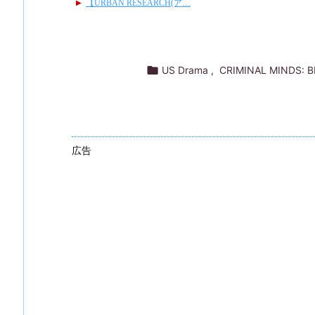

US Drama
,
CRIMINAL MINDS: 
広告