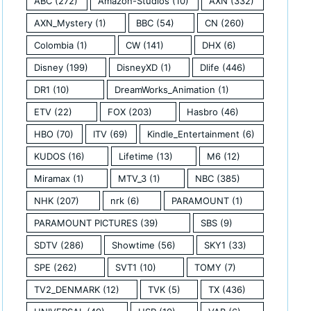
ABC
(272)
Amazon-Studios
(10)
AXN
(332)
AXN_Mystery
(1)
BBC
(54)
CN
(260)
Colombia
(1)
CW
(141)
DHX
(6)
Disney
(199)
DisneyXD
(1)
Dlife
(446)
DR1
(10)
DreamWorks_Animation
(1)
ETV
(22)
FOX
(203)
Hasbro
(46)
HBO
(70)
ITV
(69)
Kindle_Entertainment
(6)
KUDOS
(16)
Lifetime
(13)
M6
(12)
Miramax
(1)
MTV_3
(1)
NBC
(385)
NHK
(207)
nrk
(6)
PARAMOUNT
(1)
PARAMOUNT PICTURES
(39)
SBS
(9)
SDTV
(286)
Showtime
(56)
SKY1
(33)
SPE
(262)
SVT1
(10)
TOMY
(7)
TV2_DENMARK
(12)
TVK
(5)
TX
(436)