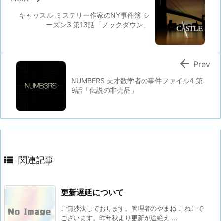
キャッスル ミステリー作家のNY事件簿 シ
ーズン3 第13話「ノックダウン」

Prev
NUMBERS 天才数学者の事件ファイル4 第
9話「伝説の非売品」

関連記事
更新遅延について
ご無沙汰しております。管理者のやまね こねこで
ございます。昨年秋より更新が途絶え ...