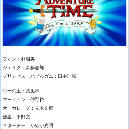
フィン：朴璐美
ジェイク：斎藤志郎
プリンセス・バブルガム：田中理恵
ウーの王：茶風林
マーティン：仲野裕
オーガローグ：立木文彦
彗星：平野文
スターチー：かぬか光明