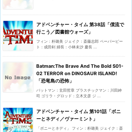
アドベンチャー・タイム 第38話「僕流で
行こう／図書館ウォーズ」
フィン：朴璐美 ジェイク：斎藤志郎 ペーパーピー
ト：成田剣 婦長：小林未沙 慶長 ...
Batman:The Brave And The Bold S01-
02 TERROR on DINOSAUR ISLAND!
「恐竜島の恐怖」
バットマン：玄田哲章 プラスチックマン：川田紳
司 ゴリラ・グロッド：立木文彦 ジ ...
アドベンチャー・タイム 第101話「ボニ
ーとネディ／ヴァーミント」
「ボニーとネディ」 フィン：朴璐美 ジェイク：斎