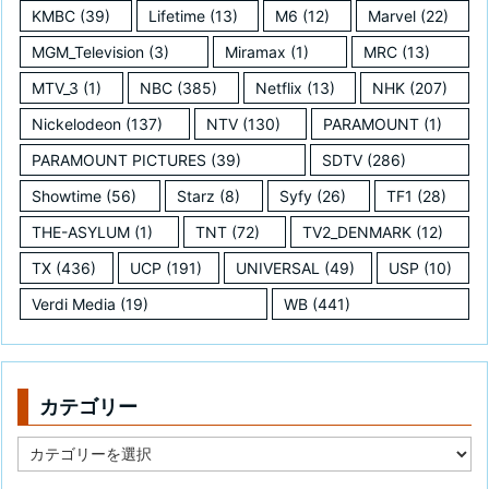
KMBC
(39)
Lifetime
(13)
M6
(12)
Marvel
(22)
MGM_Television
(3)
Miramax
(1)
MRC
(13)
MTV_3
(1)
NBC
(385)
Netflix
(13)
NHK
(207)
Nickelodeon
(137)
NTV
(130)
PARAMOUNT
(1)
PARAMOUNT PICTURES
(39)
SDTV
(286)
Showtime
(56)
Starz
(8)
Syfy
(26)
TF1
(28)
THE-ASYLUM
(1)
TNT
(72)
TV2_DENMARK
(12)
TX
(436)
UCP
(191)
UNIVERSAL
(49)
USP
(10)
Verdi Media
(19)
WB
(441)
カテゴリー
カ
テ
ゴ