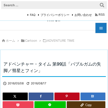

FAQ
プライバシーポリシー
お問い合わせ
RSS
miroir



ホーム
>

Cartoon
>

ADVENTURE TIME
メニュ

サイド

アドベンチャー・タイム 第99話「バブルガムの失
前へ
脚／彗星とフィン」

次へ

2016/05/08

2016/08/17

検索
B!
Copy