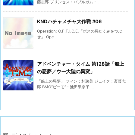
藤志郎 プリンセス・バブルガム： ...
KNDハチャメチャ大作戦 #06
Operation: O.F.F.I.C.E.「ボスの悪だくみをつぶ
せ」 Ope ...
アドベンチャー・タイム 第128話「船上
の悪夢／ウー大陸の異変」
「船上の悪夢」 フィン：朴璐美 ジェイク：斎藤志
郎 BMO“ビーモ”：池田果奈子 ...