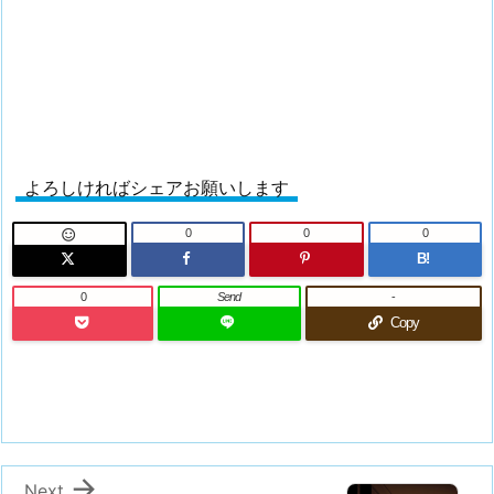
よろしければシェアお願いします
0
0
0

B!
0
Send
-
Copy

Next