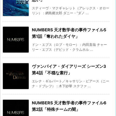
スティーヴ・マクギャレット（アレックス・オロー
リン）：網島郷太郎 ダニー・“ダノ ...
NUMBERS 天才数学者の事件ファイル5
第1話「奪われたダイヤ」
ドン・エプス（ロブ・モロー）：内田直哉 チャー
リー・エプス（デビッド・クラムホル ...
ヴァンパイア・ダイアリーズ シーズン3
第4話「不穏な素行」
エレナ・ギルバート／キャサリン・ピアース（ニー
ナ・ドブレフ）：木下紗華 ステファ ...
NUMBERS 天才数学者の事件ファイル6
第2話「特殊チームの闇」