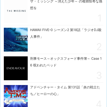
ザ・ミッシング ～消えた少年～ の複雑怪奇な感
想を
HAWAII FIVE-0 シーズン2 第18話「ラジオDJ殺
人事件」
刑事モース～オックスフォード事件簿～ Case 1
6 呪われたベッド
アドベンチャー・タイム 第131話「炎の戦士た
ち／ヒーローの心」