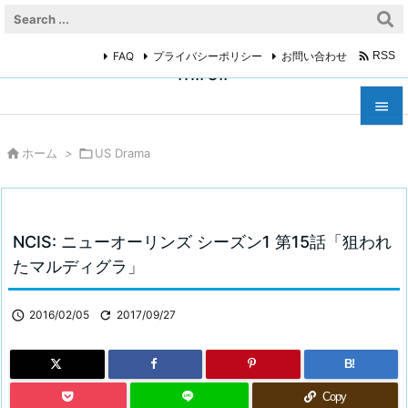

FAQ
プライバシーポリシー
お問い合わせ
RSS
miroir



ホーム
>

US Drama
メニュ

サイド

NCIS: ニューオーリンズ シーズン1 第15話「狙われ
前へ
たマルディグラ」

次へ

2016/02/05

2017/09/27

検索
B!
Copy