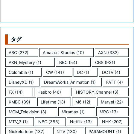
タグ
ABC
(272)
Amazon-Studios
(10)
AXN
(332)
AXN_Mystery
(1)
BBC
(54)
CBS
(931)
Colombia
(1)
CW
(141)
DC
(1)
DCTV
(4)
DisneyXD
(1)
DreamWorks_Animation
(1)
FATT
(4)
FX
(14)
Hasbro
(46)
HISTORY_Channel
(3)
KMBC
(39)
Lifetime
(13)
M6
(12)
Marvel
(22)
MGM_Television
(3)
Miramax
(1)
MRC
(13)
MTV_3
(1)
NBC
(385)
Netflix
(13)
NHK
(207)
Nickelodeon
(137)
NTV
(130)
PARAMOUNT
(1)