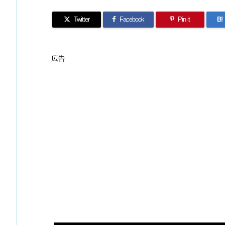
Twitter
Facebook
Pin it
B!
広告