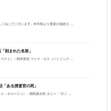
こねこでございます。昨年秋より更新が途絶え ...
5話「刻まれた名前」
クト）：桐本琢也 マイク・ロス（パトリック ...
 第8話「ある捜査官の死」
・オローリン）：網島郷太郎 ダニー・“ダノ ...