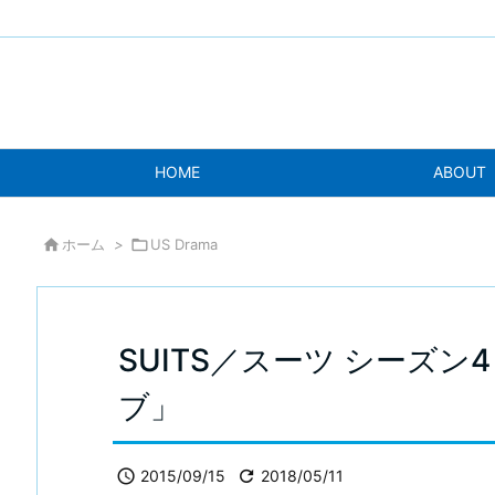
HOME
ABOUT

ホーム
>

US Drama
SUITS／スーツ シーズン
ブ」

2015/09/15

2018/05/11