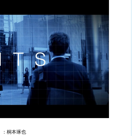
）：桐本琢也