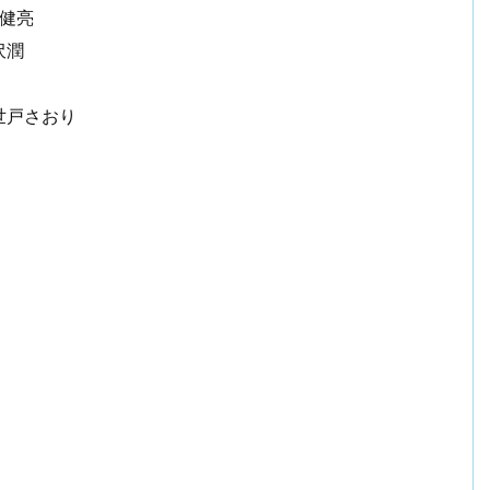
健亮
沢潤
世戸さおり