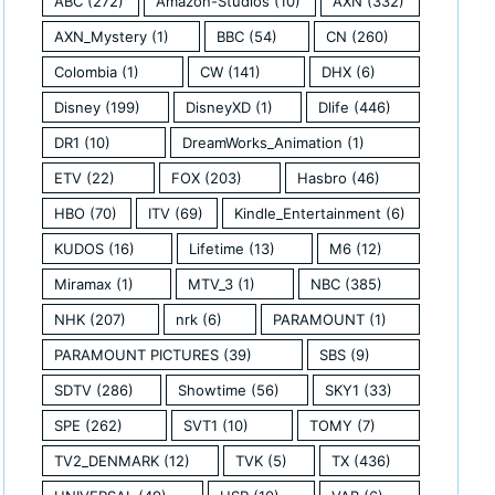
ABC
(272)
Amazon-Studios
(10)
AXN
(332)
AXN_Mystery
(1)
BBC
(54)
CN
(260)
Colombia
(1)
CW
(141)
DHX
(6)
Disney
(199)
DisneyXD
(1)
Dlife
(446)
DR1
(10)
DreamWorks_Animation
(1)
ETV
(22)
FOX
(203)
Hasbro
(46)
HBO
(70)
ITV
(69)
Kindle_Entertainment
(6)
KUDOS
(16)
Lifetime
(13)
M6
(12)
Miramax
(1)
MTV_3
(1)
NBC
(385)
NHK
(207)
nrk
(6)
PARAMOUNT
(1)
PARAMOUNT PICTURES
(39)
SBS
(9)
SDTV
(286)
Showtime
(56)
SKY1
(33)
SPE
(262)
SVT1
(10)
TOMY
(7)
TV2_DENMARK
(12)
TVK
(5)
TX
(436)