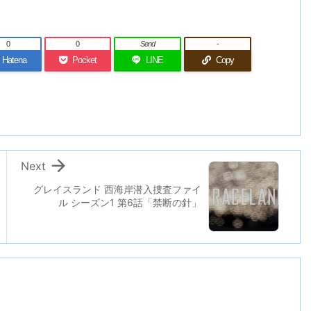
0
0
Send
-
Hatena
Pocket
LINE
Copy

Next
グレイスランド 西海岸潜入捜査ファイ
ル シーズン1 第6話「禁断の針」