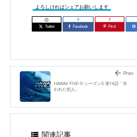
よろしければシェアお願いします
0
0

Twitter
Facebook
Pin it
B!

Prev
HAWAII FIVE-0 シーズン5 第14話「失
われた犯人」

関連記事