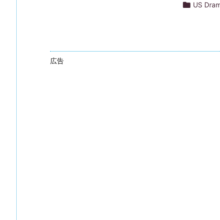

US Dra
広告