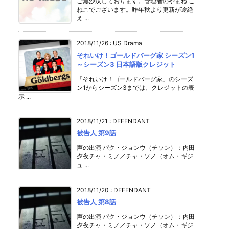
ご無沙汰しております。管理者のやまね こ
ねこでございます。昨年秋より更新が途絶
え ...
2018/11/26
:
US Drama
それいけ！ゴールドバーグ家 シーズン1
～シーズン3 日本語版クレジット
「それいけ！ゴールドバーグ家」のシーズ
ン1からシーズン3までは、クレジットの表
示 ...
2018/11/21
:
DEFENDANT
被告人 第9話
声の出演 パク・ジョンウ（チソン）：内田
夕夜チャ・ミノ／チャ・ソノ（オム・ギジ
ュ ...
2018/11/20
:
DEFENDANT
被告人 第8話
声の出演 パク・ジョンウ（チソン）：内田
夕夜チャ・ミノ／チャ・ソノ（オム・ギジ