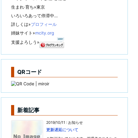
生まれ·育ち»東京
いろいろあって停滞中…
詳しくは»
プロフィール
姉妹サイト»
mcity.org
支援よろしう»
QRコード
新着記事
2019/10/11
:
お知らせ
更新遅延について