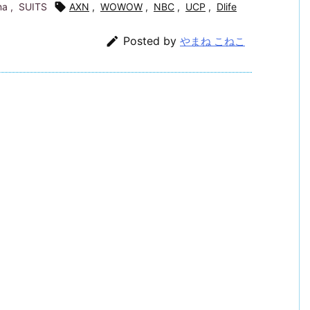
ma
,
SUITS

AXN
,
WOWOW
,
NBC
,
UCP
,
Dlife

Posted by
やまね こねこ