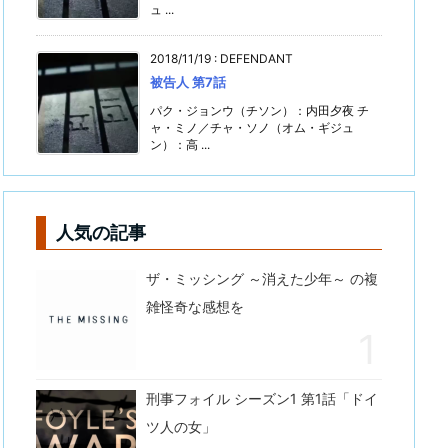
ュ ...
2018/11/19
:
DEFENDANT
被告人 第7話
パク・ジョンウ（チソン）：内田夕夜 チ
ャ・ミノ／チャ・ソノ（オム・ギジュ
ン）：高 ...
人気の記事
ザ・ミッシング ～消えた少年～ の複
雑怪奇な感想を
刑事フォイル シーズン1 第1話「ドイ
ツ人の女」