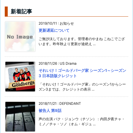
新着記事
2019/10/11
:
お知らせ
更新遅延について
ご無沙汰しております。管理者のやまね こねこでござ
います。昨年秋より更新が途絶え ...
2018/11/26
:
US Drama
それいけ！ゴールドバーグ家 シーズン1～シーズン
3 日本語版クレジット
「それいけ！ゴールドバーグ家」のシーズン1からシー
ズン3までは、クレジットの表示 ...
2018/11/21
:
DEFENDANT
被告人 第9話
声の出演 パク・ジョンウ（チソン）：内田夕夜チャ・
ミノ／チャ・ソノ（オム・ギジュ ...