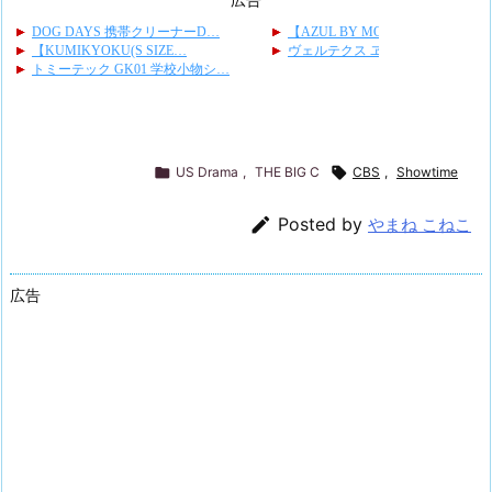

US Drama
,
THE BIG C

CBS
,
Showtime

Posted by
やまね こねこ
広告