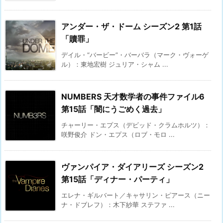
アンダー・ザ・ドーム シーズン2 第1話
「贖罪」
デイル・“バービー”・バーバラ（マーク・ヴォーゲ
ル）：東地宏樹 ジュリア・シャム ...
NUMBERS 天才数学者の事件ファイル6
第15話「闇にうごめく過去」
チャーリー・エプス（デビッド・クラムホルツ）：
咲野俊介 ドン・エプス（ロブ・モロ ...
ヴァンパイア・ダイアリーズ シーズン2
第15話「ディナー・パーティ」
エレナ・ギルバート／キャサリン・ピアース（ニー
ナ・ドブレフ）：木下紗華 ステファ ...