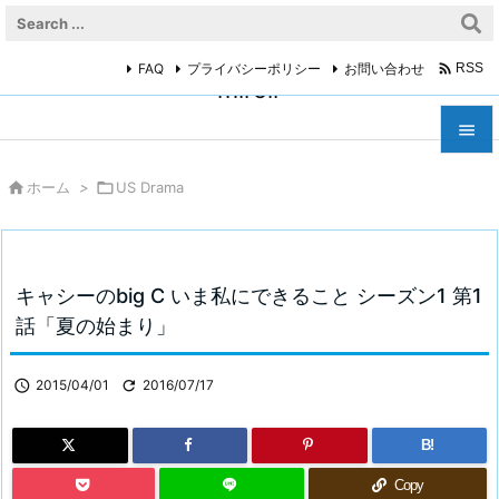

FAQ
プライバシーポリシー
お問い合わせ
RSS
miroir



ホーム
>

US Drama
メニュ

サイド

キャシーのbig C いま私にできること シーズン1 第1
前へ
話「夏の始まり」

次へ

2015/04/01

2016/07/17

検索
B!
Copy