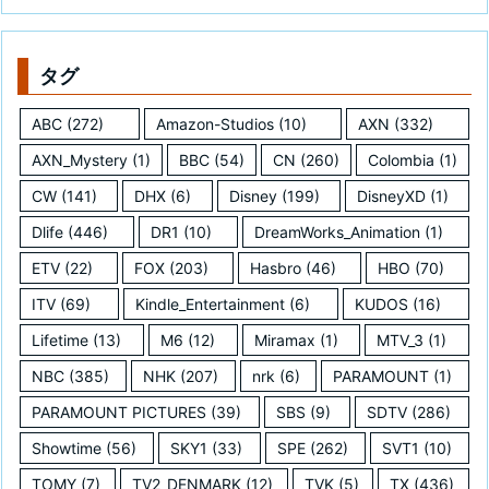
タグ
ABC
(272)
Amazon-Studios
(10)
AXN
(332)
AXN_Mystery
(1)
BBC
(54)
CN
(260)
Colombia
(1)
CW
(141)
DHX
(6)
Disney
(199)
DisneyXD
(1)
Dlife
(446)
DR1
(10)
DreamWorks_Animation
(1)
ETV
(22)
FOX
(203)
Hasbro
(46)
HBO
(70)
ITV
(69)
Kindle_Entertainment
(6)
KUDOS
(16)
Lifetime
(13)
M6
(12)
Miramax
(1)
MTV_3
(1)
NBC
(385)
NHK
(207)
nrk
(6)
PARAMOUNT
(1)
PARAMOUNT PICTURES
(39)
SBS
(9)
SDTV
(286)
Showtime
(56)
SKY1
(33)
SPE
(262)
SVT1
(10)
TOMY
(7)
TV2_DENMARK
(12)
TVK
(5)
TX
(436)