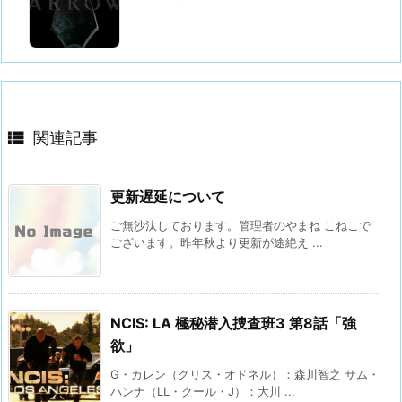

関連記事
更新遅延について
ご無沙汰しております。管理者のやまね こねこで
ございます。昨年秋より更新が途絶え ...
NCIS: LA 極秘潜入捜査班3 第8話「強
欲」
G・カレン（クリス・オドネル）：森川智之 サム・
ハンナ（LL・クール・J）：大川 ...