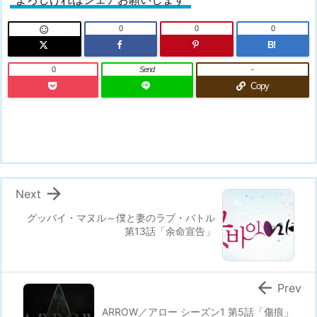
0
0
0

B!
0
Send
-
Copy

Next
グッバイ・マヌル～僕と妻のラブ・バトル
第13話「余命宣告」

Prev
ARROW／アロー シーズン1 第5話「傷痕」