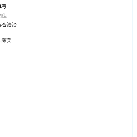
真弓
由佳
落合浩治
山茉美