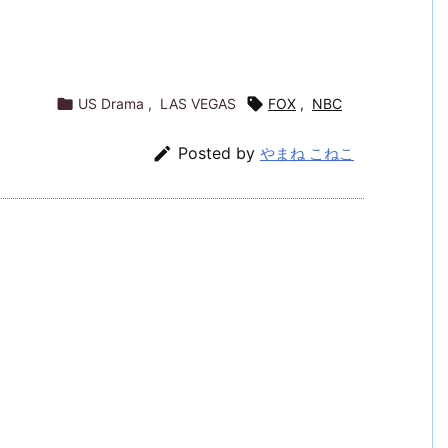

US Drama
,
LAS VEGAS

FOX
,
NBC

Posted by
やまね こねこ