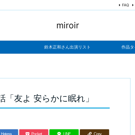
FAQ
miroir
鈴木正和さん出演リスト
作品タ
2話「友よ 安らかに眠れ」
Hatena
Pocket
LINE
Copy