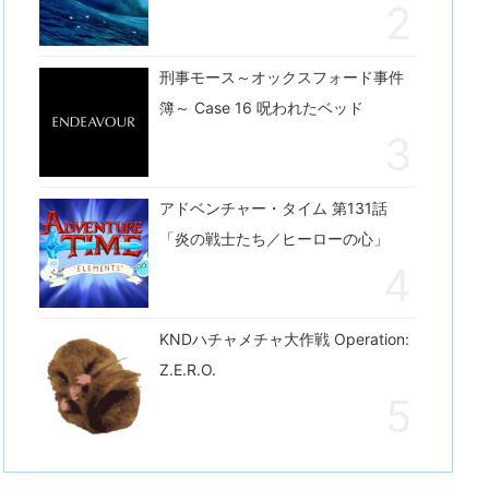
刑事モース～オックスフォード事件
簿～ Case 16 呪われたベッド
アドベンチャー・タイム 第131話
「炎の戦士たち／ヒーローの心」
KNDハチャメチャ大作戦 Operation:
Z.E.R.O.