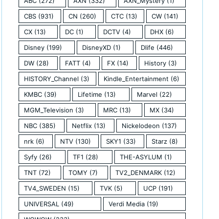
ABC
(272)
AXN
(332)
AXN_Mystery
(1)
CBS
(931)
CN
(260)
CTC
(13)
CW
(141)
CX
(13)
DC
(1)
DCTV
(4)
DHX
(6)
Disney
(199)
DisneyXD
(1)
Dlife
(446)
DW
(28)
FATT
(4)
FX
(14)
History
(3)
HISTORY_Channel
(3)
Kindle_Entertainment
(6)
KMBC
(39)
Lifetime
(13)
Marvel
(22)
MGM_Television
(3)
MRC
(13)
MX
(34)
NBC
(385)
Netflix
(13)
Nickelodeon
(137)
nrk
(6)
NTV
(130)
SKY1
(33)
Starz
(8)
Syfy
(26)
TF1
(28)
THE-ASYLUM
(1)
TNT
(72)
TOMY
(7)
TV2_DENMARK
(12)
TV4_SWEDEN
(15)
TVK
(5)
UCP
(191)
UNIVERSAL
(49)
Verdi Media
(19)