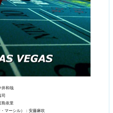
中井和哉
真司
宮島依里
サ・マーシル）：安藤麻吹