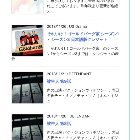
ご無沙汰しております。管理者のやまね こ
ねこでございます。昨年秋より更新が途絶
え ...
2018/11/26
:
US Drama
それいけ！ゴールドバーグ家 シーズン1
～シーズン3 日本語版クレジット
「それいけ！ゴールドバーグ家」のシーズ
ン1からシーズン3までは、クレジットの表
示 ...
2018/11/21
:
DEFENDANT
被告人 第9話
声の出演 パク・ジョンウ（チソン）：内田
夕夜チャ・ミノ／チャ・ソノ（オム・ギジ
ュ ...
2018/11/20
:
DEFENDANT
被告人 第8話
声の出演 パク・ジョンウ（チソン）：内田
夕夜チャ・ミノ／チャ・ソノ（オム・ギジ