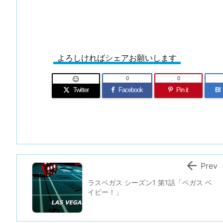
よろしければシェアお願いします
0
0

Twitter
Facebook
Pin it
B!

Prev
ラスベガス シーズン1 第1話「ベガス ベ
イビー！」