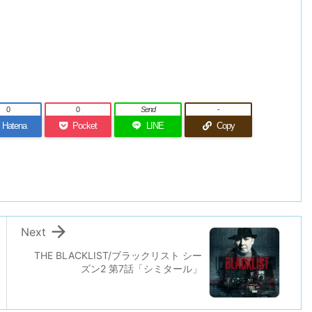
0
0
Send
-
Hatena
Pocket
LINE
Copy

Next
THE BLACKLIST/ブラックリスト シー
ズン2 第7話「シミタール」