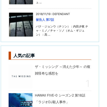
ュ ...
2018/11/19
:
DEFENDANT
被告人 第7話
パク・ジョンウ（チソン）：内田夕夜 チ
ャ・ミノ／チャ・ソノ（オム・ギジュ
ン）：高 ...
人気の記事
ザ・ミッシング ～消えた少年～ の複
雑怪奇な感想を
HAWAII FIVE-0 シーズン2 第18話
「ラジオDJ殺人事件」