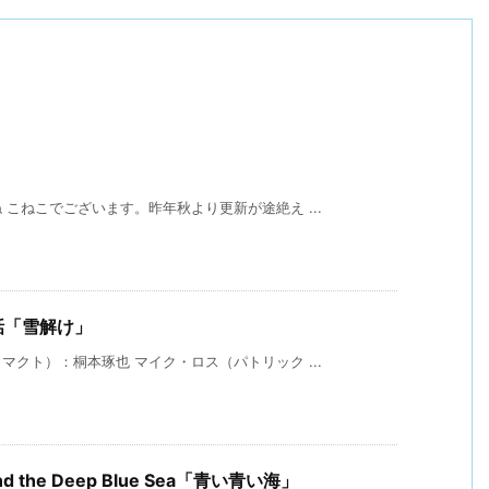
こねこでございます。昨年秋より更新が途絶え ...
2話「雪解け」
クト）：桐本琢也 マイク・ロス（パトリック ...
 and the Deep Blue Sea「青い青い海」