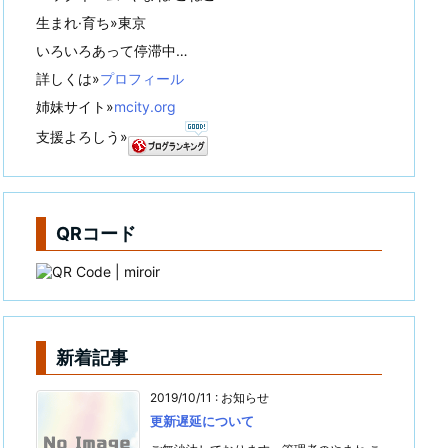
生まれ·育ち»東京
いろいろあって停滞中…
詳しくは»
プロフィール
姉妹サイト»
mcity.org
支援よろしう»
QRコード
新着記事
2019/10/11
:
お知らせ
更新遅延について