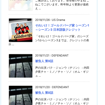
ご無沙汰しております。管理者のやまね こ
ねこでございます。昨年秋より更新が途絶
え ...
2018/11/26
:
US Drama
それいけ！ゴールドバーグ家 シーズン1
～シーズン3 日本語版クレジット
「それいけ！ゴールドバーグ家」のシーズ
ン1からシーズン3までは、クレジットの表
示 ...
2018/11/21
:
DEFENDANT
被告人 第9話
声の出演 パク・ジョンウ（チソン）：内田
夕夜チャ・ミノ／チャ・ソノ（オム・ギジ
ュ ...
2018/11/20
:
DEFENDANT
被告人 第8話
声の出演 パク・ジョンウ（チソン）：内田
夕夜チャ・ミノ／チャ・ソノ（オム・ギジ