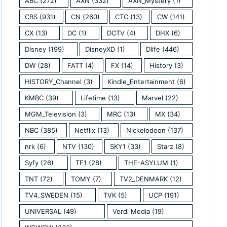
ABC
(272)
AXN
(332)
AXN_Mystery
(1)
CBS
(931)
CN
(260)
CTC
(13)
CW
(141)
CX
(13)
DC
(1)
DCTV
(4)
DHX
(6)
Disney
(199)
DisneyXD
(1)
Dlife
(446)
DW
(28)
FATT
(4)
FX
(14)
History
(3)
HISTORY_Channel
(3)
Kindle_Entertainment
(6)
KMBC
(39)
Lifetime
(13)
Marvel
(22)
MGM_Television
(3)
MRC
(13)
MX
(34)
NBC
(385)
Netflix
(13)
Nickelodeon
(137)
nrk
(6)
NTV
(130)
SKY1
(33)
Starz
(8)
Syfy
(26)
TF1
(28)
THE-ASYLUM
(1)
TNT
(72)
TOMY
(7)
TV2_DENMARK
(12)
TV4_SWEDEN
(15)
TVK
(5)
UCP
(191)
UNIVERSAL
(49)
Verdi Media
(19)