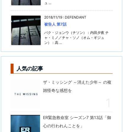
ュ ...
2018/11/19
:
DEFENDANT
被告人 第7話
パク・ジョンウ（チソン）：内田夕夜 チ
ャ・ミノ／チャ・ソノ（オム・ギジュ
ン）：高 ...
人気の記事
ザ・ミッシング ～消えた少年～ の複
雑怪奇な感想を
ER緊急救命室 シーズン7 第13話「御
心の行われんことを」