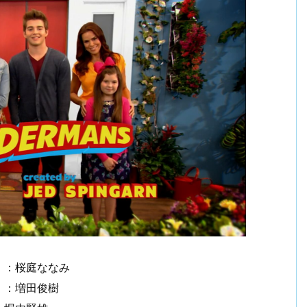
）：桜庭ななみ
）：増田俊樹