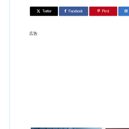
Twitter
Facebook
Pin it
B!
広告