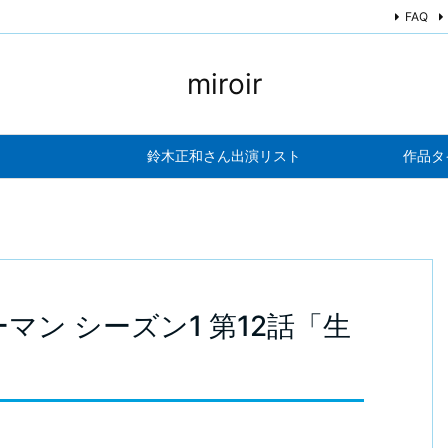
FAQ
miroir
鈴木正和さん出演リスト
作品タ
マン シーズン1 第12話「生