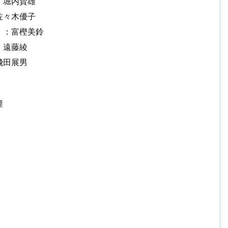
：堀内賢雄
佐々木優子
）：富樫美鈴
：遠藤綾
飛田展男
瞳