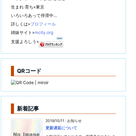
生まれ·育ち»東京
いろいろあって停滞中…
詳しくは»
プロフィール
姉妹サイト»
mcity.org
支援よろしう»
QRコード
新着記事
2019/10/11
:
お知らせ
更新遅延について