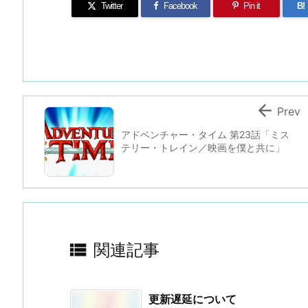
Twitter
Facebook
Pin it
B!

Prev
アドベンチャー・タイム 第23話「ミス
テリー・トレイン／映画を僕と共に」

関連記事
更新遅延について