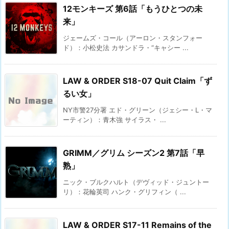
12モンキーズ 第6話「もうひとつの未
来」
ジェームズ・コール（アーロン・スタンフォー
ド）：小松史法 カサンドラ・“キャシー ...
LAW & ORDER S18-07 Quit Claim「ず
るい女」
NY市警27分署 エド・グリーン（ジェシー・L・マ
ーティン）：青木強 サイラス・ ...
GRIMM／グリム シーズン2 第7話「早
熟」
ニック・ブルクハルト（デヴィッド・ジュントー
リ）：花輪英司 ハンク・グリフィン（ ...
LAW & ORDER S17-11 Remains of the