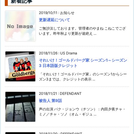
新着記事
2019/10/11
:
お知らせ
更新遅延について
ご無沙汰しております。管理者のやまね こねこでござ
います。昨年秋より更新が途絶え ...
2018/11/26
:
US Drama
それいけ！ゴールドバーグ家 シーズン1～シーズン
3 日本語版クレジット
「それいけ！ゴールドバーグ家」のシーズン1からシー
ズン3までは、クレジットの表示 ...
2018/11/21
:
DEFENDANT
被告人 第9話
声の出演 パク・ジョンウ（チソン）：内田夕夜チャ・
ミノ／チャ・ソノ（オム・ギジュ ...
2018/11/20
:
DEFENDANT