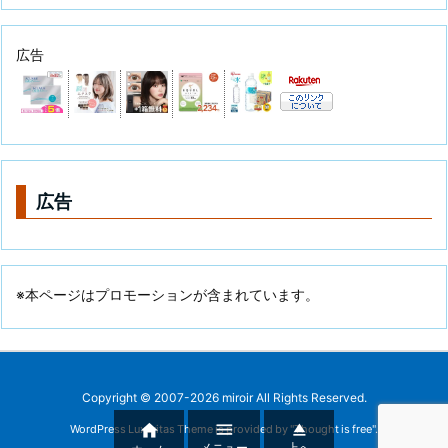
広告
広告
※本ページはプロモーションが含まれています。
Copyright ©
2007
-2026
miroir
All Rights Reserved.



WordPress Luxeritas Theme is provided by "
Thought is free
".
メニュー
上へ