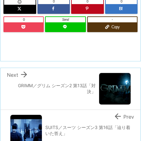
0
0
0

B!
0
Send
-
Copy

Next
GRIMM／グリム シーズン2 第13話「対
決」

Prev
SUITS／スーツ シーズン3 第16話「辿り着
いた答え」