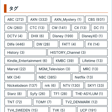
タグ
ABC
(272)
AXN
(332)
AXN_Mystery
(1)
CBS
(931)
CN
(260)
CTC
(13)
CW
(141)
CX
(13)
DC
(1)
DCTV
(4)
DHX
(6)
Disney
(199)
DisneyXD
(1)
Dlife
(446)
DW
(28)
FATT
(4)
FX
(14)
History
(3)
HISTORY_Channel
(3)
Kindle_Entertainment
(6)
KMBC
(39)
Lifetime
(13)
Marvel
(22)
MGM_Television
(3)
MRC
(13)
MX
(34)
NBC
(385)
Netflix
(13)
Nickelodeon
(137)
nrk
(6)
NTV
(130)
SKY1
(33)
Starz
(8)
Syfy
(26)
TF1
(28)
THE-ASYLUM
(1)
TNT
(72)
TOMY
(7)
TV2_DENMARK
(12)
TV4_SWEDEN
(15)
TVK
(5)
UCP
(191)