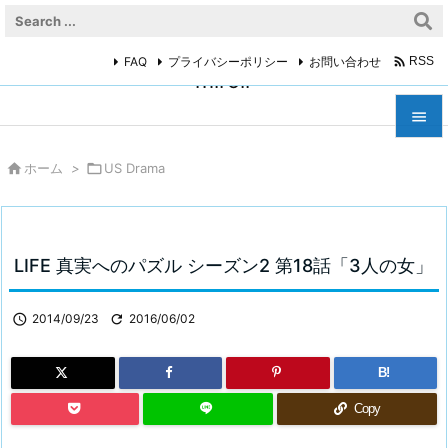

FAQ
プライバシーポリシー
お問い合わせ
RSS
miroir



ホーム
>

US Drama
メニュ

サイド

LIFE 真実へのパズル シーズン2 第18話「3人の女」
前へ


2014/09/23

2016/06/02
次へ

B!
検索
Copy