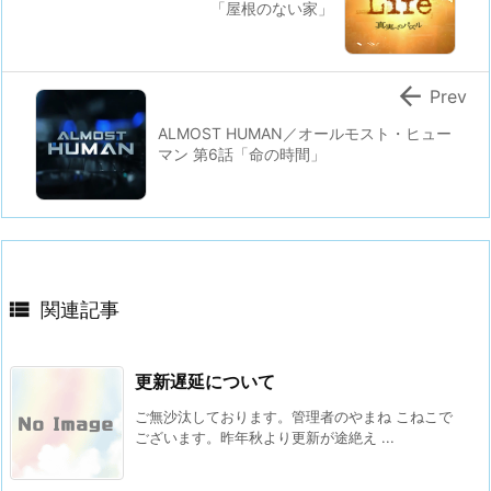
「屋根のない家」

Prev
ALMOST HUMAN／オールモスト・ヒュー
マン 第6話「命の時間」

関連記事
更新遅延について
ご無沙汰しております。管理者のやまね こねこで
ございます。昨年秋より更新が途絶え ...