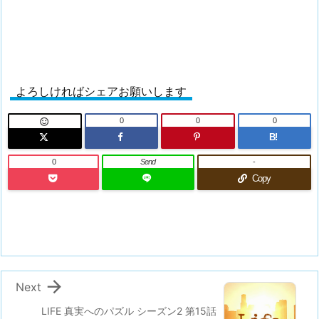
よろしければシェアお願いします
0
0
0

B!
0
Send
-
Copy

Next
LIFE 真実へのパズル シーズン2 第15話