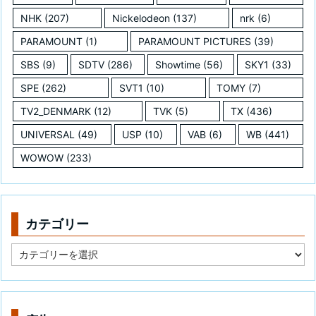
NHK
(207)
Nickelodeon
(137)
nrk
(6)
PARAMOUNT
(1)
PARAMOUNT PICTURES
(39)
SBS
(9)
SDTV
(286)
Showtime
(56)
SKY1
(33)
SPE
(262)
SVT1
(10)
TOMY
(7)
TV2_DENMARK
(12)
TVK
(5)
TX
(436)
UNIVERSAL
(49)
USP
(10)
VAB
(6)
WB
(441)
WOWOW
(233)
カテゴリー
カ
テ
ゴ
リ
ー