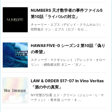
NUMBERS 天才数学者の事件ファイル5
第10話「ライバルの対立」
チャーリー・エプス（デビッド・クラムホルツ）：
咲野俊介 ドン・エプス（ロブ・モロ ...
HAWAII FIVE-0 シーズン2 第10話「偽り
の希望」
スティーヴ・マクギャレット（アレックス・オロー
リン）：網島郷太郎 ダニー・“ダノ ...
LAW & ORDER S17-07 In Vino Veritas
「酒の中の真実」
NY市警27分署 エド・グリーン（ジェシー・L・マ
ーティン）：青木強 ニーナ・キ ...