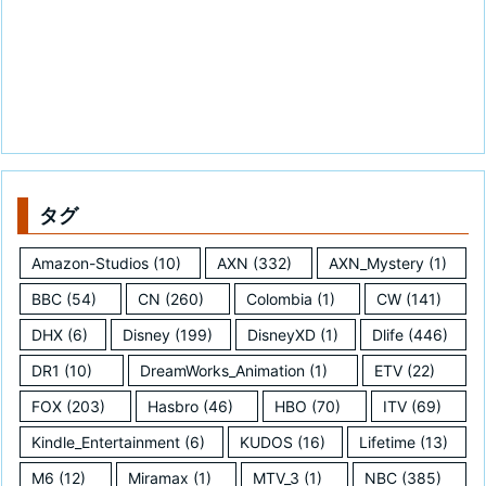
タグ
Amazon-Studios
(10)
AXN
(332)
AXN_Mystery
(1)
BBC
(54)
CN
(260)
Colombia
(1)
CW
(141)
DHX
(6)
Disney
(199)
DisneyXD
(1)
Dlife
(446)
DR1
(10)
DreamWorks_Animation
(1)
ETV
(22)
FOX
(203)
Hasbro
(46)
HBO
(70)
ITV
(69)
Kindle_Entertainment
(6)
KUDOS
(16)
Lifetime
(13)
M6
(12)
Miramax
(1)
MTV_3
(1)
NBC
(385)