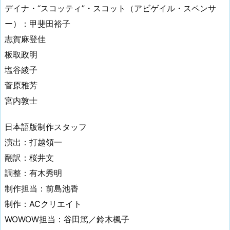
デイナ・“スコッティ”・スコット（アビゲイル・スペンサ
ー）：甲斐田裕子
志賀麻登佳
板取政明
塩谷綾子
菅原雅芳
宮内敦士
日本語版制作スタッフ
演出：打越領一
翻訳：桜井文
調整：有木秀明
制作担当：前島池香
制作：ACクリエイト
WOWOW担当：谷田篤／鈴木楓子