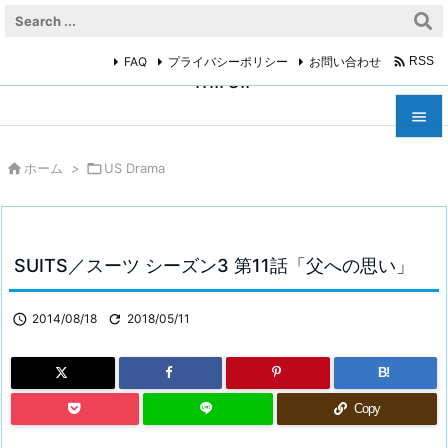

FAQ
プライバシーポリシー
お問い合わせ
RSS
miroir



ホーム
>

US Drama
メニュ

サイド

SUITS／スーツ シーズン3 第11話「父への思い」
前へ


2014/08/18

2018/05/11
次へ

B!
検索
Copy