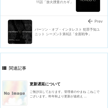
11話「放火捜査のカギ」

Prev
パーソン・オブ・インタレスト 犯罪予知ユ
ニット シーズン3 第8話「全面戦争」

関連記事
更新遅延について
ご無沙汰しております。管理者のやまね こねこで
ございます。昨年秋より更新が途絶え ...