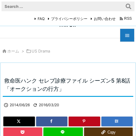

FAQ
プライバシーポリシー
お問い合わせ
RSS
miroir



ホーム
>

US Drama
メニュ

サイド

救命医ハンク セレブ診療ファイル シーズン5 第8話
前へ
「オークションの行方」

次へ

2014/06/26

2016/03/20

検索
B!
Copy