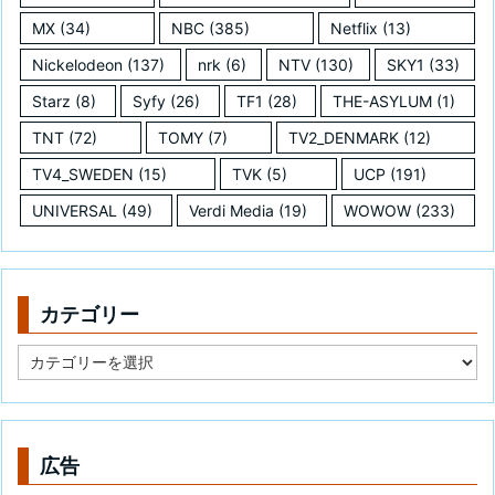
MX
(34)
NBC
(385)
Netflix
(13)
Nickelodeon
(137)
nrk
(6)
NTV
(130)
SKY1
(33)
Starz
(8)
Syfy
(26)
TF1
(28)
THE-ASYLUM
(1)
TNT
(72)
TOMY
(7)
TV2_DENMARK
(12)
TV4_SWEDEN
(15)
TVK
(5)
UCP
(191)
UNIVERSAL
(49)
Verdi Media
(19)
WOWOW
(233)
カテゴリー
カ
テ
ゴ
リ
ー
広告