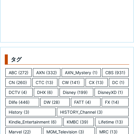
タグ
ABC
(272)
AXN
(332)
AXN_Mystery
(1)
CBS
(931)
CN
(260)
CTC
(13)
CW
(141)
CX
(13)
DC
(1)
DCTV
(4)
DHX
(6)
Disney
(199)
DisneyXD
(1)
Dlife
(446)
DW
(28)
FATT
(4)
FX
(14)
History
(3)
HISTORY_Channel
(3)
Kindle_Entertainment
(6)
KMBC
(39)
Lifetime
(13)
Marvel
(22)
MGM_Television
(3)
MRC
(13)