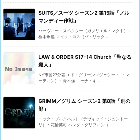
SUITS／スーツ シーズン2 第15話「ノル
マンディー作戦」
ハーヴィー・スペクター（ガブリエル・マクト）：
桐本琢也 マイク・ロス（パトリック ...
LAW & ORDER S17-14 Church「聖なる
殺人」
NY市警27分署 エド・グリーン（ジェシー・L・マ
ーティン）：青木強 ニーナ・キ ...
GRIMM／グリム シーズン2 第8話「別の
顔」
ニック・ブルクハルト（デヴィッド・ジュントー
リ）：花輪英司 ハンク・グリフィン（ ...