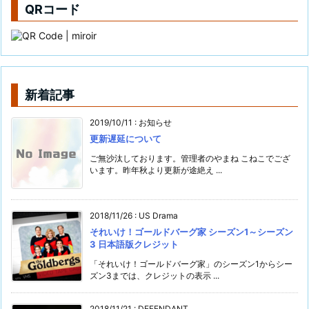
QRコード
新着記事
2019/10/11
:
お知らせ
更新遅延について
ご無沙汰しております。管理者のやまね こねこでござ
います。昨年秋より更新が途絶え ...
2018/11/26
:
US Drama
それいけ！ゴールドバーグ家 シーズン1～シーズン
3 日本語版クレジット
「それいけ！ゴールドバーグ家」のシーズン1からシー
ズン3までは、クレジットの表示 ...
2018/11/21
:
DEFENDANT