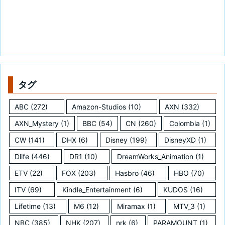
タグ
ABC
(272)
Amazon-Studios
(10)
AXN
(332)
AXN_Mystery
(1)
BBC
(54)
CN
(260)
Colombia
(1)
CW
(141)
DHX
(6)
Disney
(199)
DisneyXD
(1)
Dlife
(446)
DR1
(10)
DreamWorks_Animation
(1)
ETV
(22)
FOX
(203)
Hasbro
(46)
HBO
(70)
ITV
(69)
Kindle_Entertainment
(6)
KUDOS
(16)
Lifetime
(13)
M6
(12)
Miramax
(1)
MTV_3
(1)
NBC
(385)
NHK
(207)
nrk
(6)
PARAMOUNT
(1)