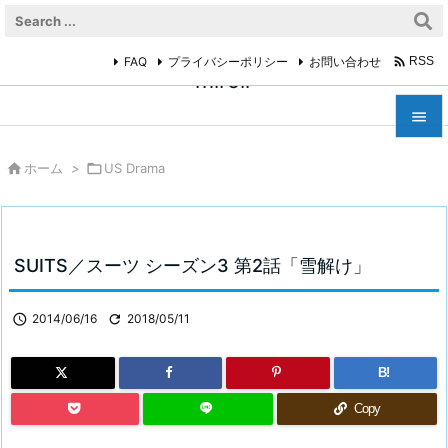

FAQ
プライバシーポリシー
お問い合わせ
RSS
miroir



ホーム
>

US Drama
メニュ

サイド

SUITS／スーツ シーズン3 第2話「雪解け」
前へ


2014/06/16

2018/05/11
次へ

B!
検索
Copy