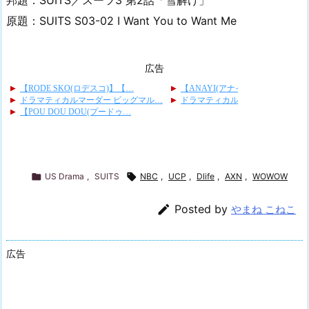
邦題：SUITS／スーツ3 第2話「雪解け」
原題：SUITS S03-02 I Want You to Want Me
広告

US Drama
,
SUITS

NBC
,
UCP
,
Dlife
,
AXN
,
WOWOW

Posted by
やまね こねこ
広告