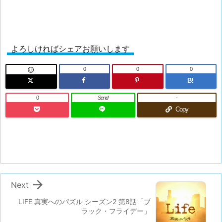
よろしければシェアお願いします
0
0
0

B!
0
Send
-
Copy

Next
LIFE 真実へのパズル シーズン2 第8話「ブ
ラック・フライデー」