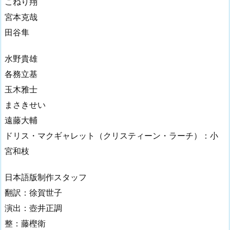
こねり翔
宮本克哉
田谷隼
水野貴雄
各務立基
玉木雅士
まさきせい
遠藤大輔
ドリス・マクギャレット（クリスティーン・ラーチ）：小
宮和枝
日本語版制作スタッフ
翻訳：徐賀世子
演出：壺井正調
整：藤樫衛