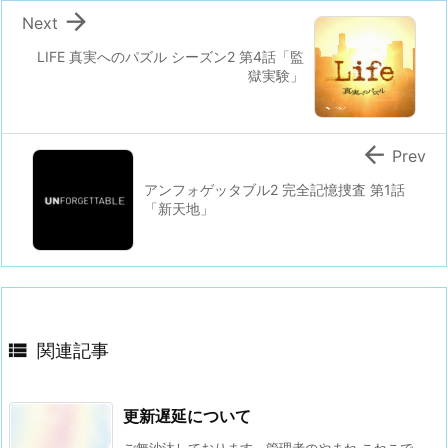

Next
LIFE 真実へのパズル シーズン2 第4話「監
獄実験」

Prev
アンフォゲッタブル2 完全記憶捜査 第1話
「新天地」

関連記事
更新遅延について
ご無沙汰しております。管理者のやまね こねこで