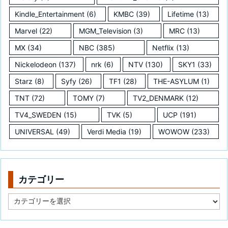
Kindle_Entertainment
(6)
KMBC
(39)
Lifetime
(13)
Marvel
(22)
MGM_Television
(3)
MRC
(13)
MX
(34)
NBC
(385)
Netflix
(13)
Nickelodeon
(137)
nrk
(6)
NTV
(130)
SKY1
(33)
Starz
(8)
Syfy
(26)
TF1
(28)
THE-ASYLUM
(1)
TNT
(72)
TOMY
(7)
TV2_DENMARK
(12)
TV4_SWEDEN
(15)
TVK
(5)
UCP
(191)
UNIVERSAL
(49)
Verdi Media
(19)
WOWOW
(233)
カテゴリー
カ
テ
ゴ
リ