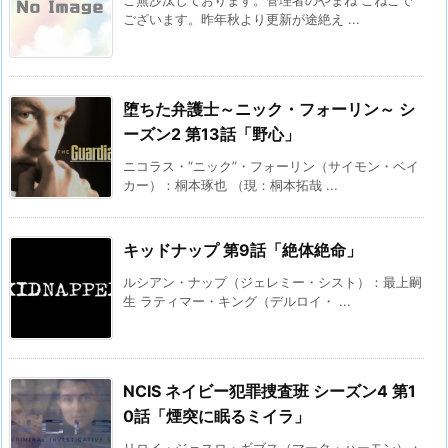
ございます。昨年秋より更新が途絶え ...
堕ちた弁護士～ニック・フォーリン～ シ
ーズン2 第13話「野心」
ニコラス・“ニック”・フォーリン（サイモン・ベイ
カー）：桐本琢也 （現：桐本拓哉 ...
キッドナップ 第9話「絶体絶命」
ルシアン・ナップ（ジェレミー・シスト）：最上嗣
生 ラティマー・キング（デルロイ・ ...
NCIS ネイビー犯罪捜査班 シーズン4 第1
0話「煙突に眠るミイラ」
リロイ・ジェスロ・ギブス（マーク・ハーモン）：