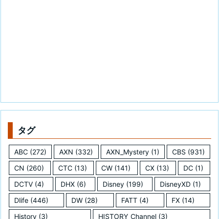
タグ
ABC
(272)
AXN
(332)
AXN_Mystery
(1)
CBS
(931)
CN
(260)
CTC
(13)
CW
(141)
CX
(13)
DC
(1)
DCTV
(4)
DHX
(6)
Disney
(199)
DisneyXD
(1)
Dlife
(446)
DW
(28)
FATT
(4)
FX
(14)
History
(3)
HISTORY_Channel
(3)