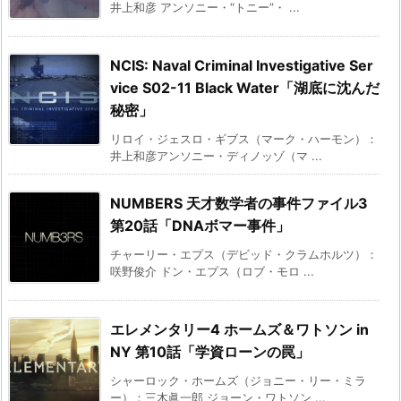
井上和彦 アンソニー・“トニー”・ ...
NCIS: Naval Criminal Investigative Ser
vice S02-11 Black Water「湖底に沈んだ
秘密」
リロイ・ジェスロ・ギブス（マーク・ハーモン）：
井上和彦アンソニー・ディノッゾ（マ ...
NUMBERS 天才数学者の事件ファイル3
第20話「DNAボマー事件」
チャーリー・エプス（デビッド・クラムホルツ）：
咲野俊介 ドン・エプス（ロブ・モロ ...
エレメンタリー4 ホームズ＆ワトソン in
NY 第10話「学資ローンの罠」
シャーロック・ホームズ（ジョニー・リー・ミラ
ー）：三木眞一郎 ジョーン・ワトソン ...