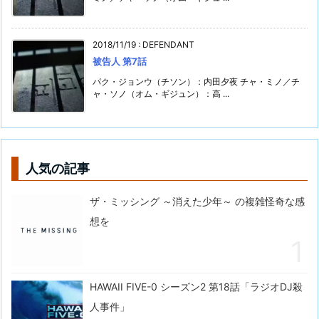
2018/11/19
:
DEFENDANT
被告人 第7話
パク・ジョンウ（チソン）：内田夕夜 チャ・ミノ／チ
ャ・ソノ（オム・ギジュン）：高 ...
人気の記事
ザ・ミッシング ～消えた少年～ の複雑怪奇な感
想を
HAWAII FIVE-0 シーズン2 第18話「ラジオDJ殺
人事件」