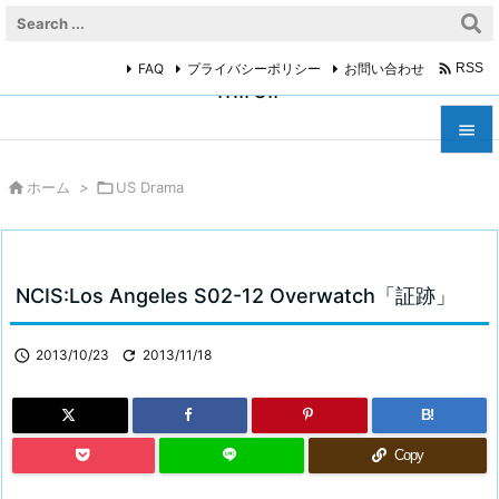

FAQ
プライバシーポリシー
お問い合わせ
RSS
miroir



ホーム
>

US Drama
メニュ

サイド

NCIS:Los Angeles S02-12 Overwatch「証跡」
前へ


2013/10/23

2013/11/18
次へ

B!
検索
Copy