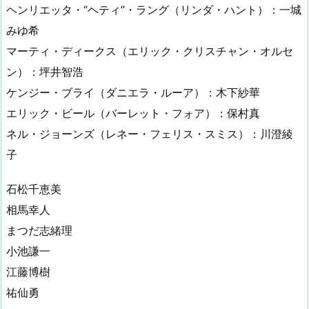
ヘンリエッタ・“ヘティ”・ラング（リンダ・ハント）：一城
みゆ希
マーティ・ディークス（エリック・クリスチャン・オルセ
ン）：坪井智浩
ケンジー・ブライ（ダニエラ・ルーア）：木下紗華
エリック・ビール（バーレット・フォア）：保村真
ネル・ジョーンズ（レネー・フェリス・スミス）：川澄綾
子
石松千恵美
相馬幸人
まつだ志緒理
小池謙一
江藤博樹
祐仙勇