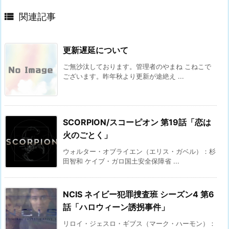

関連記事
更新遅延について
ご無沙汰しております。管理者のやまね こねこで
ございます。昨年秋より更新が途絶え ...
SCORPION/スコーピオン 第19話「恋は
火のごとく」
ウォルター・オブライエン（エリス・ガベル）：杉
田智和 ケイブ・ガロ国土安全保障省 ...
NCIS ネイビー犯罪捜査班 シーズン4 第6
話「ハロウィーン誘拐事件」
リロイ・ジェスロ・ギブス（マーク・ハーモン）：