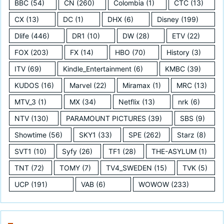
BBC
(54)
CN
(260)
Colombia
(1)
CTC
(13)
CX
(13)
DC
(1)
DHX
(6)
Disney
(199)
Dlife
(446)
DR1
(10)
DW
(28)
ETV
(22)
FOX
(203)
FX
(14)
HBO
(70)
History
(3)
ITV
(69)
Kindle_Entertainment
(6)
KMBC
(39)
KUDOS
(16)
Marvel
(22)
Miramax
(1)
MRC
(13)
MTV_3
(1)
MX
(34)
Netflix
(13)
nrk
(6)
NTV
(130)
PARAMOUNT PICTURES
(39)
SBS
(9)
Showtime
(56)
SKY1
(33)
SPE
(262)
Starz
(8)
SVT1
(10)
Syfy
(26)
TF1
(28)
THE-ASYLUM
(1)
TNT
(72)
TOMY
(7)
TV4_SWEDEN
(15)
TVK
(5)
UCP
(191)
VAB
(6)
WOWOW
(233)