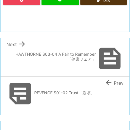
Copy

Next

HAWTHORNE S03-04 A Fair to Remember
「健康フェア」


Prev
REVENGE S01-02 Trust「崩壊」