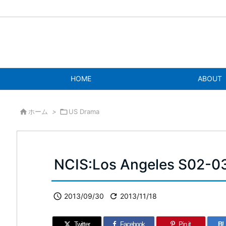
HOME
ABOUT

ホーム
>

US Drama
NCIS:Los Angeles S02-

2013/09/30

2013/11/18
Twitter
Facebook
Pin it
B!