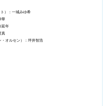
ント）：一城みゆ希
紗華
奈延年
村真
ン・オルセン）：坪井智浩