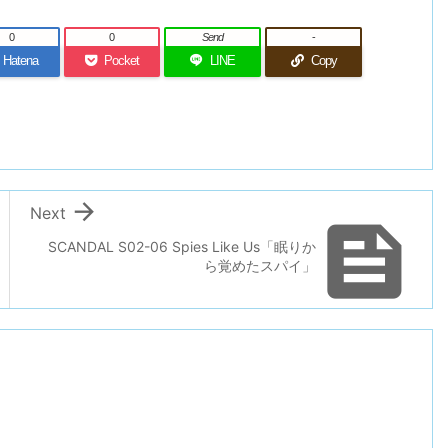
0
0
Send
-
Hatena
Pocket
LINE
Copy

Next

SCANDAL S02-06 Spies Like Us「眠りか
ら覚めたスパイ」