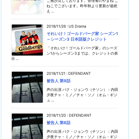
ご無沙汰しております。管理者のやまね こ
ねこでございます。昨年秋より更新が途絶
え ...
2018/11/26
:
US Drama
それいけ！ゴールドバーグ家 シーズン1
～シーズン3 日本語版クレジット
「それいけ！ゴールドバーグ家」のシーズ
ン1からシーズン3までは、クレジットの表
示 ...
2018/11/21
:
DEFENDANT
被告人 第9話
声の出演 パク・ジョンウ（チソン）：内田
夕夜チャ・ミノ／チャ・ソノ（オム・ギジ
ュ ...
2018/11/20
:
DEFENDANT
被告人 第8話
声の出演 パク・ジョンウ（チソン）：内田
夕夜チャ・ミノ／チャ・ソノ（オム・ギジ