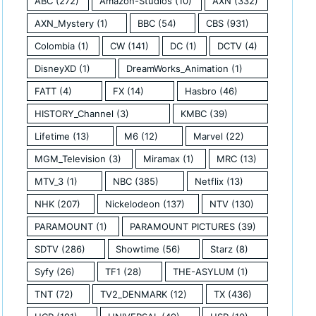
ABC
(272)
Amazon-Studios
(10)
AXN
(332)
AXN_Mystery
(1)
BBC
(54)
CBS
(931)
Colombia
(1)
CW
(141)
DC
(1)
DCTV
(4)
DisneyXD
(1)
DreamWorks_Animation
(1)
FATT
(4)
FX
(14)
Hasbro
(46)
HISTORY_Channel
(3)
KMBC
(39)
Lifetime
(13)
M6
(12)
Marvel
(22)
MGM_Television
(3)
Miramax
(1)
MRC
(13)
MTV_3
(1)
NBC
(385)
Netflix
(13)
NHK
(207)
Nickelodeon
(137)
NTV
(130)
PARAMOUNT
(1)
PARAMOUNT PICTURES
(39)
SDTV
(286)
Showtime
(56)
Starz
(8)
Syfy
(26)
TF1
(28)
THE-ASYLUM
(1)
TNT
(72)
TV2_DENMARK
(12)
TX
(436)