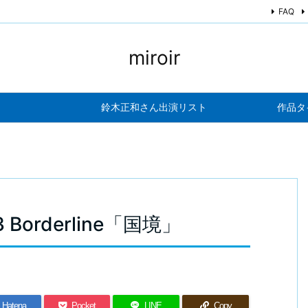
FAQ
miroir
鈴木正和さん出演リスト
作品タ
03 Borderline「国境」
Hatena
Pocket
LINE
Copy