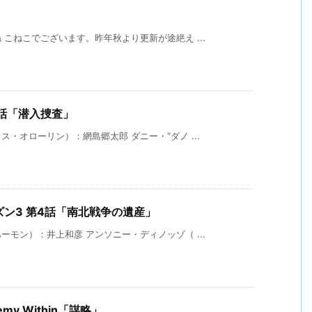
こねこでございます。昨年秋より更新が途絶え ...
 第7話「潜入捜査」
・オローリン）：網島郷太郎 ダニー・“ダノ ...
ーズン3 第4話「南北戦争の遺産」
モン）：井上和彦 アンソニー・ディノッゾ（ ...
Enemy Within「謀略」