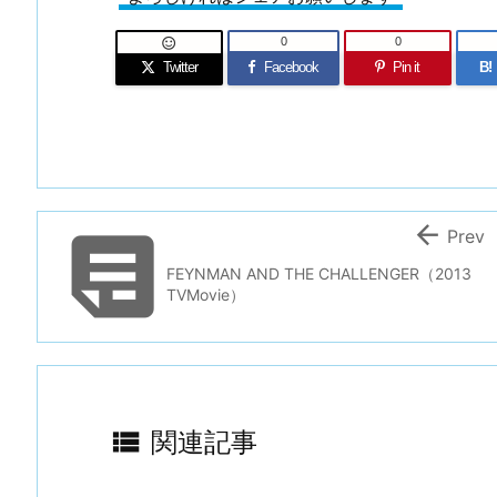
0
0

Twitter
Facebook
Pin it
B!


Prev
FEYNMAN AND THE CHALLENGER（2013
TVMovie）

関連記事