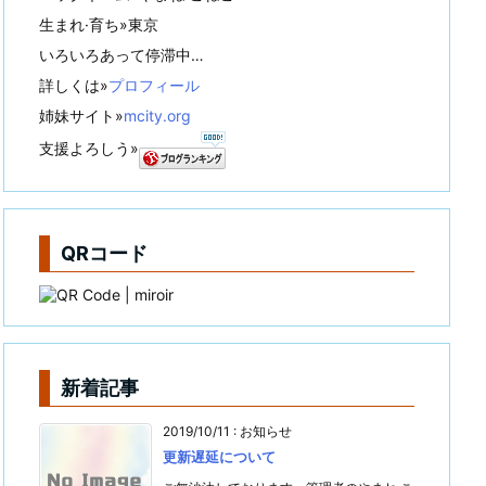
生まれ·育ち»東京
いろいろあって停滞中…
詳しくは»
プロフィール
姉妹サイト»
mcity.org
支援よろしう»
QRコード
新着記事
2019/10/11
:
お知らせ
更新遅延について