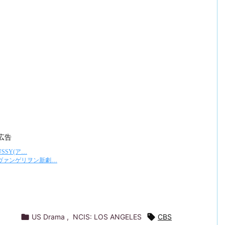
広告

US Drama
,
NCIS: LOS ANGELES

CBS