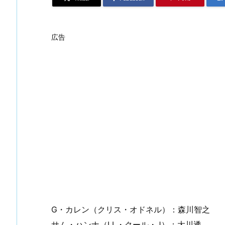
広告
G・カレン（クリス・オドネル）：森川智之
サム・ハンナ（LL・クール・J）：大川透