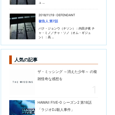
ュ ...
2018/11/19
:
DEFENDANT
被告人 第7話
パク・ジョンウ（チソン）：内田夕夜 チ
ャ・ミノ／チャ・ソノ（オム・ギジュ
ン）：高 ...
人気の記事
ザ・ミッシング ～消えた少年～ の複
雑怪奇な感想を
HAWAII FIVE-0 シーズン2 第18話
「ラジオDJ殺人事件」