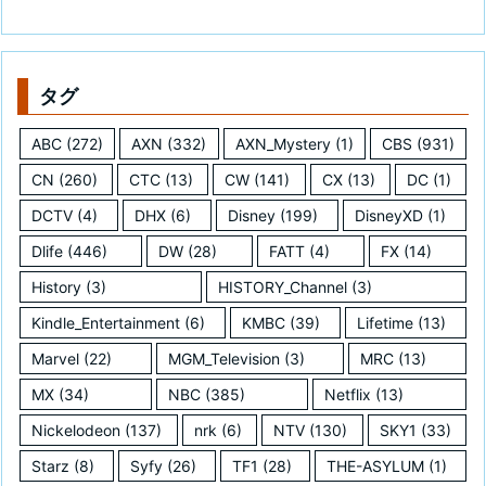
タグ
ABC
(272)
AXN
(332)
AXN_Mystery
(1)
CBS
(931)
CN
(260)
CTC
(13)
CW
(141)
CX
(13)
DC
(1)
DCTV
(4)
DHX
(6)
Disney
(199)
DisneyXD
(1)
Dlife
(446)
DW
(28)
FATT
(4)
FX
(14)
History
(3)
HISTORY_Channel
(3)
Kindle_Entertainment
(6)
KMBC
(39)
Lifetime
(13)
Marvel
(22)
MGM_Television
(3)
MRC
(13)
MX
(34)
NBC
(385)
Netflix
(13)
Nickelodeon
(137)
nrk
(6)
NTV
(130)
SKY1
(33)
Starz
(8)
Syfy
(26)
TF1
(28)
THE-ASYLUM
(1)