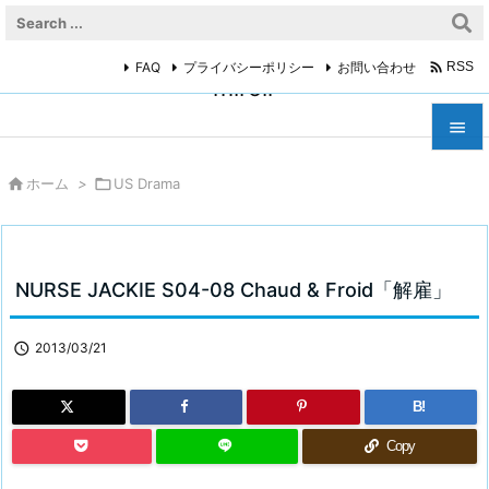

FAQ
プライバシーポリシー
お問い合わせ
RSS
miroir



ホーム
>

US Drama
メニュ

サイド

NURSE JACKIE S04-08 Chaud & Froid「解雇」
前へ


2013/03/21
次へ

B!
検索
Copy