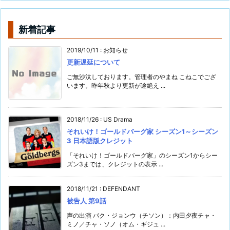
新着記事
2019/10/11
:
お知らせ
更新遅延について
ご無沙汰しております。管理者のやまね こねこでござ
います。昨年秋より更新が途絶え ...
2018/11/26
:
US Drama
それいけ！ゴールドバーグ家 シーズン1～シーズン
3 日本語版クレジット
「それいけ！ゴールドバーグ家」のシーズン1からシー
ズン3までは、クレジットの表示 ...
2018/11/21
:
DEFENDANT
被告人 第9話
声の出演 パク・ジョンウ（チソン）：内田夕夜チャ・
ミノ／チャ・ソノ（オム・ギジュ ...