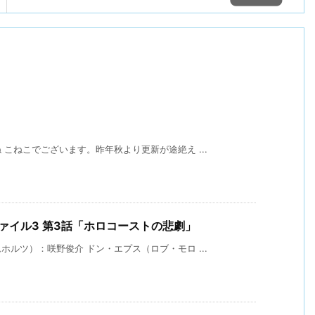
こねこでございます。昨年秋より更新が途絶え ...
ファイル3 第3話「ホロコーストの悲劇」
ルツ）：咲野俊介 ドン・エプス（ロブ・モロ ...