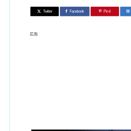
Twitter
Facebook
Pin it
B!
広告