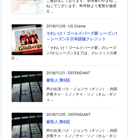
ご無沙汰しております。管理者のやまね こ
ねこでございます。昨年秋より更新が途絶
え ...
2018/11/26
:
US Drama
それいけ！ゴールドバーグ家 シーズン1
～シーズン3 日本語版クレジット
「それいけ！ゴールドバーグ家」のシーズ
ン1からシーズン3までは、クレジットの表
示 ...
2018/11/21
:
DEFENDANT
被告人 第9話
声の出演 パク・ジョンウ（チソン）：内田
夕夜チャ・ミノ／チャ・ソノ（オム・ギジ
ュ ...
2018/11/20
:
DEFENDANT
被告人 第8話
声の出演 パク・ジョンウ（チソン）：内田
夕夜チャ・ミノ／チャ・ソノ（オム・ギジ