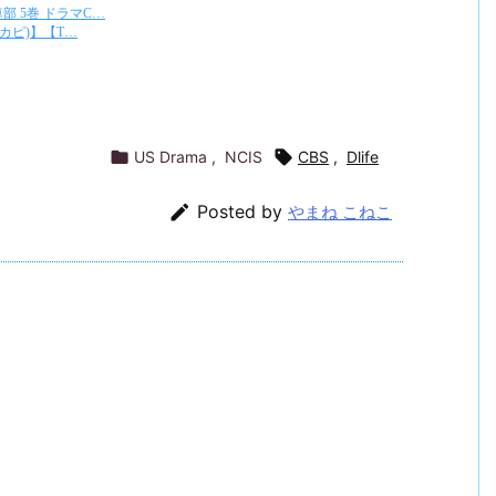

US Drama
,
NCIS

CBS
,
Dlife

Posted by
やまね こねこ