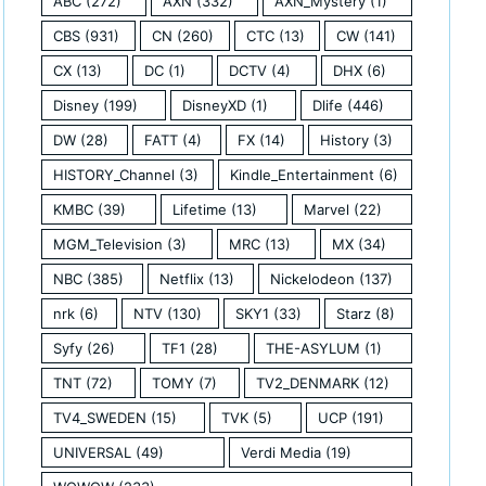
ABC
(272)
AXN
(332)
AXN_Mystery
(1)
CBS
(931)
CN
(260)
CTC
(13)
CW
(141)
CX
(13)
DC
(1)
DCTV
(4)
DHX
(6)
Disney
(199)
DisneyXD
(1)
Dlife
(446)
DW
(28)
FATT
(4)
FX
(14)
History
(3)
HISTORY_Channel
(3)
Kindle_Entertainment
(6)
KMBC
(39)
Lifetime
(13)
Marvel
(22)
MGM_Television
(3)
MRC
(13)
MX
(34)
NBC
(385)
Netflix
(13)
Nickelodeon
(137)
nrk
(6)
NTV
(130)
SKY1
(33)
Starz
(8)
Syfy
(26)
TF1
(28)
THE-ASYLUM
(1)
TNT
(72)
TOMY
(7)
TV2_DENMARK
(12)
TV4_SWEDEN
(15)
TVK
(5)
UCP
(191)
UNIVERSAL
(49)
Verdi Media
(19)