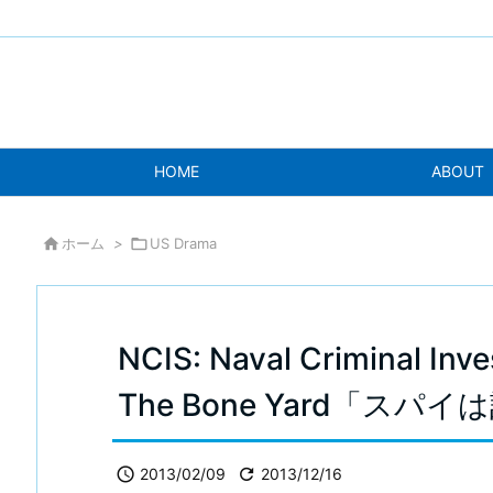
HOME
ABOUT

ホーム
>

US Drama
NCIS: Naval Criminal Inve
The Bone Yard「スパ

2013/02/09

2013/12/16