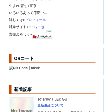
生まれ·育ち»東京
いろいろあって停滞中…
詳しくは»
プロフィール
姉妹サイト»
mcity.org
支援よろしう»
QRコード
新着記事
2019/10/11
:
お知らせ
更新遅延について