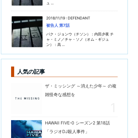
ュ ...
2018/11/19
:
DEFENDANT
被告人 第7話
パク・ジョンウ（チソン）：内田夕夜 チ
ャ・ミノ／チャ・ソノ（オム・ギジュ
ン）：高 ...
人気の記事
ザ・ミッシング ～消えた少年～ の複
雑怪奇な感想を
HAWAII FIVE-0 シーズン2 第18話
「ラジオDJ殺人事件」