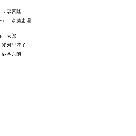
）：森宮隆
ー）：斎藤恵理
会一太郎
：愛河里花子
：納谷六朗