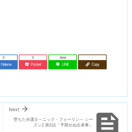
0
0
Send
-
Hatena
Pocket
LINE
Copy

Next

堕ちた弁護士～ニック・フォーリン～ シー
ズン2 第5話「予期せぬ出来事」