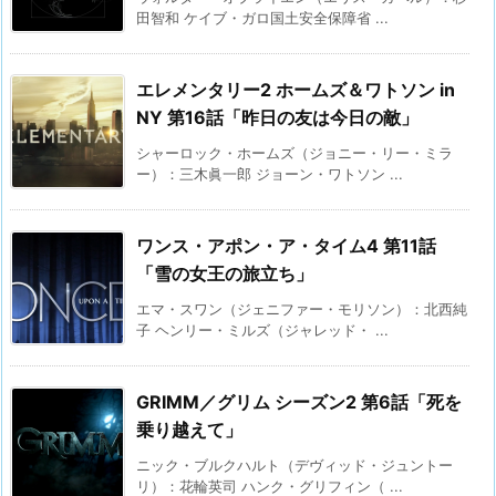
田智和 ケイブ・ガロ国土安全保障省 ...
エレメンタリー2 ホームズ＆ワトソン in
NY 第16話「昨日の友は今日の敵」
シャーロック・ホームズ（ジョニー・リー・ミラ
ー）：三木眞一郎 ジョーン・ワトソン ...
ワンス・アポン・ア・タイム4 第11話
「雪の女王の旅立ち」
エマ・スワン（ジェニファー・モリソン）：北西純
子 ヘンリー・ミルズ（ジャレッド・ ...
GRIMM／グリム シーズン2 第6話「死を
乗り越えて」
ニック・ブルクハルト（デヴィッド・ジュントー
リ）：花輪英司 ハンク・グリフィン（ ...