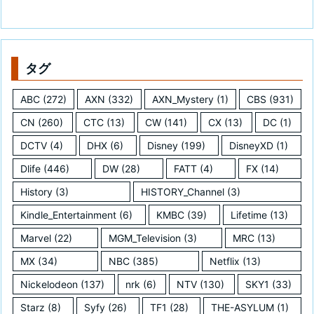
タグ
ABC
(272)
AXN
(332)
AXN_Mystery
(1)
CBS
(931)
CN
(260)
CTC
(13)
CW
(141)
CX
(13)
DC
(1)
DCTV
(4)
DHX
(6)
Disney
(199)
DisneyXD
(1)
Dlife
(446)
DW
(28)
FATT
(4)
FX
(14)
History
(3)
HISTORY_Channel
(3)
Kindle_Entertainment
(6)
KMBC
(39)
Lifetime
(13)
Marvel
(22)
MGM_Television
(3)
MRC
(13)
MX
(34)
NBC
(385)
Netflix
(13)
Nickelodeon
(137)
nrk
(6)
NTV
(130)
SKY1
(33)
Starz
(8)
Syfy
(26)
TF1
(28)
THE-ASYLUM
(1)