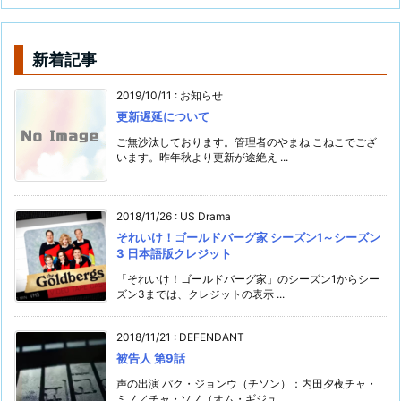
新着記事
2019/10/11
:
お知らせ
更新遅延について
ご無沙汰しております。管理者のやまね こねこでござ
います。昨年秋より更新が途絶え ...
2018/11/26
:
US Drama
それいけ！ゴールドバーグ家 シーズン1～シーズン
3 日本語版クレジット
「それいけ！ゴールドバーグ家」のシーズン1からシー
ズン3までは、クレジットの表示 ...
2018/11/21
:
DEFENDANT
被告人 第9話
声の出演 パク・ジョンウ（チソン）：内田夕夜チャ・
ミノ／チャ・ソノ（オム・ギジュ ...