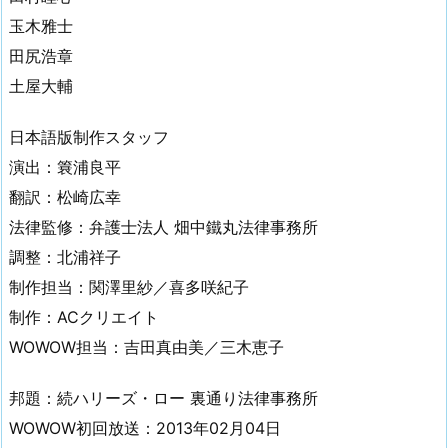
玉木雅士
田尻浩章
土屋大輔
日本語版制作スタッフ
演出：簔浦良平
翻訳：松崎広幸
法律監修：弁護士法人 畑中鐵丸法律事務所
調整：北浦祥子
制作担当：関澤里紗／喜多咲紀子
制作：ACクリエイト
WOWOW担当：吉田真由美／三木恵子
邦題：続ハリーズ・ロー 裏通り法律事務所
WOWOW初回放送：2013年02月04日