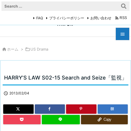

FAQ
プライバシーポリシー
お問い合わせ
RSS
miroir



ホーム
>

US Drama
メニュ

サイド

HARRY’S LAW S02-15 Search and Seize「監視」
前へ


2013/02/04
次へ

B!
検索
Copy