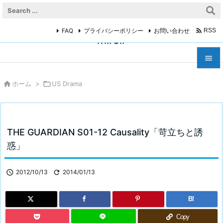

FAQ
プライバシーポリシー
お問い合わせ
RSS
miroir



ホーム
>

US Drama
メニュ

サイド

THE GUARDIAN S01-12 Causality「苛立ちと誘
前へ
惑」

次へ

2012/10/13

2014/01/13

検索
B!
Copy