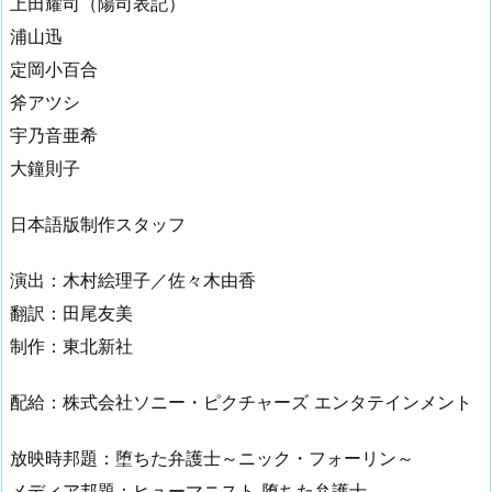
上田耀司（陽司表記）
浦山迅
定岡小百合
斧アツシ
宇乃音亜希
大鐘則子
日本語版制作スタッフ
演出：木村絵理子／佐々木由香
翻訳：田尾友美
制作：東北新社
配給：株式会社ソニー・ピクチャーズ エンタテインメント
放映時邦題：堕ちた弁護士～ニック・フォーリン～
メディア邦題：ヒューマニスト 堕ちた弁護士