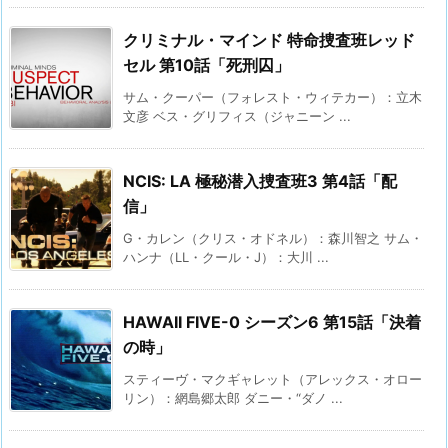
クリミナル・マインド 特命捜査班レッド
セル 第10話「死刑囚」
サム・クーパー（フォレスト・ウィテカー）：立木
文彦 ベス・グリフィス（ジャニーン ...
NCIS: LA 極秘潜入捜査班3 第4話「配
信」
G・カレン（クリス・オドネル）：森川智之 サム・
ハンナ（LL・クール・J）：大川 ...
HAWAII FIVE-0 シーズン6 第15話「決着
の時」
スティーヴ・マクギャレット（アレックス・オロー
リン）：網島郷太郎 ダニー・“ダノ ...