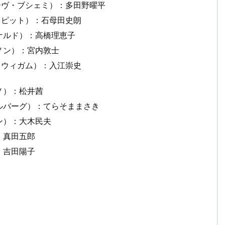
ーヴ・ブシェミ）：多田野曜平
・ピット）：石母田史朗
ナルド）：高橋理恵子
ノン）：宮内敦士
・ウィガム）：入江崇史
ノ）：松井茜
ルバーグ）：てらそままさき
ン）：大木民夫
：真田五郎
：吉田陽子