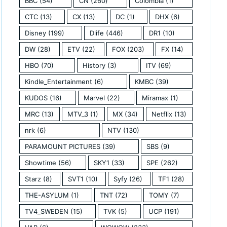
BBC
(54)
CN
(260)
Colombia
(1)
CTC
(13)
CX
(13)
DC
(1)
DHX
(6)
Disney
(199)
Dlife
(446)
DR1
(10)
DW
(28)
ETV
(22)
FOX
(203)
FX
(14)
HBO
(70)
History
(3)
ITV
(69)
Kindle_Entertainment
(6)
KMBC
(39)
KUDOS
(16)
Marvel
(22)
Miramax
(1)
MRC
(13)
MTV_3
(1)
MX
(34)
Netflix
(13)
nrk
(6)
NTV
(130)
PARAMOUNT PICTURES
(39)
SBS
(9)
Showtime
(56)
SKY1
(33)
SPE
(262)
Starz
(8)
SVT1
(10)
Syfy
(26)
TF1
(28)
THE-ASYLUM
(1)
TNT
(72)
TOMY
(7)
TV4_SWEDEN
(15)
TVK
(5)
UCP
(191)