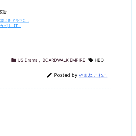
広告

US Drama
,
BOARDWALK EMPIRE

HBO

Posted by
やまね こねこ