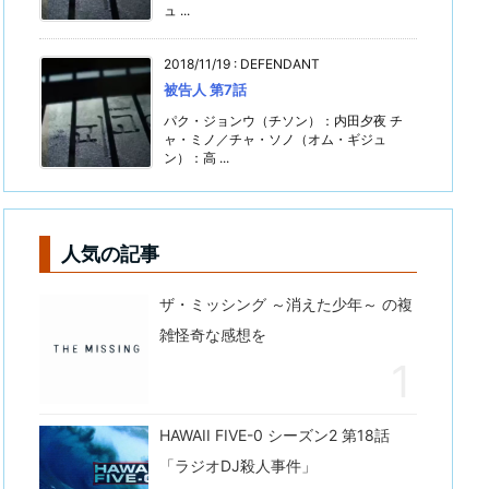
ュ ...
2018/11/19
:
DEFENDANT
被告人 第7話
パク・ジョンウ（チソン）：内田夕夜 チ
ャ・ミノ／チャ・ソノ（オム・ギジュ
ン）：高 ...
人気の記事
ザ・ミッシング ～消えた少年～ の複
雑怪奇な感想を
HAWAII FIVE-0 シーズン2 第18話
「ラジオDJ殺人事件」