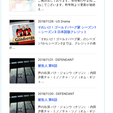
ご無沙汰しております。管理者のやまね こ
ねこでございます。昨年秋より更新が途絶
え ...
2018/11/26
:
US Drama
それいけ！ゴールドバーグ家 シーズン1
～シーズン3 日本語版クレジット
「それいけ！ゴールドバーグ家」のシーズ
ン1からシーズン3までは、クレジットの表
示 ...
2018/11/21
:
DEFENDANT
被告人 第9話
声の出演 パク・ジョンウ（チソン）：内田
夕夜チャ・ミノ／チャ・ソノ（オム・ギジ
ュ ...
2018/11/20
:
DEFENDANT
被告人 第8話
声の出演 パク・ジョンウ（チソン）：内田
夕夜チャ・ミノ／チャ・ソノ（オム・ギジ