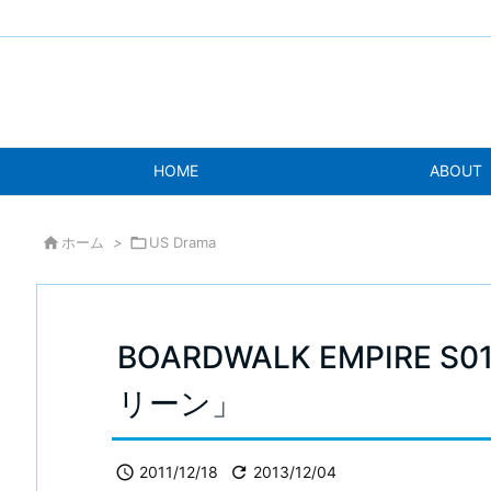
HOME
ABOUT

ホーム
>

US Drama
BOARDWALK EMPIRE S0
リーン」

2011/12/18

2013/12/04