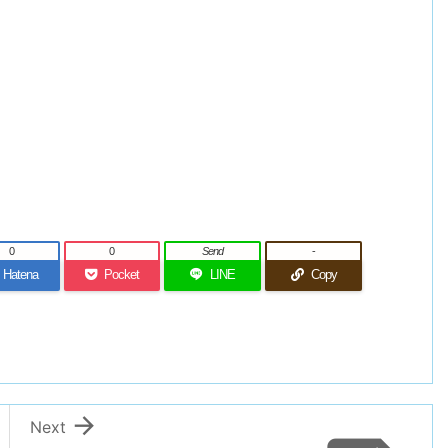
0
0
Send
-
Hatena
Pocket
LINE
Copy

Next