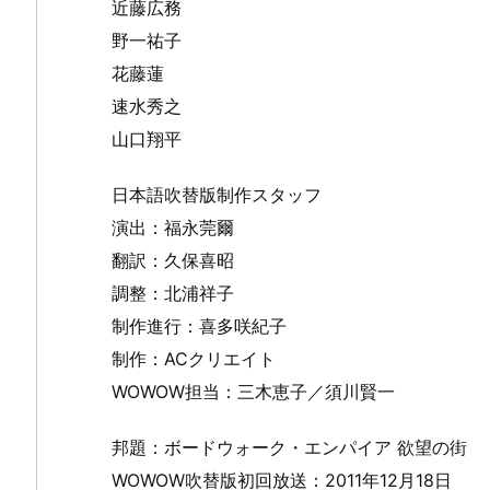
近藤広務
野一祐子
花藤蓮
速水秀之
山口翔平
日本語吹替版制作スタッフ
演出：福永莞爾
翻訳：久保喜昭
調整：北浦祥子
制作進行：喜多咲紀子
制作：ACクリエイト
WOWOW担当：三木恵子／須川賢一
邦題：ボードウォーク・エンパイア 欲望の街
WOWOW吹替版初回放送：2011年12月18日