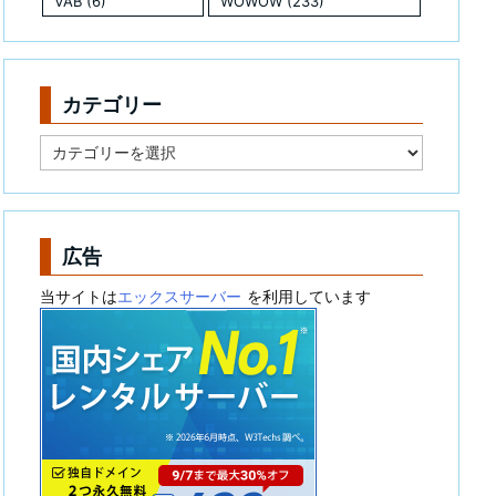
VAB
(6)
WOWOW
(233)
カテゴリー
カ
テ
ゴ
リ
ー
広告
当サイトは
エックスサーバー
を利用しています