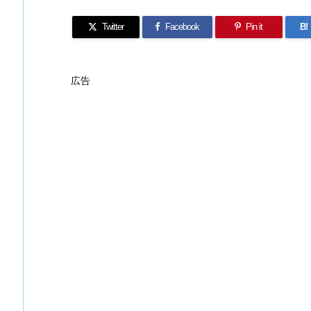
Twitter
Facebook
Pin it
B!
広告