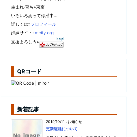
生まれ·育ち»東京
いろいろあって停滞中…
詳しくは»
プロフィール
姉妹サイト»
mcity.org
支援よろしう»
QRコード
新着記事
2019/10/11
:
お知らせ
更新遅延について