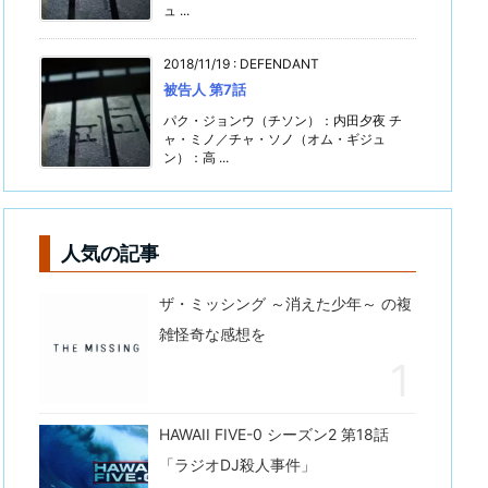
ュ ...
2018/11/19
:
DEFENDANT
被告人 第7話
パク・ジョンウ（チソン）：内田夕夜 チ
ャ・ミノ／チャ・ソノ（オム・ギジュ
ン）：高 ...
人気の記事
ザ・ミッシング ～消えた少年～ の複
雑怪奇な感想を
HAWAII FIVE-0 シーズン2 第18話
「ラジオDJ殺人事件」