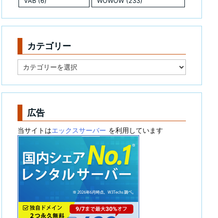
VAB
(6)
WOWOW
(233)
カテゴリー
カ
テ
ゴ
リ
ー
広告
当サイトは
エックスサーバー
を利用しています