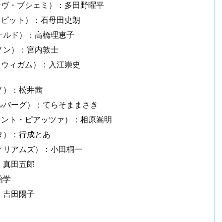
ーヴ・ブシェミ）：多田野曜平
・ピット）：石母田史朗
ナルド）：高橋理恵子
ノン）：宮内敦士
・ウィガム）：入江崇史
ノ）：松井茜
ルバーグ）：てらそままさき
セント・ピアッツァ）：相原嵩明
タ）：行成とあ
ィリアムズ）：小田桐一
：真田五郎
治学
：吉田陽子