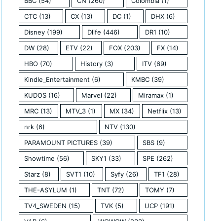
BBC
(54)
CN
(260)
Colombia
(1)
CTC
(13)
CX
(13)
DC
(1)
DHX
(6)
Disney
(199)
Dlife
(446)
DR1
(10)
DW
(28)
ETV
(22)
FOX
(203)
FX
(14)
HBO
(70)
History
(3)
ITV
(69)
Kindle_Entertainment
(6)
KMBC
(39)
KUDOS
(16)
Marvel
(22)
Miramax
(1)
MRC
(13)
MTV_3
(1)
MX
(34)
Netflix
(13)
nrk
(6)
NTV
(130)
PARAMOUNT PICTURES
(39)
SBS
(9)
Showtime
(56)
SKY1
(33)
SPE
(262)
Starz
(8)
SVT1
(10)
Syfy
(26)
TF1
(28)
THE-ASYLUM
(1)
TNT
(72)
TOMY
(7)
TV4_SWEDEN
(15)
TVK
(5)
UCP
(191)