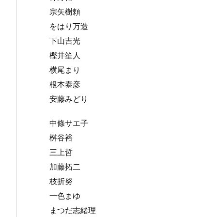
宗矢樹頼
をはり万造
下山吉光
樫井笙人
横尾まり
根本泰彦
安藤みどり
中條サエ子
桝谷裕
三上哲
加藤拓二
枝折努
一色まゆ
まつだ志緒理