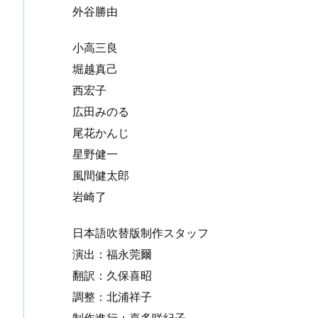
外谷勝由
小高三良
堀越真己
西宏子
広田みのる
尾花かんじ
星野健一
風間健太郎
岩崎了
日本語吹替版制作スタッフ
演出：福永莞爾
翻訳：久保喜昭
調整：北浦祥子
制作進行：喜多咲紀子