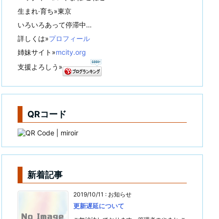
生まれ·育ち»東京
いろいろあって停滞中…
詳しくは»
プロフィール
姉妹サイト»
mcity.org
支援よろしう»
QRコード
新着記事
2019/10/11
:
お知らせ
更新遅延について