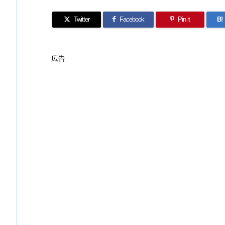
Twitter
Facebook
Pin it
B!
広告