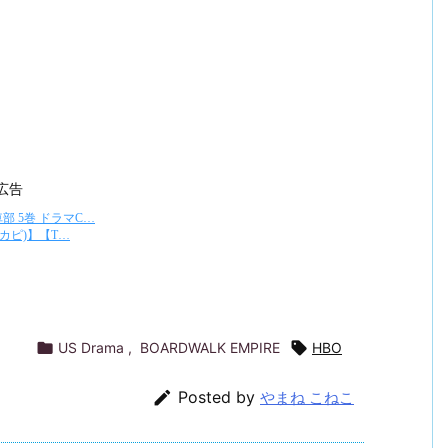
広告

US Drama
,
BOARDWALK EMPIRE

HBO

Posted by
やまね こねこ