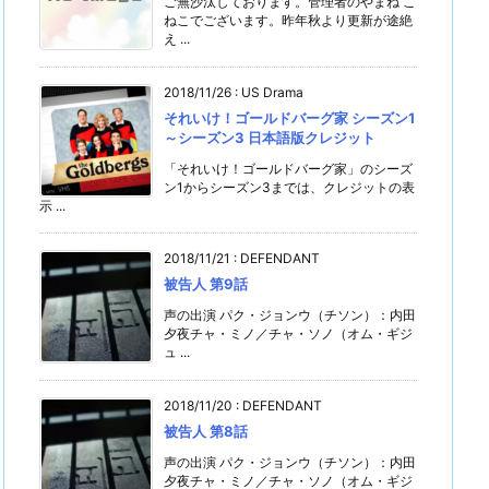
ご無沙汰しております。管理者のやまね こ
ねこでございます。昨年秋より更新が途絶
え ...
2018/11/26
:
US Drama
それいけ！ゴールドバーグ家 シーズン1
～シーズン3 日本語版クレジット
「それいけ！ゴールドバーグ家」のシーズ
ン1からシーズン3までは、クレジットの表
示 ...
2018/11/21
:
DEFENDANT
被告人 第9話
声の出演 パク・ジョンウ（チソン）：内田
夕夜チャ・ミノ／チャ・ソノ（オム・ギジ
ュ ...
2018/11/20
:
DEFENDANT
被告人 第8話
声の出演 パク・ジョンウ（チソン）：内田
夕夜チャ・ミノ／チャ・ソノ（オム・ギジ