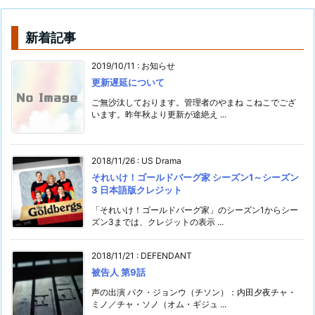
新着記事
2019/10/11
:
お知らせ
更新遅延について
ご無沙汰しております。管理者のやまね こねこでござ
います。昨年秋より更新が途絶え ...
2018/11/26
:
US Drama
それいけ！ゴールドバーグ家 シーズン1～シーズン
3 日本語版クレジット
「それいけ！ゴールドバーグ家」のシーズン1からシー
ズン3までは、クレジットの表示 ...
2018/11/21
:
DEFENDANT
被告人 第9話
声の出演 パク・ジョンウ（チソン）：内田夕夜チャ・
ミノ／チャ・ソノ（オム・ギジュ ...