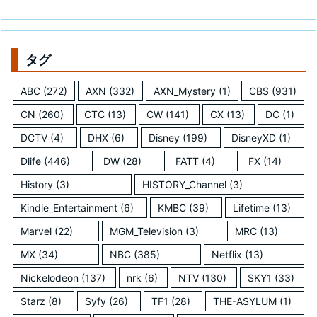
タグ
ABC
(272)
AXN
(332)
AXN_Mystery
(1)
CBS
(931)
CN
(260)
CTC
(13)
CW
(141)
CX
(13)
DC
(1)
DCTV
(4)
DHX
(6)
Disney
(199)
DisneyXD
(1)
Dlife
(446)
DW
(28)
FATT
(4)
FX
(14)
History
(3)
HISTORY_Channel
(3)
Kindle_Entertainment
(6)
KMBC
(39)
Lifetime
(13)
Marvel
(22)
MGM_Television
(3)
MRC
(13)
MX
(34)
NBC
(385)
Netflix
(13)
Nickelodeon
(137)
nrk
(6)
NTV
(130)
SKY1
(33)
Starz
(8)
Syfy
(26)
TF1
(28)
THE-ASYLUM
(1)