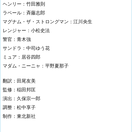
ヘンリー：竹田雅則
ラベール：斉藤志郎
マグナム・ザ・ストロングマン：江川央生
レンジャー：小松史法
警官：青木強
サンドラ：中司ゆう花
ミュア：居谷四郎
マダム・ニーニャ：平野夏那子
翻訳：田尾友美
監修：稲田邦匡
演出：久保宗一郎
調整：松中享子
制作：東北新社