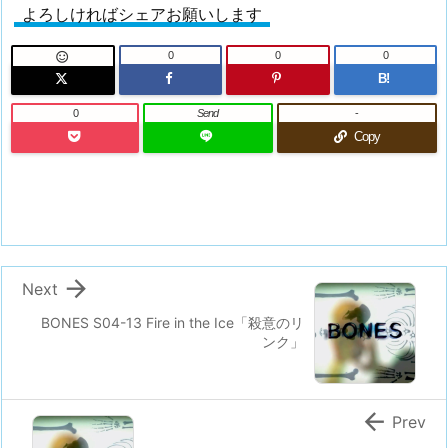
よろしければシェアお願いします
0
0
0

B!
0
Send
-
Copy

Next
BONES S04-13 Fire in the Ice「殺意のリ
ンク」

Prev