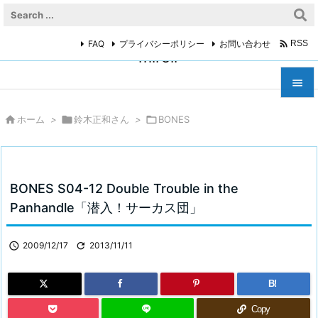

FAQ
プライバシーポリシー
お問い合わせ
RSS
miroir



ホーム
>

鈴木正和さん
>

BONES
メニュ

サイド

BONES S04-12 Double Trouble in the
前へ
Panhandle「潜入！サーカス団」

次へ

2009/12/17

2013/11/11

検索
B!
Copy